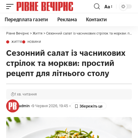
Аа
Передплата газети
Реклама
Контакти
Рівне Вечірнє
>
Життя
>
Сезонний салат із часникових стрілок та моркви: простий рецепт для літнього столу
ЖИТТЯ
НОВИНИ
Сезонний салат із часникових
стрілок та моркви: простий
рецепт для літнього столу
1 хв. читання
admin
9 Червня 2026, 19:45