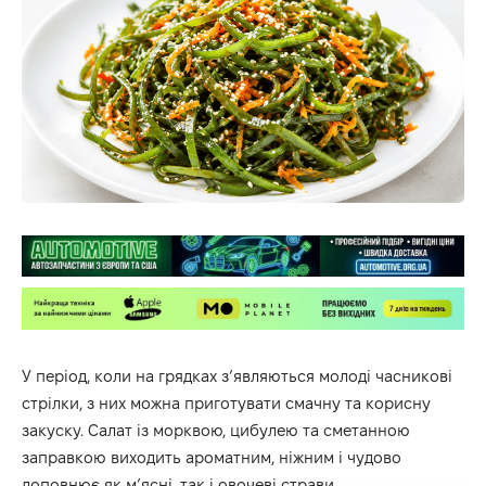
У період, коли на грядках з’являються молоді часникові
стрілки, з них можна приготувати смачну та корисну
закуску. Салат із морквою, цибулею та сметанною
заправкою виходить ароматним, ніжним і чудово
доповнює як м’ясні, так і овочеві страви.