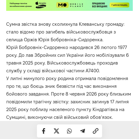
Сумна звістка знову сколихнула Клеванську громаду:
стало відомо про загибель військовослужбовця з
селища Оржів Юрія Бобровніка-Сидоренка.
Юрій Бобровнік-Сидоренко народився 26 лютого 1977
року. До лав Збройних сил України його мобілізували 6
травня 2025 року. Військовослужбовець проходив
службу у складі військової частини А7400.
У липні минулого року родина отримала повідомлення
про те, що боєць зник безвісти під час виконання
бойового завдання. Проте 8 червня 2026 року близьким
повідомили трагічну звістку: захисник загинув 17 липня
2025 року поблизу населеного пункту Кіндратівка на
Сумщині, виконуючи свій військовий обов’язок.