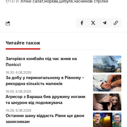
ТЕГИ:
літній салат
морква
цибуля
часникові стрілки
Читайте також
Загорівся комбайн під час жнив на
Поліссі
16:30, 6.08.2026
За добу у перинатальному в Рівному –
рекордна кількість малюків
16:00, 6.08.2026
Агресор з Вараша бив дружину ногами
та шнуром від подовжувача
15:28, 6.08.2026
Останню шану віддасть Рівне ще двом
захисникам