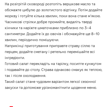
На розігрітій сковороді розтопіть вершкове масло та
обсмажте цибулю до золотистого відтінку. Потім додайте
моркву і готуйте кілька хвилин, поки вона стане м’якою.
Часникові стрілки добре промийте, видаліть тверді
кінчики та наріжте шматочками приблизно по 3–4
сантиметри. Додайте їх до овочів і обсмажуйте ще 8–10
хвилин, періодично помішуючи.
Наприкінці приготування приправте страву сіллю та
перцем, додайте сметану і ретельно перемішайте всі
інгредієнти.
Готовий салат перекладіть на тарілку, посипте кунжутом
і подавайте до столу. Страва однаково смакує як теплою,
так і після охолодження.
Такий салат стане чудовим варіантом легкої сезонної
закуски та допоможе урізноманітнити щоденне меню.