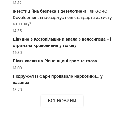
14:42
Інвестиційна безпека в девелопменті: як GORO
Development впроваджує нові стандарти захисту
капіталу?
14:35
Дівчина з Костопільщини впала з велосипеда – і
отримала крововилив у голову
14:30
Після спеки на Рівненщині гримне гроза
14:00
Подружжя із Сарн продавало наркотики… у
вазонах
13:20
ВСІ НОВИНИ