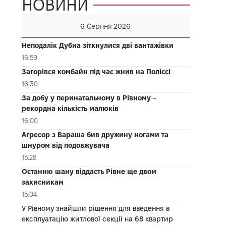
НОВИНИ
6 Серпня 2026
Неподалік Дубна зіткнулися дві вантажівки
16:59
Загорівся комбайн під час жнив на Поліссі
16:30
За добу у перинатальному в Рівному –
рекордна кількість малюків
16:00
Агресор з Вараша бив дружину ногами та
шнуром від подовжувача
15:28
Останню шану віддасть Рівне ще двом
захисникам
15:04
У Рівному знайшли рішення для введення в
експлуатацію житлової секції на 68 квартир