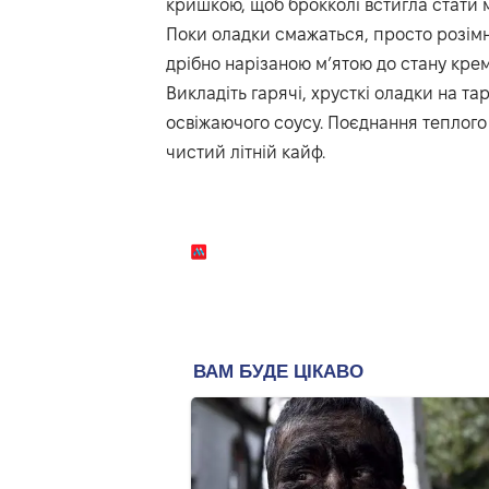
кришкою, щоб брокколі встигла стати 
Поки оладки смажаться, просто розімн
дрібно нарізаною м’ятою до стану крем
Викладіть гарячі, хрусткі оладки на т
освіжаючого соусу. Поєднання теплого
чистий літній кайф.