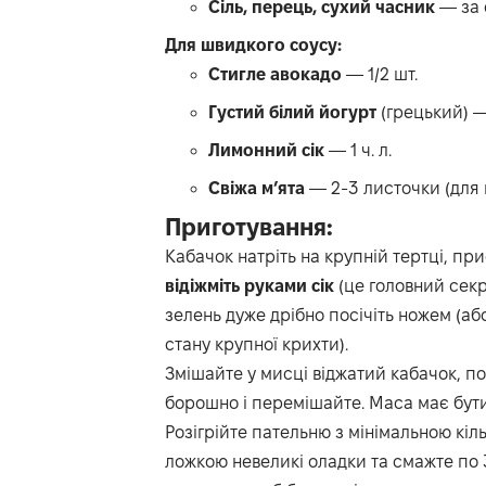
Сіль, перець, сухий часник
— за 
Для швидкого соусу:
Стигле авокадо
—
1/2
шт.
Густий білий йогурт
(грецький) — 
Лимонний сік
— 1 ч. л.
Свіжа м’ята
— 2-3 листочки (для 
Приготування:
Кабачок натріть на крупній тертці, при
відіжміть руками сік
(це головний секр
зелень дуже дрібно посічіть ножем (аб
стану крупної крихти).
Змішайте у мисці віджатий кабачок, по
борошно і перемішайте. Маса має бути
Розігрійте пательню з мінімальною кіль
ложкою невеликі оладки та смажте по 