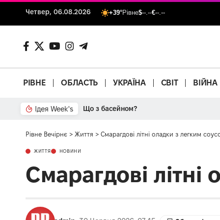
Четвер, 06.08.2026
+39°
Рівне
$
--.--
€
--.--
РІВНЕ
ОБЛАСТЬ
УКРАЇНА
СВІТ
ВІЙНА
Ідея Week's
Що з басейном?
Рівне Вечірнє
>
Життя
>
Смарагдові літні оладки з легким соус
ЖИТТЯ
НОВИНИ
Смарагдові літні 