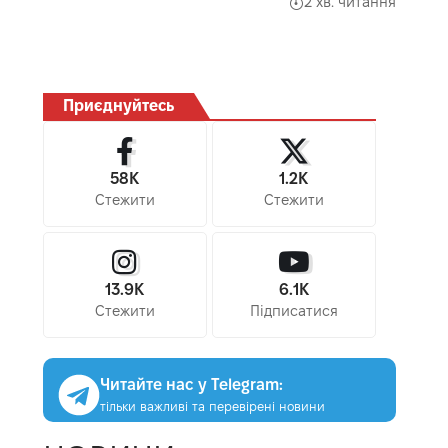
2 хв. читання
Приєднуйтесь
58K
1.2K
Стежити
Стежити
13.9K
6.1K
Стежити
Підписатися
Читайте нас у Telegram:
тільки важливі та перевірені новини