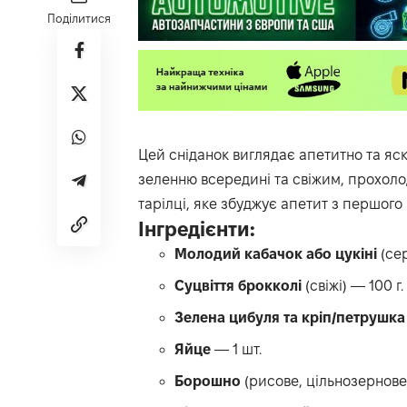
Поділитися
Цей сніданок виглядає апетитно та яск
зеленню всередині та свіжим, прохоло
тарілці, яке збуджує апетит з першого
Інгредієнти:
Молодий кабачок або цукіні
(сер
Суцвіття брокколі
(свіжі) — 100 г.
Зелена цибуля та кріп/петрушка
Яйце
— 1 шт.
Борошно
(рисове, цільнозернове 