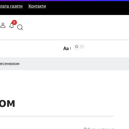
лата газети
Контакти
9
Аа
Несенюком
сом