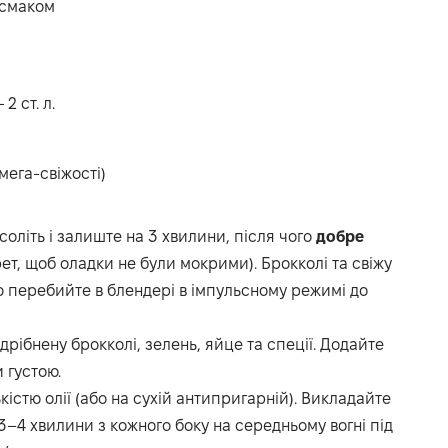
смаком
2 ст. л.
мега-свіжості)
соліть і залиште на 3 хвилини, після чого
добре
ет, щоб оладки не були мокрими). Брокколі та свіжу
о перебийте в блендері в імпульсному режимі до
дрібнену брокколі, зелень, яйце та спеції. Додайте
 густою.
кістю олії (або на сухій антипригарній). Викладайте
3–4 хвилини з кожного боку на середньому вогні під