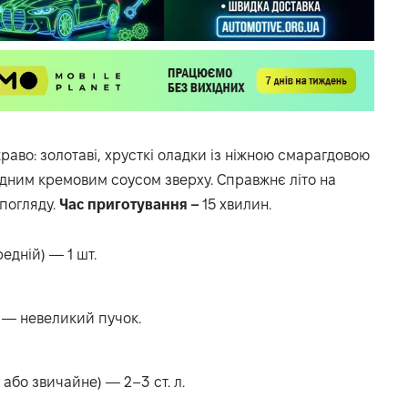
раво: золотаві, хрусткі оладки із ніжною смарагдовою
дним кремовим соусом зверху. Справжнє літо на
 погляду.
Час приготування –
15 хвилин.
едній) — 1 шт.
— невеликий пучок.
або звичайне) — 2–3 ст. л.