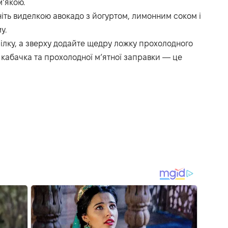
м’якою.
іть виделкою авокадо з йогуртом, лимонним соком і
у.
арілку, а зверху додайте щедру ложку прохолодного
 кабачка та прохолодної м’ятної заправки — це