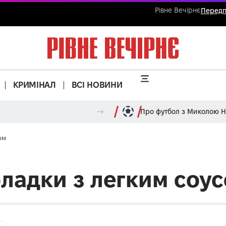
Рівне Вечірнє
Передп
КРИМІНАЛ
ВСІ НОВИНИ
Про футбол з Миколою 
ом
оладки з легким соу