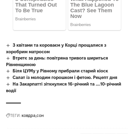
З квітами та короваєм у Корці прощалися з
хоробрим матросом
Втретє за день: повітряна тривога шириться
Рівненщиною
Біля ЦУМу у Рівному прибрали старий кіоск
Салат із молодим горошком і фетою. Рецепт дня
На Закарпатті зіткнулися 16-річний та ….10-річний
водії
ТЕГИ:
ковдра
сон