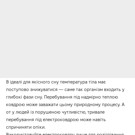
В ідеалі для якісного сну температура тіла має
поступово знижуватися — саме так організм входить у
глибокі фази сну. Перебування під надмірно теплою
ковдрою може заважати цьому природному процесу. А
от у людей із порушеною чутливістю, тривале
перебування під електроковдрою може навіть
спричиняти опіки.
Використовуйте електроковдру лише для розігрівання