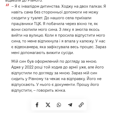
відвезли до Рівного.
– Я є інвалідом дитинства. Ходжу на двох палках. Я
навіть сама без сторонньої допомоги не можу
сходити у туалет. До нашого села приїхали
працівники ТЦК. Я побачила через вікно те, як
вони схопили мого сина. З ляку я змогла якось
вийти на вулицю. Коли я просила відпустити мого
сина, то мене відпихнула і я впала у калюжу. У нас
є відеокамера, яка зафіксувала весь процес. Зараз
мені допомагають вижити сусіди.
Мій син був оформлений по догляду за мною.
Адже у 2022 році той ходив до армії уже, але його
відпустили по догляду за мною. Зараз мій син
сидить у Рівному та чекає на відправку. Його не
відпускають. У нього є документи. Прошу його
відпустити, – говорить жінка.