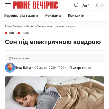
Аа
Передплата газети
Реклама
Контакти
Рівне Вечірнє
>
Життя
>
Сон під електричною ковдрою
ЖИТТЯ
НОВИНИ
Сон під електричною ковдрою
2 хв. читання
News Editor
10 Березня 2026, 17:00