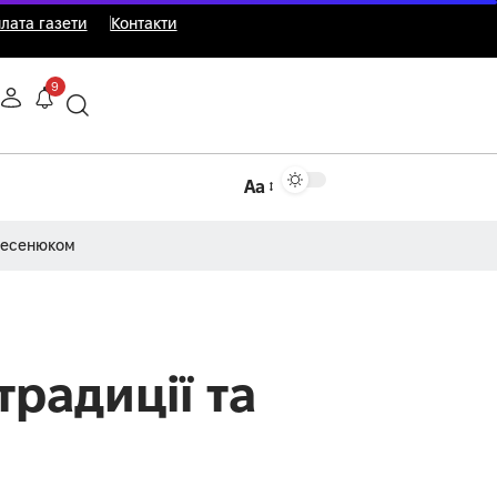
лата газети
Контакти
9
Аа
Несенюком
традиції та