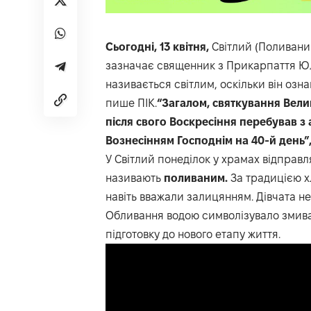
Сьогодні, 13 квітня,
Світлий (Поливани
зазначає священник з Прикарпаття Юл
називається світлим, оскільки він оз
пише
ПІК.
“Загалом, святкування Вели
після свого Воскресіння перебував з
Вознесінням Господнім на 40-й день”,
У Світлий понеділок у храмах відправл
називають
поливаним.
За традицією х
навіть вважали залицянням. Дівчата н
Обливання водою символізувало змиван
підготовку до нового етапу життя.