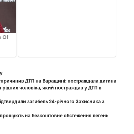
СУ
е спричинив ДТП на Варащині: постраждала дитина
 рідних чоловіка, який постраждав у ДТП в
 підтвердили загибель 24-річного Захисника з
запрошують на безкоштовне обстеження легень