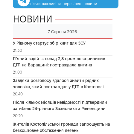
тільки важливі та перевірені новини
НОВИНИ
7 Серпня 2026
У Рівному стартує збір книг для ЗСУ
21:30
П’яний водій із понад 2,8 проміле спричинив
ДТП на Варащині: постраждала дитина
21:00
Завдяки розголосу вдалося знайти рідних
чоловіка, який постраждав у ДТП в Костополі
20:40
Після кількох місяців невідомості підтвердили
загибель 24-річного Захисника з Рівненщини
20:20
Жителів Костопільської громади запрошують на
безкоштовне обстеження легень