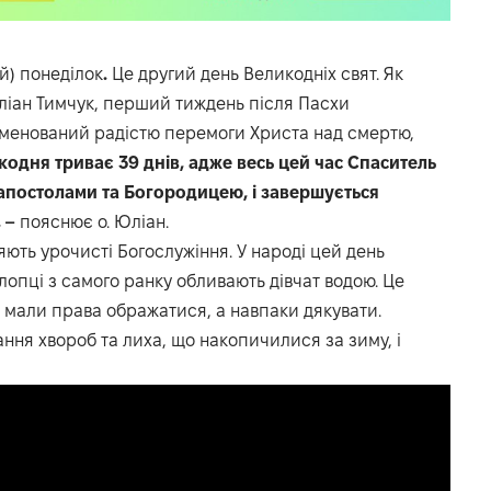
й) понеділок
.
Це другий день Великодніх свят. Як
іан Тимчук, перший тиждень після Пасхи
наменований радістю перемоги Христа над смертю,
кодня триває 39 днів, адже весь цей час Спаситель
 апостолами та Богородицею, і завершується
 –
пояснює о. Юліан.
яють урочисті Богослужіння. У народі цей день
лопці з самого ранку обливають дівчат водою. Це
е мали права ображатися, а навпаки дякувати.
ня хвороб та лиха, що накопичилися за зиму, і