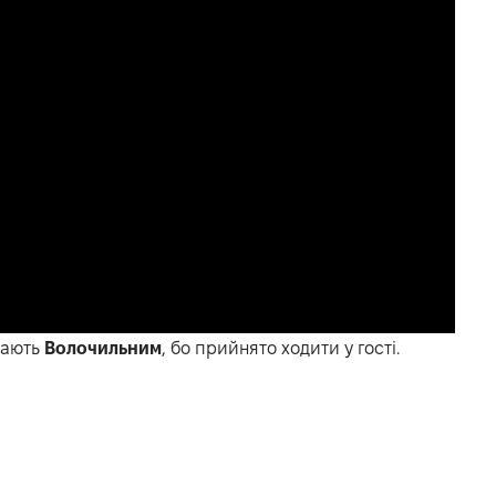
вають
Волочильним
, бо прийнято ходити у гості.