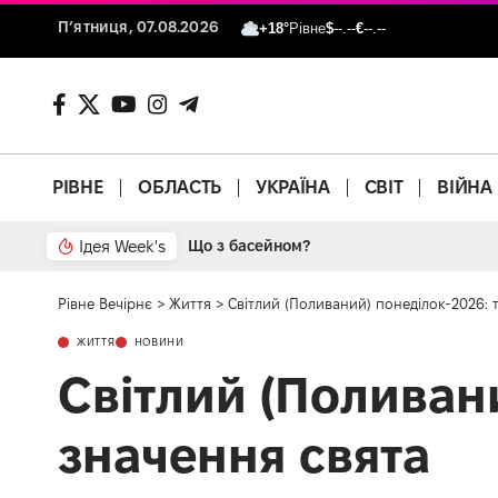
П’ятниця, 07.08.2026
+18°
Рівне
$
--.--
€
--.--
РІВНЕ
ОБЛАСТЬ
УКРАЇНА
СВІТ
ВІЙНА
Ідея Week's
Що з басейном?
Рівне Вечірнє
>
Життя
>
Світлий (Поливаний) понеділок-2026: т
ЖИТТЯ
НОВИНИ
Світлий (Поливани
значення свята