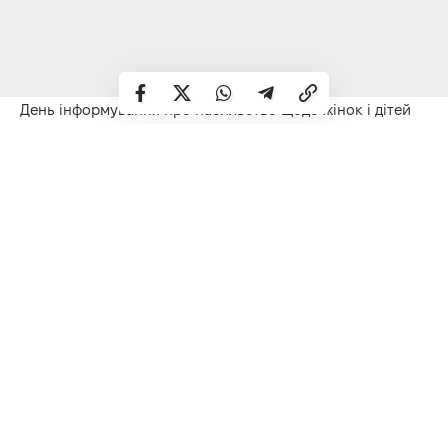
День інформування про насильство щодо жінок і дітей
(друга неділя червня)
Всесвітній день в’язання
Міжнародний день натуристів (День нудиста)
Міжнародний день блогера
Міжнародний день ванни (лазні)
День працівника складу
Неділя Всіх Святих українського народу
(друга неділя
після Трійці)
Іменини:
Олександр, Георгій, Йосип, Мстислав, Микола,
Олександр, Павло, Серафим
Народні прикмети
Жаби голосно квакають – до затяжних злив.
Щільні хмари на небі опівдні – ввечері випаде дощ.