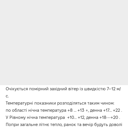
Очікується помірний західний вітер із швидкістю 7–12 м/
с.
Температурні показники розподіляться таким чином:
по області нічна температура +8 … +13 ∘, денна +17… +22 .
У Рівному нічна температура +10… +12, денна +18⋯+20 .
Попри загальне літнє тепло, ранок та вечір будуть доволі