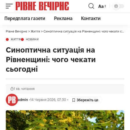
Аа
Передплата газети
Реклама
Контакти
Рівне Вечірнє
>
Життя
>
Синоптична ситуація на Рівненщині: чого чекати сьогодні
ЖИТТЯ
НОВИНИ
Синоптична ситуація на
Рівненщині: чого чекати
сьогодні
1 хв. читання
admin
14 Червня 2026, 07:30