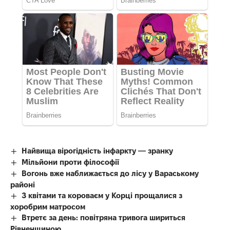
Найвища вірогідність інфаркту — зранку
Мільйони проти філософії
Вогонь вже наближається до лісу у Вараському
районі
З квітами та короваєм у Корці прощалися з
хоробрим матросом
Втретє за день: повітряна тривога шириться
Рівненщиною