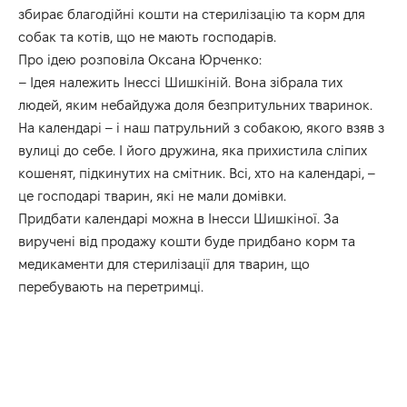
збирає благодійні кошти на стерилізацію та корм для
собак та котів, що не мають господарів.
Про ідею розповіла Оксана Юрченко:
– Ідея належить Інессі Шишкіній. Вона зібрала тих
людей, яким небайдужа доля безпритульних тваринок.
На календарі – і наш патрульний з собакою, якого взяв з
вулиці до себе. І його дружина, яка прихистила сліпих
кошенят, підкинутих на смітник. Всі, хто на календарі, –
це господарі тварин, які не мали домівки.
Придбати календарі можна в Інесси Шишкіної. За
виручені від продажу кошти буде придбано корм та
медикаменти для стерилізації для тварин, що
перебувають на перетримці.