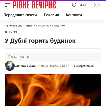
Аа
Передплата газети
Реклама
Контакти
Рівне Вечірнє
>
Життя
>
У Дубні горить будинок
ЖИТТЯ
У Дубні горить будинок
0 хв. читання
Слонець Богдан
7 Березня 2019, 23:54