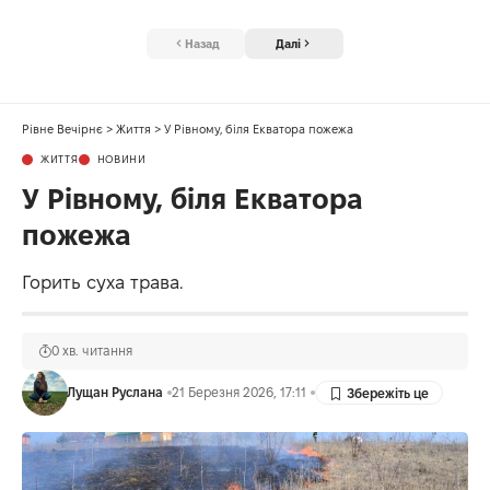
Назад
Далі
Рівне Вечірнє
>
Життя
>
У Рівному, біля Екватора пожежа
ЖИТТЯ
НОВИНИ
У Рівному, біля Екватора
пожежа
Горить суха трава.
0 хв. читання
Лущан Руслана
21 Березня 2026, 17:11