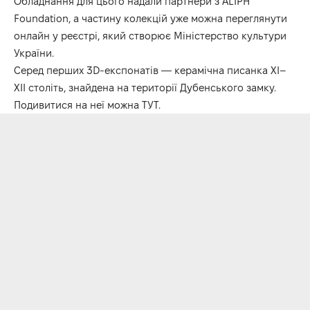
Обладнання для цього надали партнери з
ALIPH
Foundation
, а частину колекцій уже можна переглянути
онлайн у реєстрі, який створює
Міністерство культури
України
.
Серед перших 3D-експонатів — керамічна писанка XI–
XII століть, знайдена на території Дубенського замку.
Подивитися на неї можна
ТУТ
.