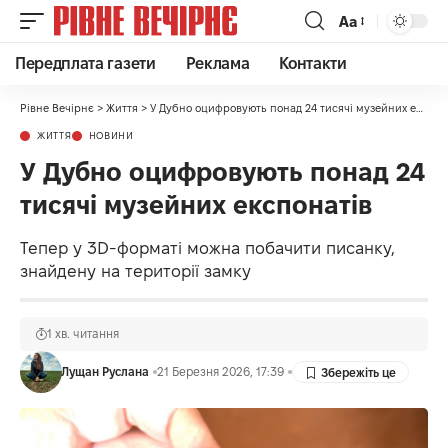
Аа
Передплата газети
Реклама
Контакти
Рівне Вечірнє
>
Життя
>
У Дубно оцифровують понад 24 тисячі музейних експонатів
ЖИТТЯ
НОВИНИ
У Дубно оцифровують понад 24
тисячі музейних експонатів
Тепер у 3D-форматі можна побачити писанку,
знайдену на території замку
1 хв. читання
Лущан Руслана
21 Березня 2026, 17:39