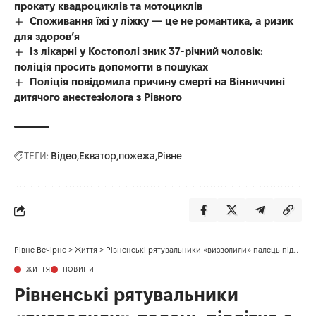
прокату квадроциклів та мотоциклів
Споживання їжі у ліжку — це не романтика, а ризик
для здоров’я
Із лікарні у Костополі зник 37-річний чоловік:
поліція просить допомогти в пошуках
Поліція повідомила причину смерті на Вінниччині
дитячого анестезіолога з Рівного
ТЕГИ:
Відео
Екватор
пожежа
Рівне
Рівне Вечірнє
>
Життя
>
Рівненські рятувальники «визволили» палець підлітка з металевої пастки
ЖИТТЯ
НОВИНИ
Рівненські рятувальники