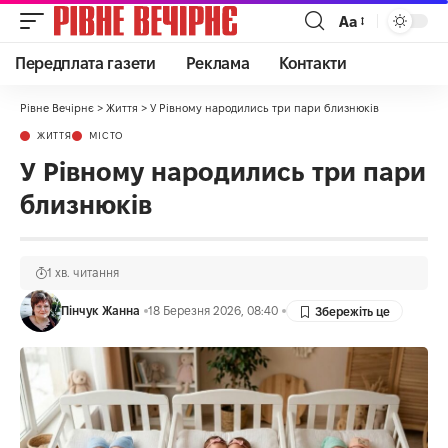
Аа
Передплата газети
Реклама
Контакти
Рівне Вечірнє
>
Життя
>
У Рівному народились три пари близнюків
ЖИТТЯ
МІСТО
У Рівному народились три пари
близнюків
1 хв. читання
Пінчук Жанна
18 Березня 2026, 08:40