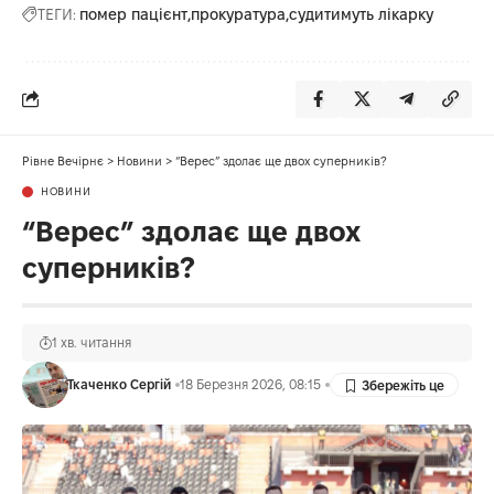
ТЕГИ:
помер пацієнт
прокуратура
судитимуть лікарку
Рівне Вечірнє
>
Новини
>
“Верес” здолає ще двох суперників?
НОВИНИ
“Верес” здолає ще двох
суперників?
1 хв. читання
Ткаченко Сергій
18 Березня 2026, 08:15