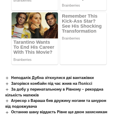
Неподалік Дубна зіткнулися дві вантажівки
Загорівся комбайн під час жнив на Поліссі
За добу у перинатальному в Рівному – рекордна
кількість малюків
Агресор з Вараша бив дружину ногами та шнуром
від подовжувача
Останню шану віддасть Рівне ще двом захисникам