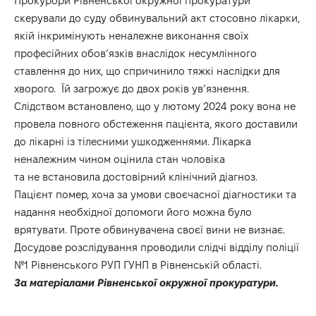
Прокурори Рівненської окружної прокуратури
скерували до суду обвинувальний акт стосовно лікарки,
якій інкримінують неналежне виконання своїх
професійних обов’язків внаслідок несумлінного
ставлення до них, що спричинило тяжкі наслідки для
хворого. Їй загрожує до двох років ув’язнення.
Слідством встановлено, що у лютому 2024 року вона не
провела повного обстеження пацієнта, якого доставили
до лікарні із тілесними ушкодженнями. Лікарка
неналежним чином оцінила стан чоловіка
та не встановила достовірний клінічний діагноз.
Пацієнт помер, хоча за умови своєчасної діагностики та
надання необхідної допомоги його можна було
врятувати. Проте обвинувачена своєї вини не визнає.
Досудове розслідування проводили слідчі відділу поліції
№1 Рівненського РУП ГУНП в Рівненській області.
З
а
матеріалами
Рівне
нської окруж
н
ої прокуратури.