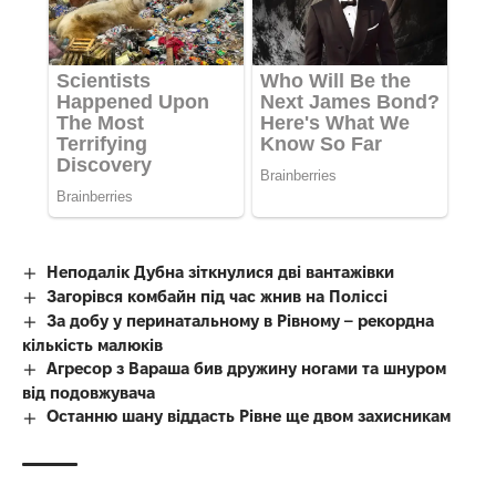
Неподалік Дубна зіткнулися дві вантажівки
Загорівся комбайн під час жнив на Поліссі
За добу у перинатальному в Рівному – рекордна
кількість малюків
Агресор з Вараша бив дружину ногами та шнуром
від подовжувача
Останню шану віддасть Рівне ще двом захисникам