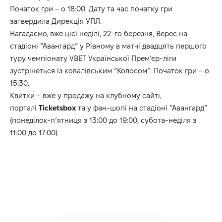
Початок гри – о 18:00. Дату та час початку гри
затвердила Дирекція УПЛ.
Нагадаємо, вже цієї неділі, 22-го березня, Верес на
стадіоні “Авангард” у Рівному в матчі двадцять першого
туру чемпіонату VBET Української Прем’єр-ліги
зустрінеться із ковалівським “Колосом”. Початок гри – о
15:30.
Квитки – вже у продажу на клубному сайті,
порталі
Ticketsbox
та у фан-шопі на стадіоні “Авангард”​​​​​​​
(понеділок-п’ятниця з 13:00 до 19:00, субота-неділя з
11:00 до 17:00).