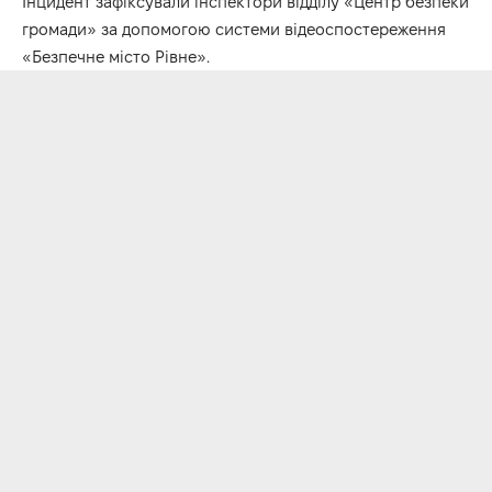
Інцидент зафіксували інспектори відділу «Центр безпеки
громади» за допомогою системи відеоспостереження
«Безпечне місто Рівне».