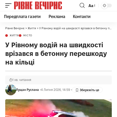
Аа
Передплата газети
Реклама
Контакти
Рівне Вечірнє
>
Життя
>
У Рівному водій на швидкості врізався в бетонну перешкоду на кільці
ЖИТТЯ
МІСТО
У Рівному водій на швидкості
врізався в бетонну перешкоду
на кільці
1 хв. читання
Лущан Руслана
4 Липня 2026, 14:59