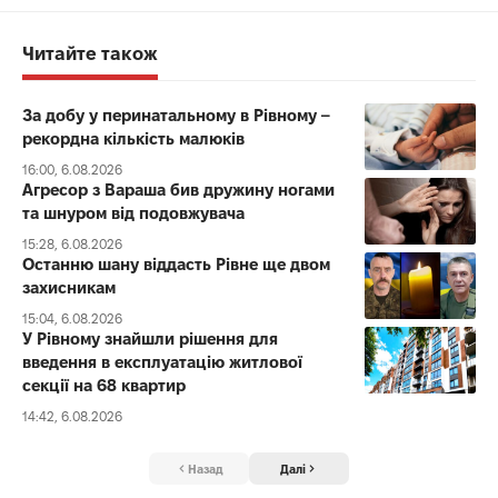
Читайте також
За добу у перинатальному в Рівному –
рекордна кількість малюків
16:00, 6.08.2026
Агресор з Вараша бив дружину ногами
та шнуром від подовжувача
15:28, 6.08.2026
Останню шану віддасть Рівне ще двом
захисникам
15:04, 6.08.2026
У Рівному знайшли рішення для
введення в експлуатацію житлової
секції на 68 квартир
14:42, 6.08.2026
Назад
Далі