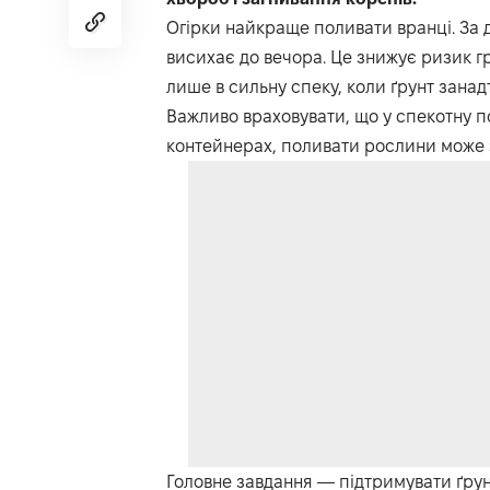
Огірки найкраще поливати вранці. За д
висихає до вечора. Це знижує ризик г
лише в сильну спеку, коли ґрунт зана
Важливо враховувати, що у спекотну по
контейнерах, поливати рослини може 
Головне завдання — підтримувати ґрун