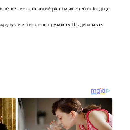
в’яле листя, слабкий ріст і м’які стебла. Іноді це
скручується і втрачає пружність. Плоди можуть