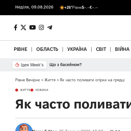
Неділя, 09.08.2026
+26°
Рівне
$
--.--
€
--.--
РІВНЕ
ОБЛАСТЬ
УКРАЇНА
СВІТ
ВІЙНА
Ідея Week's
Що з басейном?
Рівне Вечірнє
>
Життя
>
Як часто поливати огірки на грядці
ЖИТТЯ
НОВИНИ
Як часто поливати