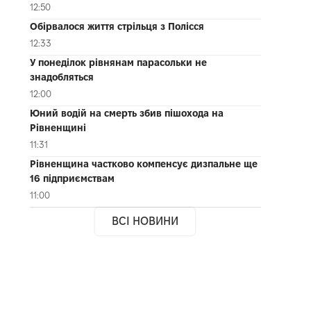
12:50
Обірвалося життя стрільця з Полісся
12:33
У понеділок рівнянам парасольки не
знадобляться
12:00
Юний водій на смерть збив пішохода на
Рівненщині
11:31
Рівненщина частково компенсує дизпальне ще
16 підприємствам
11:00
ВСІ НОВИНИ