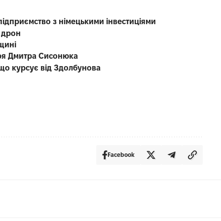
підприємство з німецькими інвестиціями
 дрон
щині
каря Дмитра Сисонюка
що курсує від Здолбунова
Facebook