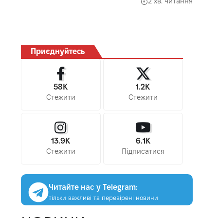
2 хв. читання
Приєднуйтесь
58K
1.2K
Стежити
Стежити
13.9K
6.1K
Стежити
Підписатися
Читайте нас у Telegram:
тільки важливі та перевірені новини