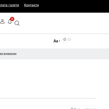
лата газети
Контакти
9
Аа
Несенюком