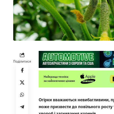
Поділитися
Огірки вважаються невибагливими, пр
може призвести до повільного росту
хвороб і загнивання коренів.