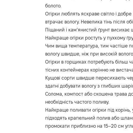
болото.
Огірки люблять яскраве світло і добре
втрачає вологу. Невелика тінь після 
Піщаний і кам’янистий ґрунт висихає 
Найкраще огірки ростуть у пухкому ґрун
Чим вища температура, тим частіше по
вологу швидше, ніж при високій вологос
Огірки в горщиках потребують більш ч
тісних контейнерах корінню не вистача
Кущові сорти швидше пересихають чер
здатні добувати вологу з глибших шарі
Солома, компост або скошена трава д
необхідність частого поливу.
Найкраще поливати огірки під корінь,
підходять крапельний полив або шланг
промокати приблизно на 15–20 см угл