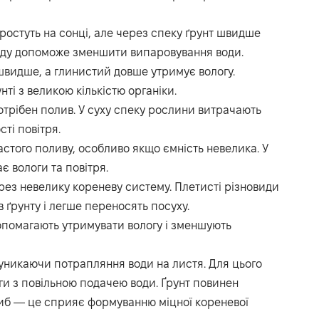
 ростуть на сонці, але через спеку ґрунт швидше
обіду допоможе зменшити випаровування води.
швидше, а глинистий довше утримує вологу.
ті з великою кількістю органіки.
трібен полив. У суху спеку рослини витрачають
ті повітря.
астого поливу, особливо якщо ємність невелика. У
є вологи та повітря.
ез невелику кореневу систему. Плетисті різновиди
в ґрунту і легше переносять посуху.
опомагають утримувати вологу і зменшують
 уникаючи потрапляння води на листя. Для цього
и з повільною подачею води. Ґрунт повинен
иб — це сприяє формуванню міцної кореневої