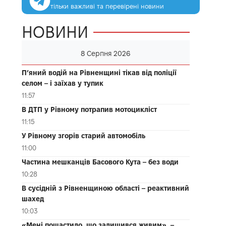
тільки важливі та перевірені новини
НОВИНИ
8 Серпня 2026
П’яний водій на Рівненщині тікав від поліції
селом – і заїхав у тупик
11:57
В ДТП у Рівному потрапив мотоцикліст
11:15
У Рівному згорів старий автомобіль
11:00
Частина мешканців Басового Кута – без води
10:28
В сусідній з Рівненщиною області – реактивний
шахед
10:03
«Мені пощастило, що залишився живим», –