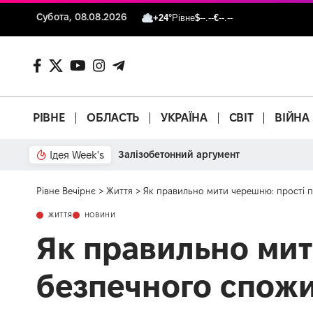
Субота, 08.08.2026
+24°
Рівне
$
--.--
€
--.--
РІВНЕ
ОБЛАСТЬ
УКРАЇНА
СВІТ
ВІЙНА
Ідея Week's
Залізобетонний аргумент
Рівне Вечірнє
>
Життя
>
Як правильно мити черешню: прості п
ЖИТТЯ
НОВИНИ
Як правильно мит
безпечного спожи