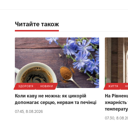
Читайте також
ЗДОРОВ'Я
НОВИНИ
ЖИТТЯ
Н
Коли каву не можна: як цикорій
На Рівнен
допомагає серцю, нервам та печінці
хмарність
температ
07:45, 8.08.2026
07:30, 8.08.