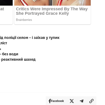
д поліції селом – і заїхав у тупик
ліст
ь
– без води
 – реактивний шахед
Facebook