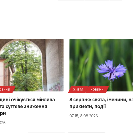
ОВИНИ
ЖИТТЯ
НОВИНИ
щині очікується мінлива
8 серпня: свята, іменини, 
 та суттєве зниження
прикмети, події
ури
07:15, 8.08.2026
2026