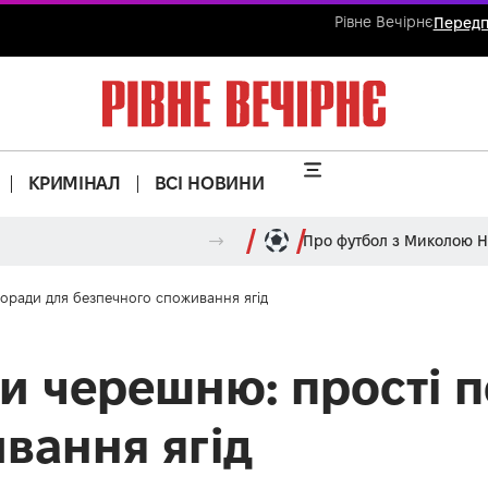
Рівне Вечірнє
Передп
КРИМІНАЛ
ВСІ НОВИНИ
Про футбол з Миколою 
оради для безпечного споживання ягід
и черешню: прості 
вання ягід