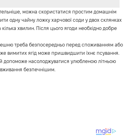
етельніше, можна скористатися простим домашнім
ити одну чайну ложку харчової соди у двох склянках
кілька хвилин. Після цього ягоди необхідно добре
ерешню треба безпосередньо перед споживанням або
вже вимитих ягід може пришвидшити їхнє псування.
й допоможе насолоджуватися улюбленою літньою
ї вживання безпечнішим.