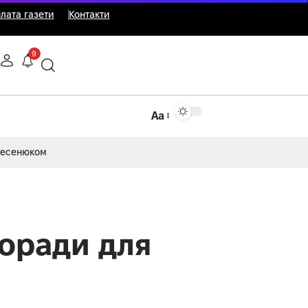
лата газети
Контакти
9
Аа
Несенюком
поради для