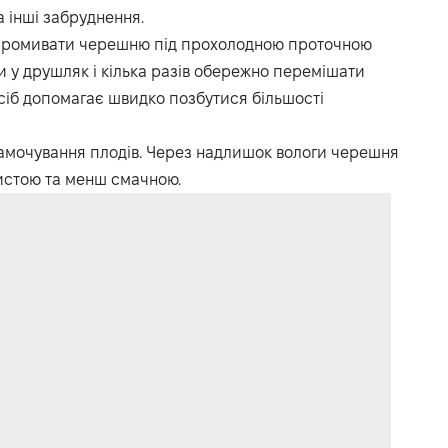
 інші забруднення.
 промивати черешню під прохолодною проточною
и у друшляк і кілька разів обережно перемішати
сіб допомагає швидко позбутися більшості
замочування плодів. Через надлишок вологи черешня
нистою та менш смачною.