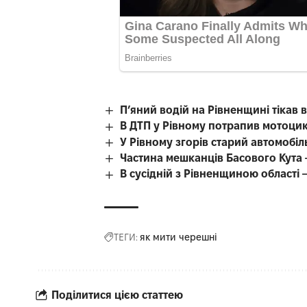
П’яний водій на Рівненщині тікав ві
В ДТП у Рівному потрапив мотоцик
У Рівному згорів старий автомобіл
Частина мешканців Басового Кута 
В сусідній з Рівненщиною області
ТЕГИ:
як мити черешні
Поділитися цією статтею