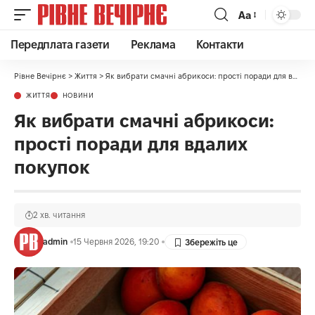
Аа
Передплата газети
Реклама
Контакти
Рівне Вечірнє
>
Життя
>
Як вибрати смачні абрикоси: прості поради для вдалих покупок
ЖИТТЯ
НОВИНИ
Як вибрати смачні абрикоси:
прості поради для вдалих
покупок
2 хв. читання
admin
15 Червня 2026, 19:20