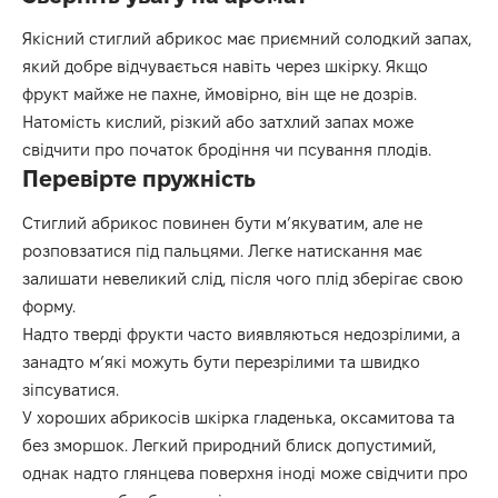
Якісний стиглий абрикос має приємний солодкий запах,
який добре відчувається навіть через шкірку. Якщо
фрукт майже не пахне, ймовірно, він ще не дозрів.
Натомість кислий, різкий або затхлий запах може
свідчити про початок бродіння чи псування плодів.
Перевірте пружність
Стиглий абрикос повинен бути м’якуватим, але не
розповзатися під пальцями. Легке натискання має
залишати невеликий слід, після чого плід зберігає свою
форму.
Надто тверді фрукти часто виявляються недозрілими, а
занадто м’які можуть бути перезрілими та швидко
зіпсуватися.
У хороших абрикосів шкірка гладенька, оксамитова та
без зморшок. Легкий природний блиск допустимий,
однак надто глянцева поверхня іноді може свідчити про