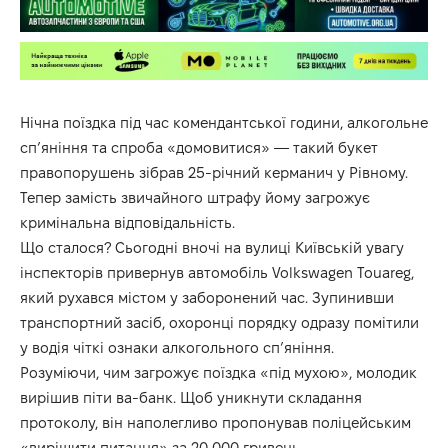
Нічна поїздка під час комендантської години, алкогольне
сп’яніння та спроба «домовитися» — такий букет
правопорушень зібрав 25-річний керманич у Рівному.
Тепер замість звичайного штрафу йому загрожує
кримінальна відповідальність.
Що сталося? Сьогодні вночі на вулиці Київській увагу
інспекторів привернув автомобіль Volkswagen Touareg,
який рухався містом у заборонений час. Зупинивши
транспортний засіб, охоронці порядку одразу помітили
у водія чіткі ознаки алкогольного сп’яніння.
Розуміючи, чим загрожує поїздка «під мухою», молодик
вирішив піти ва-банк. Щоб уникнути складання
протоколу, він наполегливо пропонував поліцейським
«вирішити питання» за 20 000 гривень.