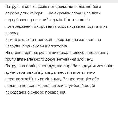
Патрульні кілька разів попереджали водія, що його
спроби дати хабаря — це окремий злочин, за який
передбачено реальний термін. Проте чоловік
попередження ігнорував і продовжував наполягати на
своєму.
Кожне слово та пропозиція
керманича записані на
нагрудні бодікамери інспекторів.
На місце події патрульні викликали слідчо-оперативну
групу для належного документування злочину.
Патрульна поліція нагадує, що спроба «відкупитися» від
адміністративної відповідальності автоматично
перетворює її на кримінальну. За пропозицію або
надання неправомірної вигоди службовій особі
передбачено суворе покарання.