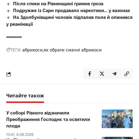
Після спеки на Рівненщині гримне гроза
Подружжя із Сарн продавало наркотики… у вазонах
На Здолбунівщині чоловік підпалив поле й опинився
у реанімації
ТЕГИ:
абрикоси
як обрати смачні абрикоси
Читайте також
У соборі Рівного відзначили
Преображення Господнє та освятили
плоди
10:41, 6.08.2026