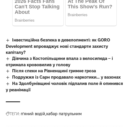
Інвестиційна безпека в девелопменті: як GORO
Development впроваджує нові стандарти захисту
капіталу?
Дівчина з Костопільщини впала з велосипеда – і
отримала крововилив у голову
Після спеки на Рівненщині гримне гроза
Подружжя із Сарн продавало наркотики… у вазонах
На Здолбунівщині чоловік підпалив поле й опинився
у реанімації
ТЕГИ:
п'яний водій
хабар патрульним