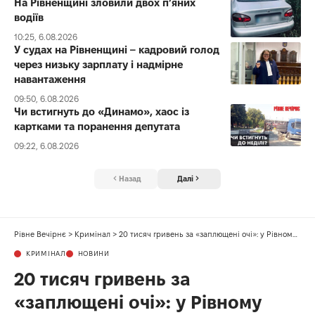
На Рівненщині зловили двох п’яних
водіїв
10:25, 6.08.2026
У судах на Рівненщині – кадровий голод
через низьку зарплату і надмірне
навантаження
09:50, 6.08.2026
Чи встигнуть до «Динамо», хаос із
картками та поранення депутата
09:22, 6.08.2026
Назад
Далі
Рівне Вечірнє
>
Кримінал
>
20 тисяч гривень за «заплющені очі»: у Рівному нічний порушник намагався підкупити патрульних
КРИМІНАЛ
НОВИНИ
20 тисяч гривень за
«заплющені очі»: у Рівному