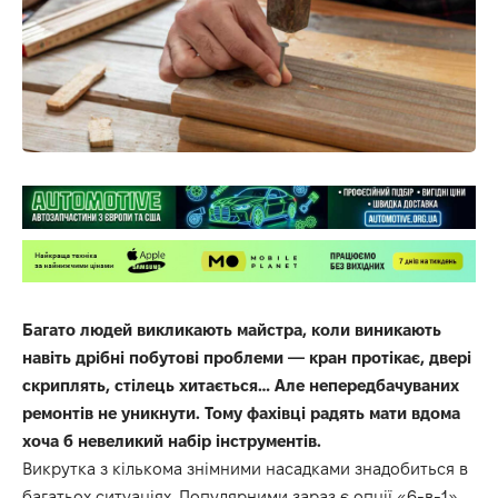
Багато людей викликають майстра, коли виникають
навіть дрібні побутові проблеми — кран протікає, двері
скриплять, стілець хитається… Але непередбачуваних
ремонтів не уникнути. Тому фахівці радять мати вдома
хоча б невеликий набір інструментів.
Викрутка з кількома знімними насадками знадобиться в
багатьох ситуаціях. Популярними зараз є опції «6-в-1»,