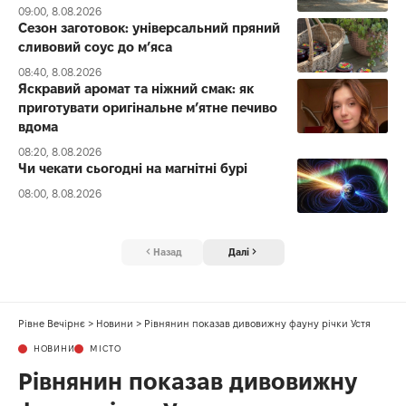
09:00, 8.08.2026
Сезон заготовок: універсальний пряний
сливовий соус до мʼяса
08:40, 8.08.2026
Яскравий аромат та ніжний смак: як
приготувати оригінальне м’ятне печиво
вдома
08:20, 8.08.2026
Чи чекати сьогодні на магнітні бурі
08:00, 8.08.2026
Назад
Далі
Рівне Вечірнє
>
Новини
>
Рівнянин показав дивовижну фауну річки Устя
НОВИНИ
МІСТО
Рівнянин показав дивовижну