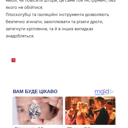
меблі, чи повісити штори, це саме той інструмент, без
якого не обійтися.
Плоскогубці та ізоляційні інструменти дозволяють
безпечно згинати, захоплювати та різати дроти,
затягнути кріплення, та й в інших випадках
знадобляться.