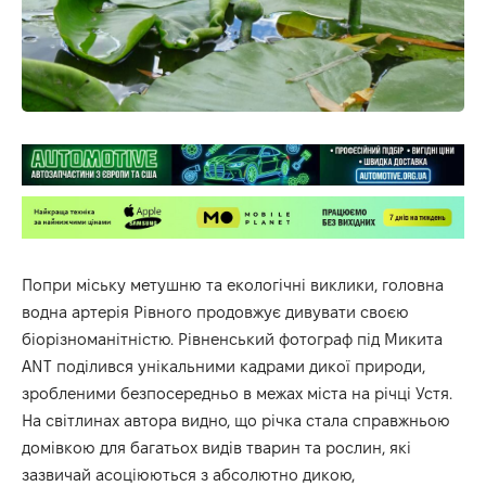
Попри міську метушню та екологічні виклики, головна
водна артерія Рівного продовжує дивувати своєю
біорізноманітністю. Рівненський фотограф під Микита
ANT поділився унікальними кадрами дикої природи,
зробленими безпосередньо в межах міста на річці Устя.
На світлинах автора видно, що річка стала справжньою
домівкою для багатьох видів тварин та рослин, які
зазвичай асоціюються з абсолютно дикою,