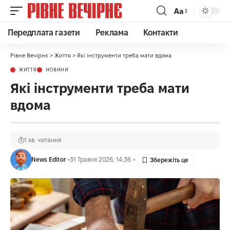
Аа
Передплата газети
Реклама
Контакти
Рівне Вечірнє
>
Життя
>
Які інструменти треба мати вдома
ЖИТТЯ
НОВИНИ
Які інструменти треба мати
вдома
1 хв. читання
News Editor
31 Травня 2026, 14:36