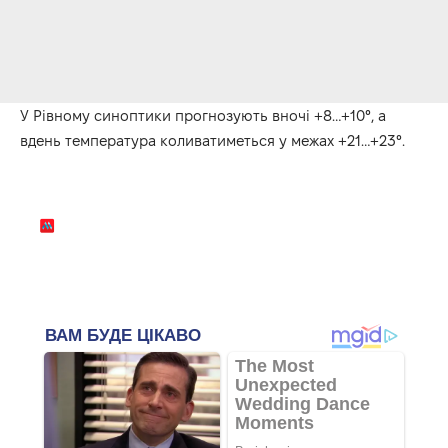
У Рівному синоптики прогнозують вночі +8…+10°, а
вдень температура коливатиметься у межах +21…+23°.