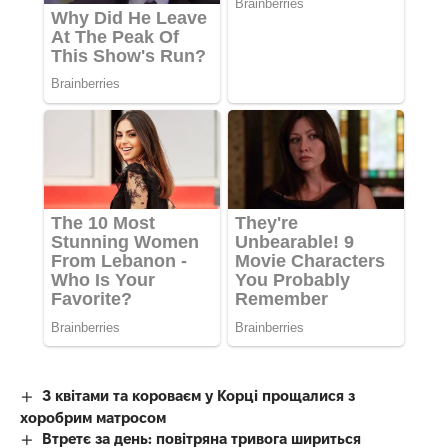
З квітами та короваєм у Корці прощалися з
хоробрим матросом
Втретє за день: повітряна тривога шириться