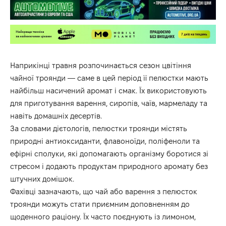
Наприкінці травня розпочинається сезон цвітіння
чайної троянди — саме в цей період її пелюстки мають
найбільш насичений аромат і смак. Їх використовують
для приготування варення, сиропів, чаїв, мармеладу та
навіть домашніх десертів.
За словами дієтологів, пелюстки троянди містять
природні антиоксиданти, флавоноїди, поліфеноли та
ефірні сполуки, які допомагають організму боротися зі
стресом і додають продуктам природного аромату без
штучних домішок.
Фахівці зазначають, що чай або варення з пелюсток
троянди можуть стати приємним доповненням до
щоденного раціону. Їх часто поєднують із лимоном,