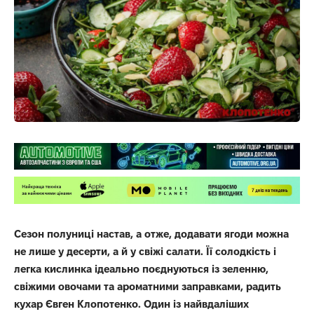
Сезон полуниці настав, а отже, додавати ягоди можна
не лише у десерти, а й у свіжі салати. Її солодкість і
легка кислинка ідеально поєднуються із зеленню,
свіжими овочами та ароматними заправками, радить
кухар Євген Клопотенко. Один із найвдаліших