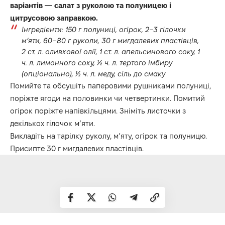
варіантів — салат з руколою та полуницею і
цитрусовою заправкою.
Інгредієнти: 150 г полуниці, огірок, 2–3 гілочки
мʼяти, 60–80 г руколи, 30 г мигдалевих пластівців,
2 ст. л. оливкової олії, 1 ст. л. апельсинового соку, 1
ч. л. лимонного соку, ½ ч. л. тертого імбиру
(опціонально), ½ ч. л. меду, сіль до смаку
Помийте та обсушіть паперовими рушниками полуниці,
поріжте ягоди на половинки чи четвертинки. Помитий
огірок поріжте напівкільцями. Зніміть листочки з
декількох гілочок м’яти.
Викладіть на тарілку руколу, м’яту, огірок та полуницю.
Присипте 30 г мигдалевих пластівців.