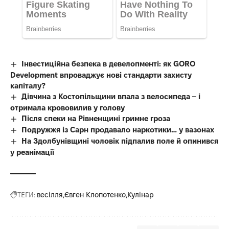
Інвестиційна безпека в девелопменті: як GORO
Development впроваджує нові стандарти захисту
капіталу?
Дівчина з Костопільщини впала з велосипеда – і
отримала крововилив у голову
Після спеки на Рівненщині гримне гроза
Подружжя із Сарн продавало наркотики… у вазонах
На Здолбунівщині чоловік підпалив поле й опинився
у реанімації
ТЕГИ:
весілля
Євген Клопотенко
Кулінар