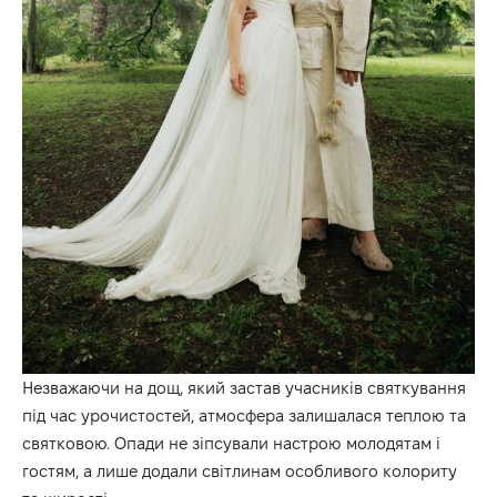
Незважаючи на дощ, який застав учасників святкування
під час урочистостей, атмосфера залишалася теплою та
святковою. Опади не зіпсували настрою молодятам і
гостям, а лише додали світлинам особливого колориту