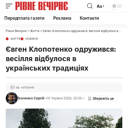
Аа
Передплата газети
Реклама
Контакти
Рівне Вечірнє
>
Життя
>
Євген Клопотенко одружився: весілля відбулося в українських традиціях
ЖИТТЯ
НОВИНИ
Євген Клопотенко одружився:
весілля відбулося в
українських традиціях
1 хв. читання
Ткаченко Сергій
14 Червня 2026, 20:00