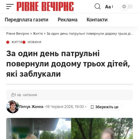
Аа
Передплата газети
Реклама
Контакти
Рівне Вечірнє
>
Життя
>
За один день патрульні повернули додому трьох дітей, які заблукали
ЖИТТЯ
НОВИНИ
За один день патрульні
повернули додому трьох дітей,
які заблукали
1 хв. читання
Пінчук Жанна
16 Червня 2026, 19:00