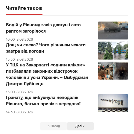
Читайте також
Водій у Рівному завів двигун і авто
раптом загорілося
16:00, 8.08.2026
Дощ чи спека? Чого рівнянам чекати
завтра від погоди
15:30, 8.08.2026
У ТЦК на Закарпатті «одним кліком»
позбавляли законних відстрочок
чоловіків з усієї України, – Омбудсман
Дмитро Лубінець
15:00, 8.08.2026
Гранату, що вибухнула неподалік
Рівного, батько привіз з передової
14:30, 8.08.2026
Назад
Далі