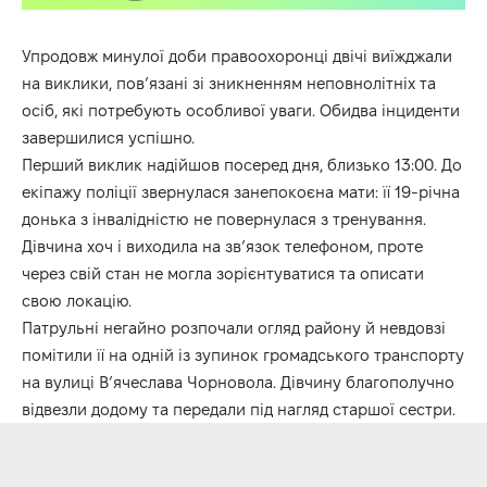
Упродовж минулої доби правоохоронці двічі виїжджали
на виклики, пов’язані зі зникненням неповнолітніх та
осіб, які потребують особливої уваги. Обидва інциденти
завершилися успішно.
Перший виклик надійшов посеред дня, близько 13:00. До
екіпажу поліції звернулася занепокоєна мати: її 19-річна
донька з інвалідністю не повернулася з тренування.
Дівчина хоч і виходила на зв’язок телефоном, проте
через свій стан не могла зорієнтуватися та описати
свою локацію.
Патрульні негайно розпочали огляд району й невдовзі
помітили її на одній із зупинок громадського транспорту
на вулиці В’ячеслава Чорновола. Дівчину благополучно
відвезли додому та передали під нагляд старшої сестри.