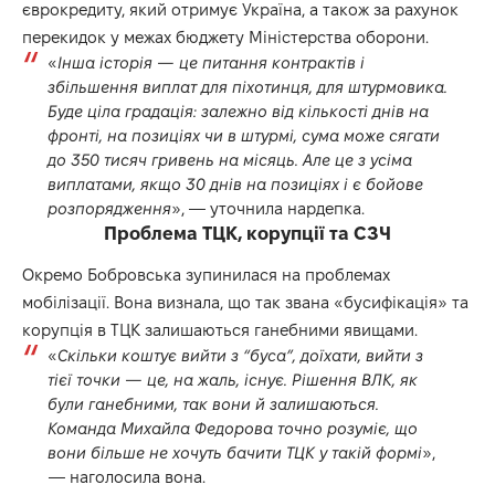
єврокредиту, який отримує Україна, а також за рахунок
перекидок у межах бюджету Міністерства оборони.
«
Інша історія — це питання контрактів і
збільшення виплат для піхотинця, для штурмовика.
Буде ціла градація: залежно від кількості днів на
фронті, на позиціях чи в штурмі, сума може сягати
до 350 тисяч гривень на місяць. Але це з усіма
виплатами, якщо 30 днів на позиціях і є бойове
розпорядження
», — уточнила нардепка.
Проблема ТЦК, корупції та СЗЧ
Окремо Бобровська зупинилася на проблемах
мобілізації. Вона визнала, що так звана «бусифікація» та
корупція в ТЦК залишаються ганебними явищами.
«
Скільки коштує вийти з “буса”, доїхати, вийти з
тієї точки — це, на жаль, існує. Рішення ВЛК, як
були ганебними, так вони й залишаються.
Команда Михайла Федорова точно розуміє, що
вони більше не хочуть бачити ТЦК у такій формі
»,
— наголосила вона.