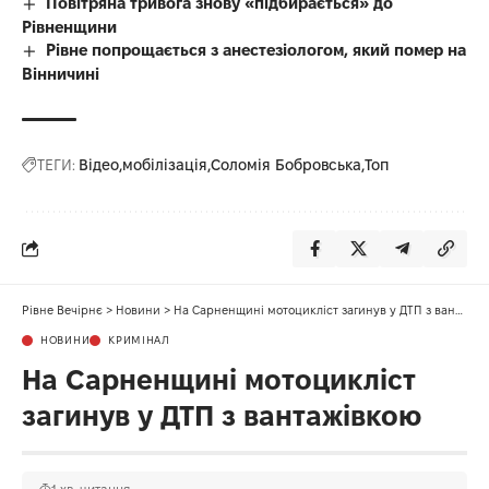
Повітряна тривога знову «підбирається» до
Рівненщини
Рівне попрощається з анестезіологом, який помер на
Вінничині
ТЕГИ:
Відео
мобілізація
Соломія Бобровська
Топ
Рівне Вечірнє
>
Новини
>
На Сарненщині мотоцикліст загинув у ДТП з вантажівкою
НОВИНИ
КРИМІНАЛ
На Сарненщині мотоцикліст
загинув у ДТП з вантажівкою