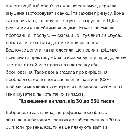
конституційний обов’язок «по-хорошому», держава
змушена застосовувати санкції та заходи примусу. Вона
також визнала, що «бусифікація» та корупція в ТЦК є
реальними й ганебними явищами: існує ціле «меню
пропозицій і послуг» — скільки коштує вийти з «буса»,
доїхати чи не доїхати до точки призначення.
Водночас депутатка наголосила, що новий підхід має
припинити практику «брати всіх на вулиці підряд», адже
частина людей має право на відстрочку або
бронювання. Також вона згадала про вирішення
проблеми самовільного залишення частини (СЗЧ) —
щоб мати можливість повертати військовослужбовців і
мінімізувати кількість таких випадків.
Підвищення виплат: від 30 до 350 тисяч
Бобровська зазначила, що реформа передбачає
збільшення базового грошового забезпечення з 20 до
30 тисяч гривень. Кошти на це планують взяти з