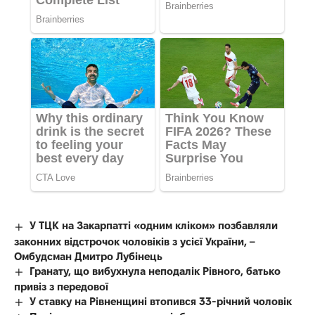
У ТЦК на Закарпатті «одним кліком» позбавляли
законних відстрочок чоловіків з усієї України, –
Омбудсман Дмитро Лубінець
Гранату, що вибухнула неподалік Рівного, батько
привіз з передової
У ставку на Рівненщині втопився 33-річний чоловік