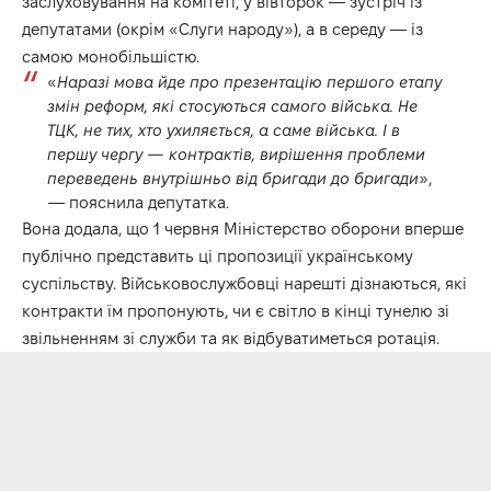
заслуховування на комітеті, у вівторок — зустріч із
депутатами (окрім «Слуги народу»), а в середу — із
самою монобільшістю.
«
Наразі мова йде про презентацію першого етапу
змін реформ, які стосуються самого війська. Не
ТЦК, не тих, хто ухиляється, а саме війська. І в
першу чергу — контрактів, вирішення проблеми
переведень внутрішньо від бригади до бригади
»,
— пояснила депутатка.
Вона додала, що 1 червня Міністерство оборони вперше
публічно представить ці пропозиції українському
суспільству. Військовослужбовці нарешті дізнаються, які
контракти їм пропонують, чи є світло в кінці тунелю зі
звільненням зі служби та як відбуватиметься ротація.