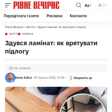
Аа
Передплата газети
Реклама
Контакти
Рівне Вечірнє
>
Життя
>
Здувся ламінат: як врятувати підлогу
ЖИТТЯ
НОВИНИ
Здувся ламінат: як врятувати
підлогу
2 хв. читання
News Editor
30 Травня 2026, 15:36