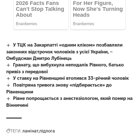
У ТЦК на Закарпатті «одним кліком» позбавляли
законних відстрочок чоловіків з усієї України, –
Омбудсман Дмитро Лубінець
Гранату, що вибухнула неподалік Рівного, батько
привіз з передової
У ставку на Рівненщині втопився 33-річний чоловік
Повітряна тривога знову «підбирається» до
Рівненщини
Рівне попрощається з анестезіологом, який помер на
Вінничині
ТЕГИ:
ламінат
підлога