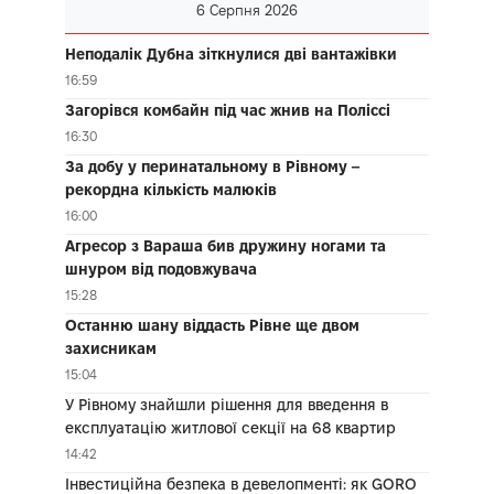
6 Серпня 2026
Неподалік Дубна зіткнулися дві вантажівки
16:59
Загорівся комбайн під час жнив на Поліссі
16:30
За добу у перинатальному в Рівному –
рекордна кількість малюків
16:00
Агресор з Вараша бив дружину ногами та
шнуром від подовжувача
15:28
Останню шану віддасть Рівне ще двом
захисникам
15:04
У Рівному знайшли рішення для введення в
експлуатацію житлової секції на 68 квартир
14:42
Інвестиційна безпека в девелопменті: як GORO