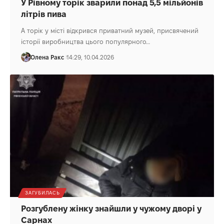
У Рівному торік зварили понад 5,5 мільйонів
літрів пива
А торік у місті відкрився приватний музей, присвячений
історії виробництва цього популярного…
Олена Ракс
14:29, 10.04.2026
ЗАГУБИЛАСЬ
Розгублену жінку знайшли у чужому дворі у
Сарнах