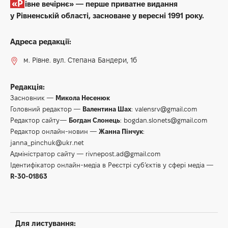
«Рівне вечірнє» — перше приватне видання
у Рівненській області, засноване у вересні 1991 року.
Адреса редакції:
м. Рівне. вул. Степана Бандери, 1б
Редакція:
Засновник —
Микола Несенюк
Головний редактор —
Валентина Шах
:
valensrv@gmail.com
Редактор сайту—
Богдан Слонець
:
bogdan.slonets@gmail.com
Редактор онлайн-новин —
Жанна Пінчук
:
janna_pinchuk@ukr.net
Адміністратор сайту —
rivnepost.ad@gmail.com
Ідентифікатор онлайн-медіа в Реєстрі суб’єктів у сфері медіа —
R-30-01863
Для листування: