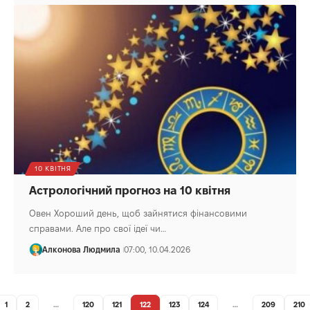
10 КВІТНЯ
Астрологічний прогноз на 10 квітня
Овен Хороший день, щоб зайнятися фінансовими
справами. Але про свої ідеї чи…
Алконова Людмила
07:00, 10.04.2026
1
2
…
120
121
122
123
124
…
209
210