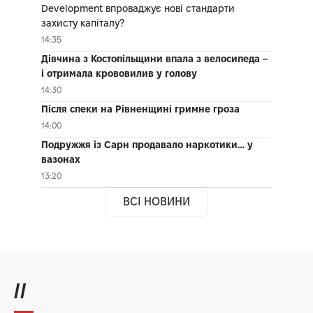
Development впроваджує нові стандарти
захисту капіталу?
14:35
Дівчина з Костопільщини впала з велосипеда –
і отримала крововилив у голову
14:30
Після спеки на Рівненщині гримне гроза
14:00
Подружжя із Сарн продавало наркотики… у
вазонах
13:20
ВСІ НОВИНИ
//