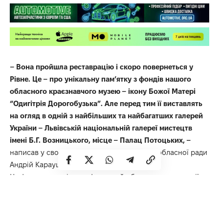
– Вона пройшла реставрацію і скоро повернеться у
Рівне. Це – про унікальну пам’ятку з фондів нашого
обласного краєзнавчого музею – ікону Божої Матері
“Одигітрія Дорогобузька”. Але перед тим її виставлять
на огляд в одній з найбільших та найбагатших галерей
України – Львівській національній галереї мистецтв
імені Б.Г. Возницького, місце – Палац Потоцьких, –
написав у своєму телеграм-каналі голова обласної ради
Андрій Карауш.
На фото в дописі – оцифрований образ до реставрації.
Зображення наклеєне по контуру (з первісною
паволокою) на нову дошку, там втрачено автентичне тло
і архангели у кутах, обрізано низ із написом про