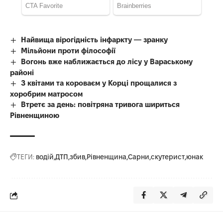
Найвища вірогідність інфаркту — зранку
Мільйони проти філософії
Вогонь вже наближається до лісу у Вараському
районі
З квітами та короваєм у Корці прощалися з
хоробрим матросом
Втретє за день: повітряна тривога шириться
Рівненщиною
ТЕГИ:
водій
ДТП
збив
Рівненщина
Сарни
скутерист
юнак