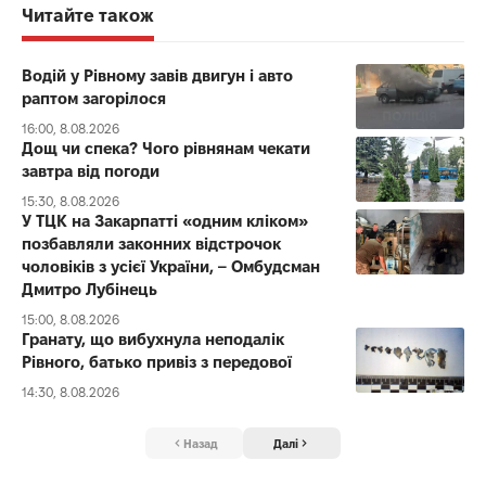
Читайте також
Водій у Рівному завів двигун і авто
раптом загорілося
16:00, 8.08.2026
Дощ чи спека? Чого рівнянам чекати
завтра від погоди
15:30, 8.08.2026
У ТЦК на Закарпатті «одним кліком»
позбавляли законних відстрочок
чоловіків з усієї України, – Омбудсман
Дмитро Лубінець
15:00, 8.08.2026
Гранату, що вибухнула неподалік
Рівного, батько привіз з передової
14:30, 8.08.2026
Назад
Далі