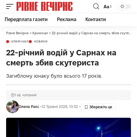
Аа
Передплата газети
Реклама
Контакти
Рівне Вечірнє
>
Кримінал
>
22-річний водій у Сарнах на смерть збив скутериста
КРИМІНАЛ
НОВИНИ
22-річний водій у Сарнах на
смерть збив скутериста
Загиблому юнаку було всього 17 років.
1 хв. читання
Олена Ракс
12 Травня 2026, 10:32