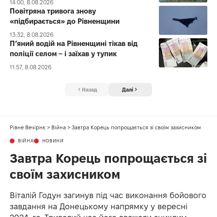
14:00, 8.08.2026
Повітряна тривога знову
«підбирається» до Рівненщини
13:32, 8.08.2026
П’яний водій на Рівненщині тікав від
поліції селом – і заїхав у тупик
11:57, 8.08.2026
Назад
Далі
Рівне Вечірнє
>
Війна
>
Завтра Корець попрощається зі своїм захисником
ВІЙНА
НОВИНИ
Завтра Корець попрощається зі
своїм захисником
Віталій Годун загинув під час виконання бойового
завдання на Донецькому напрямку у вересні