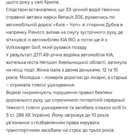
цього року у селі Крилів.
Слідством встановлено, що 33-річний водій технічно
справної автівки марки Renault ZOE, рухаючись по
автомобільній дорозі «Київ – Чоп» зі сторони Дубна в
напрямку Рівного, виїхав на смугу зустрічного руху, де
зіткнувся із автомобілем KIA RIO, а потім ще й з
Volkswagen Golf, який рухався позаду.
У результаті ДТП 49-річна водійка автомобіля KIA,
жителька міста Нетішин Хмельницької області, загинула
на місці події. Жінка їхала з двома доньками, 12 та 15
років. Молодша – померла дорогою до лікарні, а старша
– отримала тілесні ушкодження.
Водієві інкримінують порушення правил безпеки
дорожнього руху, що спричинило потерпілій середньої
тяжкості тілесні ушкодження та загибель кількох осіб (ч.
3 ст. 286 КК України). Йому загрожує до 10 років
ув’язнення з позбавленням права керувати
транспортними засобами на строк до трьох років.