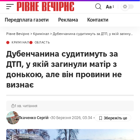
Аа
Передплата газети
Реклама
Контакти
Рівне Вечірнє
>
Кримінал
>
Дубенчанина судитимуть за ДТП, у якій загинули матір з донькою, але він провини не визнає
КРИМІНАЛ
ОБЛАСТЬ
Дубенчанина судитимуть за
ДТП, у якій загинули матір з
донькою, але він провини не
визнає
1 хв. читання
Ткаченко Сергій
30 Березня 2026, 03:34