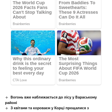
Вогонь вже наближається до лісу у Вараському
районі
З квітами та короваєм у Корці прощалися з