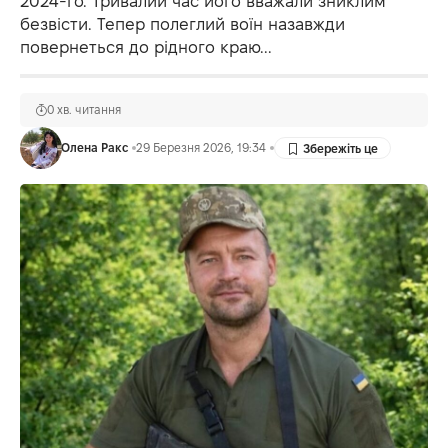
2024-го. Тривалий час його вважали зниклим
безвісти. Тепер полеглий воїн назавжди
повернеться до рідного краю...
0 хв. читання
Олена Ракс
29 Березня 2026, 19:34