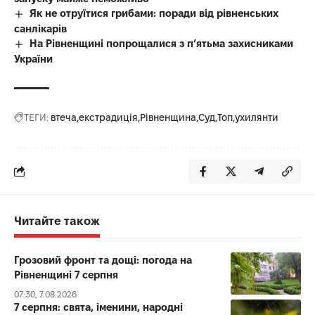
Як не отруїтися грибами: поради від рівненських
санлікарів
На Рівненщині попрощалися з п’ятьма захисниками
України
ТЕГИ:
втеча
екстрадиція
Рівненщина
Суд
Топ
ухилянти
Читайте також
Грозовий фронт та дощі: погода на
Рівненщині 7 серпня
07:30, 7.08.2026
7 серпня: свята, іменини, народні