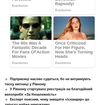
Підприємці масово судяться, бо не витримують
тиску митниці у Рівному
У Рівному стартувала реєстрація на благодійний
велопробіг «За Незалежність»
Експерт пояснив, чому знищити «Іскандер» до
запуску майже неможливо