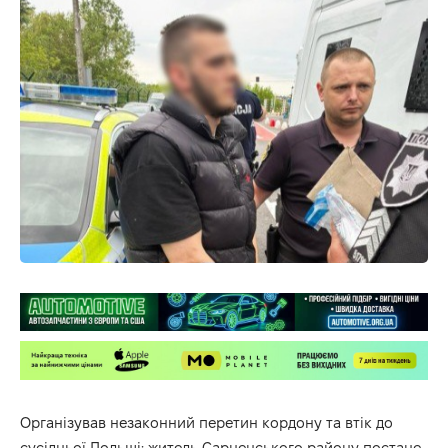
Організував незаконний перетин кордону та втік до
сусідньої Польщі: житель Сарненського району постане