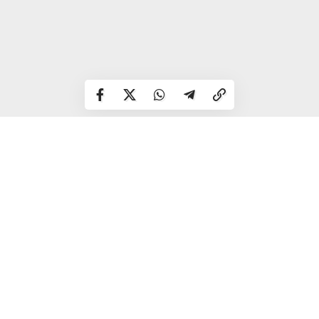
У Рівненському рибоохоронному патрулі поки що не
кваліфікують подію як масовий мор. За попередніми
даними, йдеться приблизно про десять великих