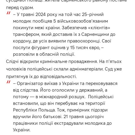
перед судом.
–
У травні 2024 року на той час 25-річний
молодик пообіцяв 5 військовозобов’язаним
покинути межі країни. Забезпечив «клієнтів»
трансфером, який доставив їх з Сарненщини до
кордону, де усіх виявили правоохоронці. Свої
послуги фігурант оцінив у 15 тисяч євро, –
розповіли в обласній поліції.
Слідчі відкрили кримінальне провадження. На п’ятьох
чоловіків поліцейські склали адмінматеріали. Суд уже
притягнув їх до відповідальності.
– Організатор виїхав з України та переховувався
від слідства. Його оголосили у державний, а
потому — в міжнародний розшук. Поліцейські
встановили, що він перебуває на території
Республіки Польща. Тож, примірник підозри
вручили його батькові. 21 травня цьогоріч
працівники поліції екстрадували молодика до
України.