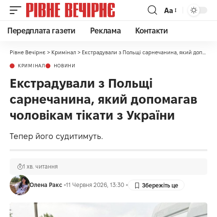
Аа
Передплата газети
Реклама
Контакти
Рівне Вечірнє
>
Кримінал
>
Екстрадували з Польщі сарнечанина, який допомагав чоловікам тікати з України
КРИМІНАЛ
НОВИНИ
Екстрадували з Польщі
сарнечанина, який допомагав
чоловікам тікати з України
Тепер його судитимуть.
1 хв. читання
Олена Ракс
11 Червня 2026, 13:30