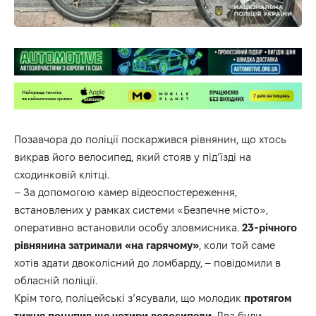
Позавчора до поліції поскаржився рівнянин, що хтось
викрав його велосипед, який стояв у під’їзді на
сходинковій клітці.
– За допомогою камер відеоспостереження,
встановлених у рамках системи «Безпечне місто»,
оперативно встановили особу зловмисника.
23-річного
рівнянина затримали «на гарячому»
, коли той саме
хотів здати двоколісний до ломбарду, – повідомили в
обласній поліції.
Крім того, поліцейські з’ясували, що молодик
протягом
тижня
поцупив ще чотири велосипеди
. Два були