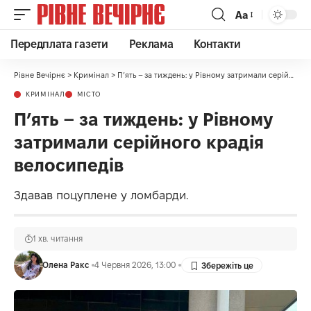
Аа
Передплата газети
Реклама
Контакти
Рівне Вечірнє
>
Кримінал
>
П’ять – за тиждень: у Рівному затримали серійного крадія велосипедів
КРИМІНАЛ
МІСТО
П’ять – за тиждень: у Рівному
затримали серійного крадія
велосипедів
Здавав поцуплене у ломбарди.
1 хв. читання
Олена Ракс
4 Червня 2026, 13:00