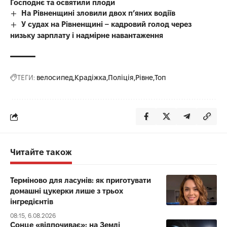
Господнє та освятили плоди
На Рівненщині зловили двох п’яних водіїв
У судах на Рівненщині – кадровий голод через
низьку зарплату і надмірне навантаження
ТЕГИ:
велосипед
Крадіжка
Поліція
Рівне
Топ
Читайте також
Терміново для ласунів: як приготувати
домашні цукерки лише з трьох
інгредієнтів
08:15, 6.08.2026
Сонце «відпочиває»: на Землі