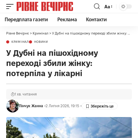
Аа
Передплата газети
Реклама
Контакти
Рівне Вечірнє
>
Кримінал
>
У Дубні на пішохідному переході збили жінку: потерпіла у лікарні
КРИМІНАЛ
НОВИНИ
У Дубні на пішохідному
переході збили жінку:
потерпіла у лікарні
1 хв. читання
Пінчук Жанна
2 Липня 2026, 19:15