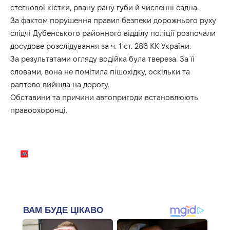
стегнової кістки, рвану рану губи й численні садна.
За фактом порушення правил безпеки дорожнього руху
слідчі Дубенського районного відділу поліції розпочали
досудове розслідування за ч. 1 ст. 286 КК України.
За результатами огляду водійка була твереза. За її
словами, вона не помітила пішохідку, оскільки та
раптово вийшла на дорогу.
Обставини та причини автопригоди встановлюють
правоохоронці.