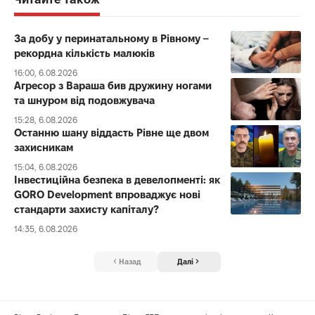
За добу у перинатальному в Рівному –
рекордна кількість малюків
16:00, 6.08.2026
Агресор з Вараша бив дружину ногами
та шнуром від подовжувача
15:28, 6.08.2026
Останню шану віддасть Рівне ще двом
захисникам
15:04, 6.08.2026
Інвестиційна безпека в девелопменті: як
GORO Development впроваджує нові
стандарти захисту капіталу?
14:35, 6.08.2026
Назад
Далі