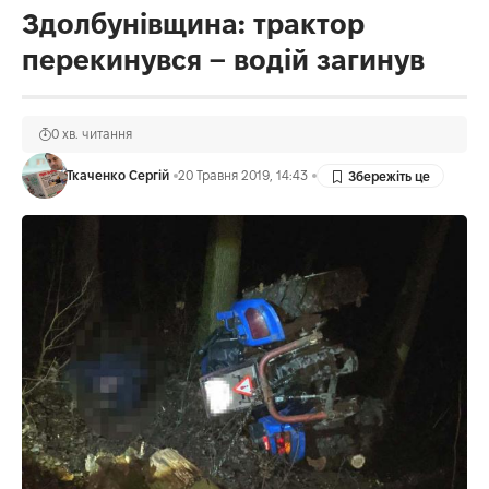
Здолбунівщина: трактор
перекинувся – водій загинув
0 хв. читання
Ткаченко Сергій
20 Травня 2019, 14:43