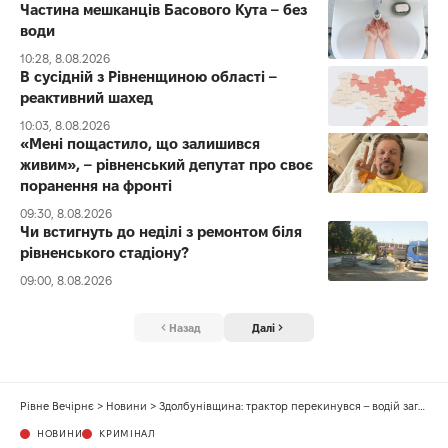
Частина мешканців Басового Кута – без
води
10:28, 8.08.2026
В сусідній з Рівненщиною області –
реактивний шахед
10:03, 8.08.2026
«Мені пощастило, що залишився
живим», – рівненський депутат про своє
поранення на фронті
09:30, 8.08.2026
Чи встигнуть до неділі з ремонтом біля
рівненського стадіону?
09:00, 8.08.2026
Назад
Далі
Рівне Вечірнє
>
Новини
>
Здолбунівщина: трактор перекинувся – водій загинув
НОВИНИ
КРИМІНАЛ