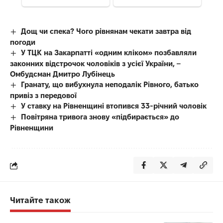
Дощ чи спека? Чого рівнянам чекати завтра від
погоди
У ТЦК на Закарпатті «одним кліком» позбавляли
законних відстрочок чоловіків з усієї України, –
Омбудсман Дмитро Лубінець
Гранату, що вибухнула неподалік Рівного, батько
привіз з передової
У ставку на Рівненщині втопився 33-річний чоловік
Повітряна тривога знову «підбирається» до
Рівненщини
Читайте також