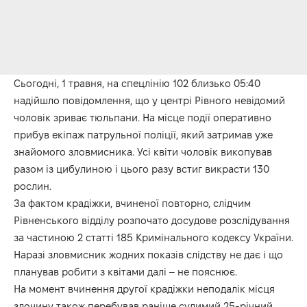
Сьогодні, 1 травня, на спецлінію 102 близько 05:40
надійшло повідомлення, що у центрі Рівного невідомий
чоловік зриває тюльпани. На місце події оперативно
прибув екіпаж патрульної поліції, який затримав уже
знайомого зловмисника. Усі квіти чоловік викопував
разом із цибулиною і цього разу встиг викрасти 130
рослин.
За фактом крадіжки, вчиненої повторно, слідчим
Рівненського відділу розпочато досудове розслідування
за частиною 2 статті 185 Кримінального кодексу України.
Наразі зловмисник жодних показів слідству не дає і що
планував робити з квітами далі – не пояснює.
На момент вчинення другої крадіжки неподалік місця
злочину також перебував раніше судимий 25-річний