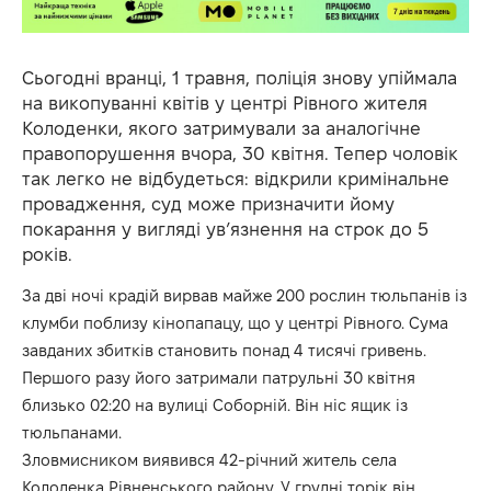
Сьогодні вранці, 1 травня, поліція знову упіймала
на викопуванні квітів у центрі Рівного жителя
Колоденки, якого затримували за аналогічне
правопорушення вчора, 30 квітня. Тепер чоловік
так легко не відбудеться: відкрили кримінальне
провадження, суд може призначити йому
покарання у вигляді ув’язнення на строк до 5
років.
За дві ночі крадій вирвав майже 200 рослин тюльпанів із
клумби поблизу кінопапацу, що у центрі Рівного. Сума
завданих збитків становить понад 4 тисячі гривень.
Першого разу його затримали патрульні 30 квітня
близько 02:20 на вулиці Соборній. Він ніс ящик із
тюльпанами.
Зловмисником виявився 42-річний житель села
Колоденка Рівненського району. У грудні торік він