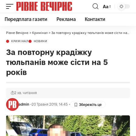
Аа
Передплата газети
Реклама
Контакти
Рівне Вечірнє
>
Кримінал
>
За повторну крадіжку тюльпанів може сісти на 5 років
КРИМІНАЛ
НОВИНИ
За повторну крадіжку
тюльпанів може сісти на 5
років
2 хв. читання
admin
20 Травня 2019, 14:45