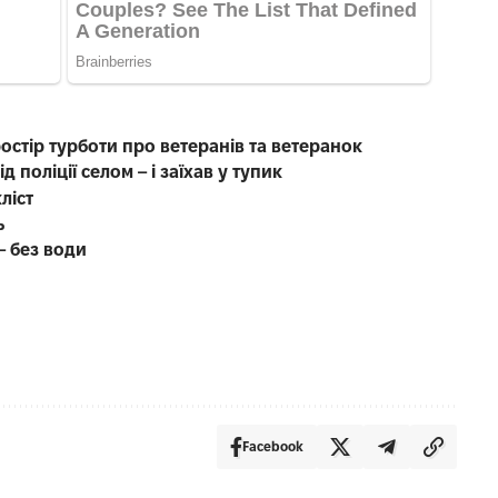
остір турботи про ветеранів та ветеранок
д поліції селом – і заїхав у тупик
ліст
ь
– без води
Facebook