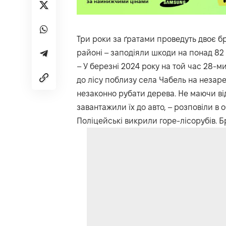
Три роки за ґратами проведуть двоє бр
районі – заподіяли шкоди на понад 82
– У березні 2024 року на той час 28-
до лісу поблизу села Чабель на незар
незаконно рубати дерева. Не маючи від
завантажили їх до авто, – розповіли в о
Поліцейські викрили горе-лісорубів. Б