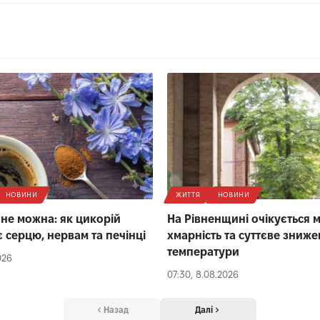
НОВИНИ
ЖИТТЯ
НОВИНИ
 не можна: як цикорій
На Рівненщині очікується 
 серцю, нервам та печінці
хмарність та суттєве зниж
температури
026
07:30, 8.08.2026
Назад
Далі