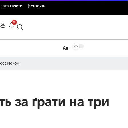
лата газети
Контакти
9
Аа
Несенюком
ть за ґрати на три