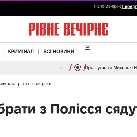
Рівне Вечірнє
Передп
КРИМІНАЛ
ВСІ НОВИНИ
Про футбол з Миколою 
ядуть за ґрати на три роки
брати з Полісся сяду