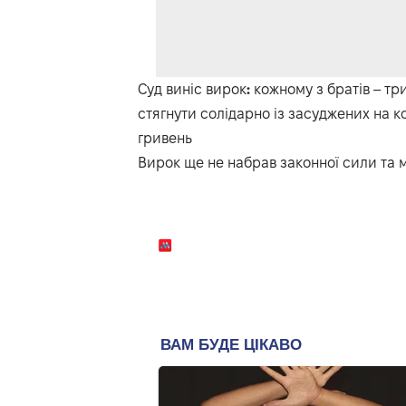
Суд виніс вирок
:
кожному з братів – тр
стягнути солідарно із засуджених на к
гривень
Вирок ще не набрав законної сили та 