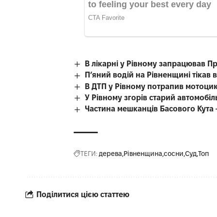
В лікарні у Рівному запрацював Пр
П’яний водій на Рівненщині тікав ві
В ДТП у Рівному потрапив мотоцик
У Рівному згорів старий автомобіл
Частина мешканців Басового Кута 
ТЕГИ:
дерева
Рівненщина
сосни
Суд
Топ
Поділитися цією статтею