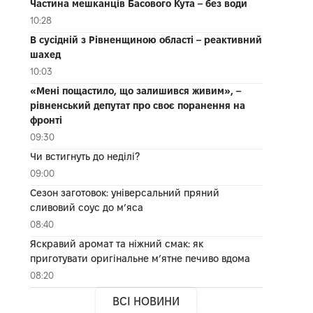
Частина мешканців Басового Кута – без води
10:28
В сусідній з Рівненщиною області – реактивний
шахед
10:03
«Мені пощастило, що залишився живим», –
рівненський депутат про своє поранення на
фронті
09:30
Чи встигнуть до неділі?
09:00
Сезон заготовок: універсальний пряний
сливовий соус до мʼяса
08:40
Яскравий аромат та ніжний смак: як
приготувати оригінальне м’ятне печиво вдома
08:20
ВСІ НОВИНИ