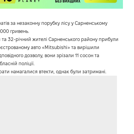
атів за незаконну порубку лісу у Сарненському
 000 гривень.
ми та 32-річний жителі Сарненського району прибули
еєстрованому авто «Mitsubishi» та вирішили
повідного дозволу, вони зрізали 11 сосон та
бласній поліції.
рати намагалися втекти, однак були затримані.