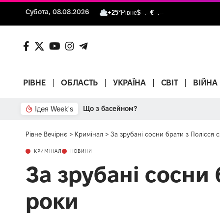
Субота, 08.08.2026
+25°
Рівне
$
--.--
€
--.--
РІВНЕ
ОБЛАСТЬ
УКРАЇНА
СВІТ
ВІЙНА
Ідея Week's
Від паркану до картонки
Рівне Вечірнє
>
Кримінал
>
За зрубані сосни брати з Полісся с
КРИМІНАЛ
НОВИНИ
За зрубані сосни 
роки