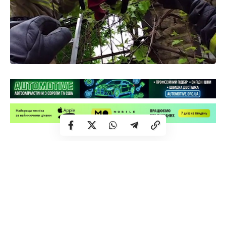
Зранку мешканці Рівного почули жалібне нявкання на
вулиці Степана Бандери.
Джерелом звуку виявився кіт, який застряг на
металевому паркані, повідомляє ДСНС.
Налякана тварина не могла самостійно вибратися з
пастки. Гострий метал, ймовірно, травмував пухнастого,
тож він потребував негайної допомоги.