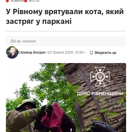
НОВИНИ
МІСТО
У Рівному врятували кота, який
застряг у паркані
0 хв. читання
Слонець Богдан
20 Травня 2026, 15:50