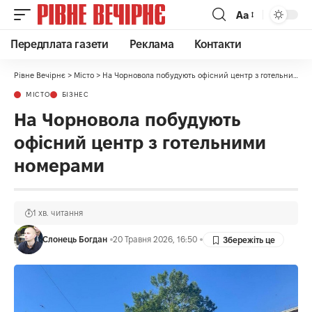
Аа
Передплата газети
Реклама
Контакти
Рівне Вечірнє
>
Місто
>
На Чорновола побудують офісний центр з готельними номерами
МІСТО
БІЗНЕС
На Чорновола побудують
офісний центр з готельними
номерами
1 хв. читання
Слонець Богдан
20 Травня 2026, 16:50