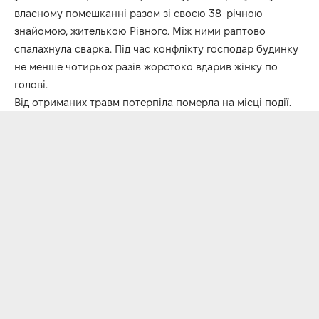
власному помешканні разом зі своєю 38-річною
знайомою, жителькою Рівного. Між ними раптово
спалахнула сварка. Під час конфлікту господар будинку
не менше чотирьох разів жорстоко вдарив жінку по
голові.
Від отриманих травм потерпіла померла на місці події.