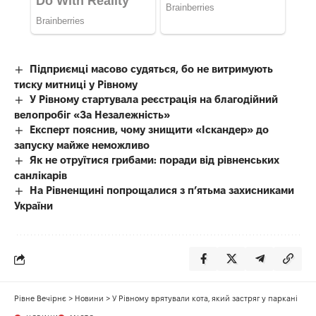
Підприємці масово судяться, бо не витримують
тиску митниці у Рівному
У Рівному стартувала реєстрація на благодійний
велопробіг «За Незалежність»
Експерт пояснив, чому знищити «Іскандер» до
запуску майже неможливо
Як не отруїтися грибами: поради від рівненських
санлікарів
На Рівненщині попрощалися з п’ятьма захисниками
України
Рівне Вечірнє
>
Новини
>
У Рівному врятували кота, який застряг у паркані