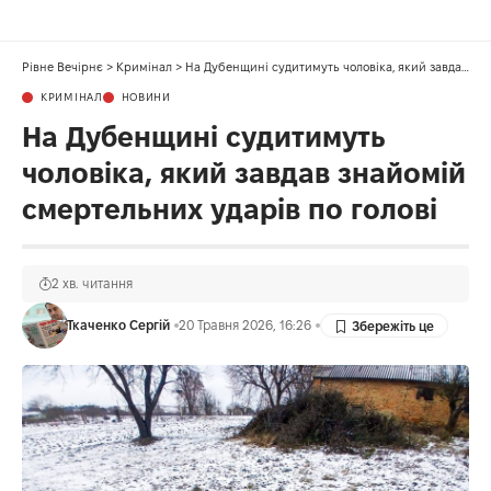
Рівне Вечірнє
>
Кримінал
>
На Дубенщині судитимуть чоловіка, який завдав знайомій смертельних ударів по голові
КРИМІНАЛ
НОВИНИ
На Дубенщині судитимуть
чоловіка, який завдав знайомій
смертельних ударів по голові
2 хв. читання
Ткаченко Сергій
20 Травня 2026, 16:26