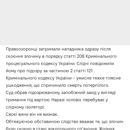
Правоохоронці затримали нападника одразу після
скоєння злочину в порядку статті 208 Кримінального
процесуального кодексу України. Слідчі повідомили
йому про підозру за частиною 2 статті 121
Кримінального кодексу України – умисне тяжке тілесне
ушкодження, що спричинило смерть потерпілого.
Суд обрав підозрюваному запобіжний захід у вигляді
тримання під вартою. Наразі чоловік перебуває у
слідчому ізоляторі.
Своєї вини він не визнає.
Обтяжуючою обставиною слідство вважає те, що злочин
було скоєно в стані алкогольного сп’яніння. Жодних