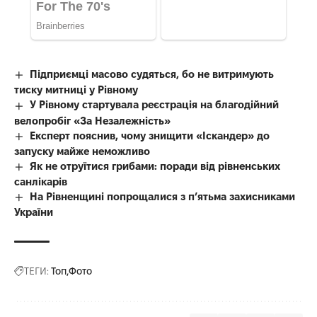
Підприємці масово судяться, бо не витримують
тиску митниці у Рівному
У Рівному стартувала реєстрація на благодійний
велопробіг «За Незалежність»
Експерт пояснив, чому знищити «Іскандер» до
запуску майже неможливо
Як не отруїтися грибами: поради від рівненських
санлікарів
На Рівненщині попрощалися з п’ятьма захисниками
України
ТЕГИ:
Топ
Фото