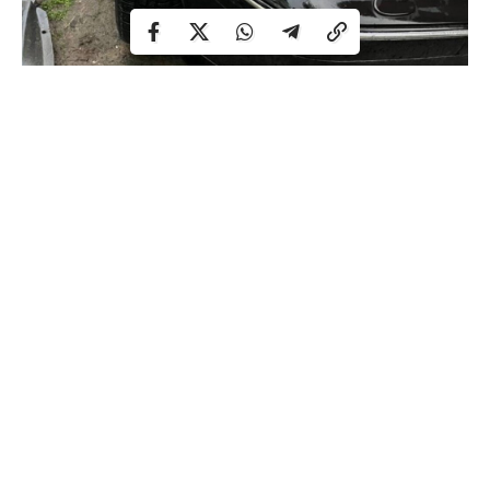
– Під час оформлення адмінматеріалів до
патрульних підійшов очевидець, який повідомив,
що після вчинення ДТП за кермо пересів 28-
річний чоловік та переставив автомобіль. У нього
поліцейські також виявили ознаки спʼяніння.
Огляд на стан алкогольного сп’яніння показав
позитивний результат — 2,58 проміле. На
громадянина поліцейські склали протокол за
керування у стані спʼяніння та винесли постанову
за керування транспортним засобом особою, яка
не має права керування, – повідомили у
патрульній поліції Рівненщини.