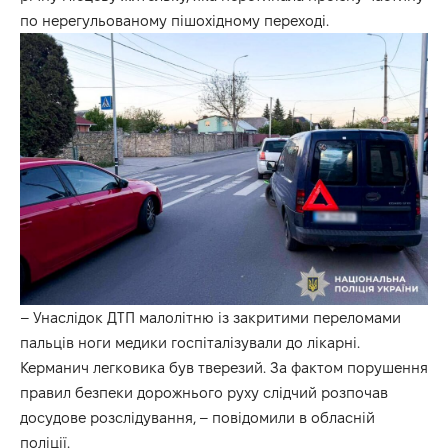
по нерегульованому пішохідному переході.
– Унаслідок ДТП малолітню із закритими переломами
пальців ноги медики госпіталізували до лікарні.
Керманич легковика був тверезий. За фактом порушення
правил безпеки дорожнього руху слідчий розпочав
досудове розслідування, – повідомили в обласній
поліції.