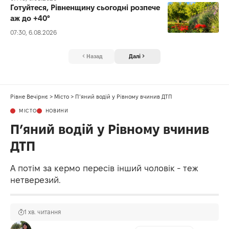
Готуйтеся, Рівненщину сьогодні розпече
аж до +40°
07:30, 6.08.2026
Назад
Далі
Рівне Вечірнє
>
Місто
>
П’яний водій у Рівному вчинив ДТП
МІСТО
НОВИНИ
П’яний водій у Рівному вчинив
ДТП
А потім за кермо пересів інший чоловік - теж
нетверезий.
1 хв. читання