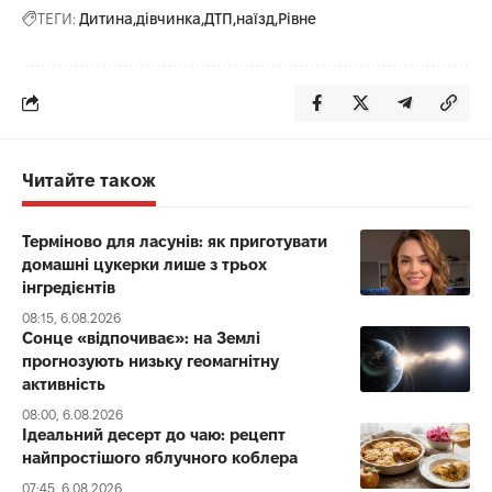
ТЕГИ:
Дитина
дівчинка
ДТП
наїзд
Рівне
Читайте також
Терміново для ласунів: як приготувати
домашні цукерки лише з трьох
інгредієнтів
08:15, 6.08.2026
Сонце «відпочиває»: на Землі
прогнозують низьку геомагнітну
активність
08:00, 6.08.2026
Ідеальний десерт до чаю: рецепт
найпростішого яблучного коблера
07:45, 6.08.2026