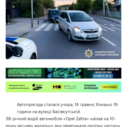
Автопригода сталася учора, 14 травня, близько 19
години на вулиці Басівкутській.
38-річний водій автомобіля «Opel Zafira» наїхав на 10-
річну місцеву жительку, яка перетинала проїзну частину