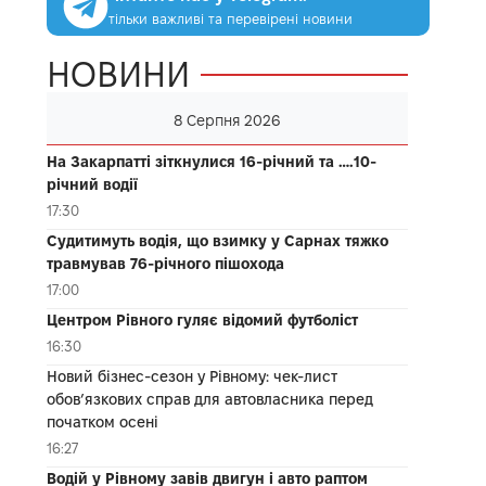
тільки важливі та перевірені новини
НОВИНИ
8 Серпня 2026
На Закарпатті зіткнулися 16-річний та ….10-
річний водії
17:30
Судитимуть водія, що взимку у Сарнах тяжко
травмував 76-річного пішохода
17:00
Центром Рівного гуляє відомий футболіст
16:30
Новий бізнес-сезон у Рівному: чек-лист
обов’язкових справ для автовласника перед
початком осені
16:27
Водій у Рівному завів двигун і авто раптом