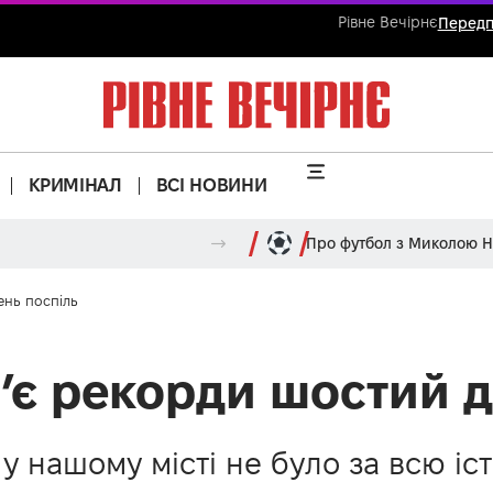
Рівне Вечірнє
Передп
КРИМІНАЛ
ВСІ НОВИНИ
Про футбол з Миколою 
ень поспіль
б’є рекорди шостий д
 у нашому місті не було за всю і