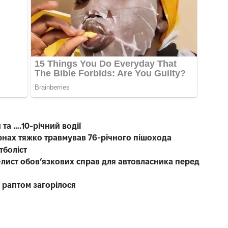
 та ….10-річний водії
рнах тяжко травмував 76-річного пішохода
тболіст
к-лист обов’язкових справ для автовласника перед
о раптом загорілося