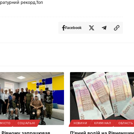
ратурний рекорд
Топ
Facebook
МІСТО
СОЦІАЛЬНІ
НОВИНИ
КРИМІНАЛ
ОБЛАСТЬ
 у Рівному запрацював
П’яний водій на Рівненщині