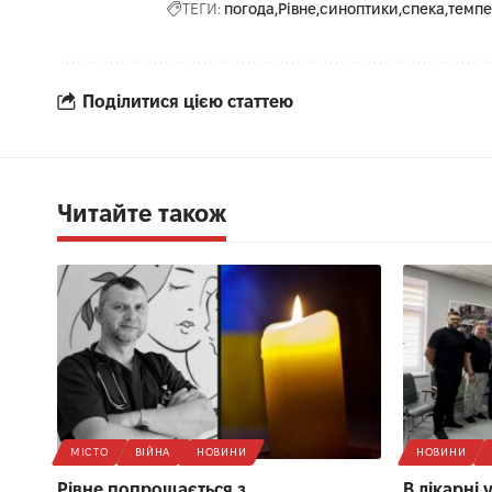
ТЕГИ:
погода
Рівне
синоптики
спека
темпе
Поділитися цією статтею
Читайте також
МІСТО
ВІЙНА
НОВИНИ
НОВИНИ
Рівне попрощається з
В лікарні