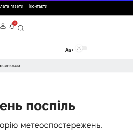
лата газети
Контакти
9
Аа
Несенюком
ень поспіль
сторію метеоспостережень.