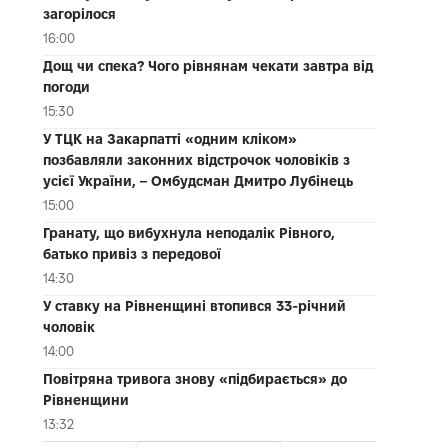
загорілося
16:00
Дощ чи спека? Чого рівнянам чекати завтра від
погоди
15:30
У ТЦК на Закарпатті «одним кліком»
позбавляли законних відстрочок чоловіків з
усієї України, – Омбудсман Дмитро Лубінець
15:00
Гранату, що вибухнула неподалік Рівного,
батько привіз з передової
14:30
У ставку на Рівненщині втопився 33-річний
чоловік
14:00
Повітряна тривога знову «підбирається» до
Рівненщини
13:32