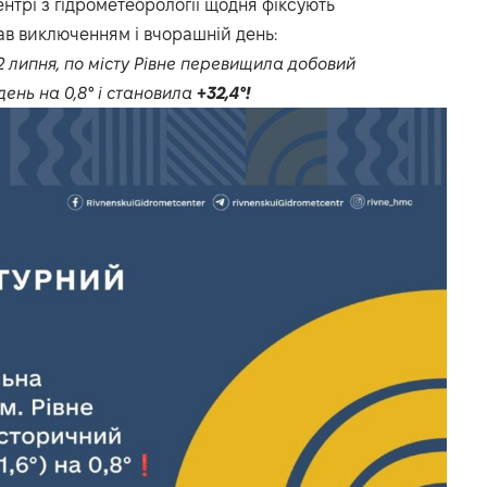
нтрі з гідрометеорології щодня фіксують
ав виключенням і вчорашній день:
 липня, по місту Рівне перевищила добовий
день на 0,8° і становила
+32,4°!