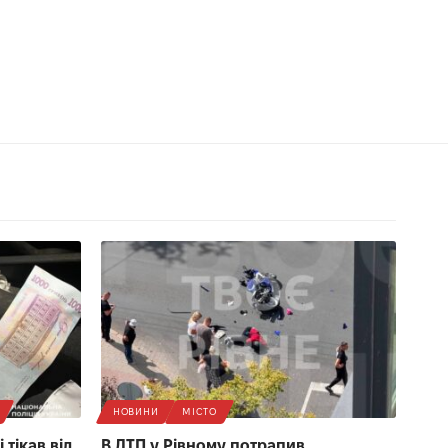
НОВИНИ
МІСТО
 тікав від
В ДТП у Рівному потрапив