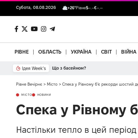
Субота, 08.08.2026
+26°
Рівне
$
--.--
€
--.--
РІВНЕ
ОБЛАСТЬ
УКРАЇНА
СВІТ
ВІЙНА
Ідея Week's
Від паркану до картонки
Рівне Вечірнє
>
Місто
>
Спека у Рівному б’є рекорди шостий д
МІСТО
НОВИНИ
Спека у Рівному 
Настільки тепло в цей період