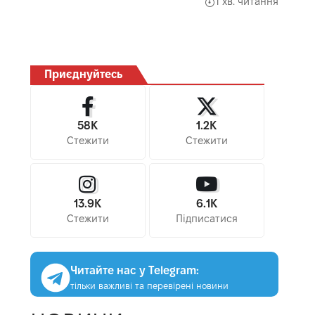
1 хв. читання
Приєднуйтесь
58K
1.2K
Стежити
Стежити
13.9K
6.1K
Стежити
Підписатися
Читайте нас у Telegram:
тільки важливі та перевірені новини