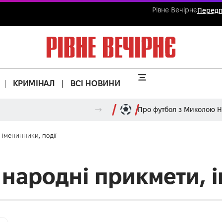
Рівне Вечірнє
Передп
КРИМІНАЛ
ВСІ НОВИНИ
Про футбол з Миколою 
 іменинники, події
, народні прикмети, 