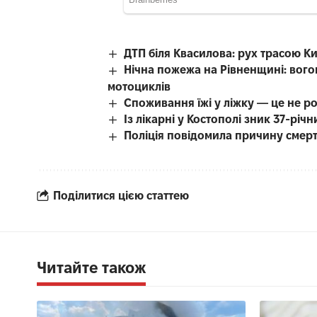
ДТП біля Квасилова: рух трасою К
Нічна пожежа на Рівненщині: вого
мотоциклів
Споживання їжі у ліжку — це не р
Із лікарні у Костополі зник 37-рі
Поліція повідомила причину смерті
Поділитися цією статтею
Читайте також