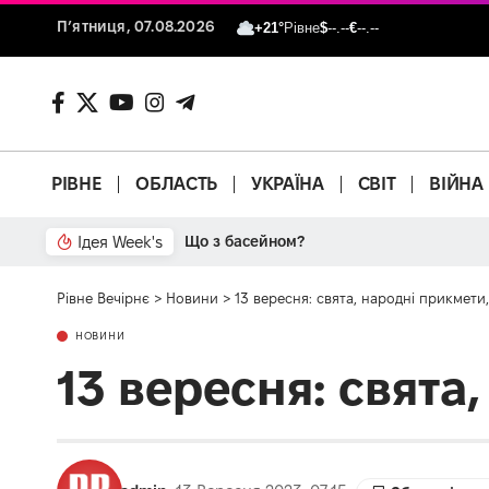
П’ятниця, 07.08.2026
+21°
Рівне
$
--.--
€
--.--
РІВНЕ
ОБЛАСТЬ
УКРАЇНА
СВІТ
ВІЙНА
Ідея Week's
Від паркану до картонки
Рівне Вечірнє
>
Новини
>
13 вересня: свята, народні прикмети,
НОВИНИ
13 вересня: свята