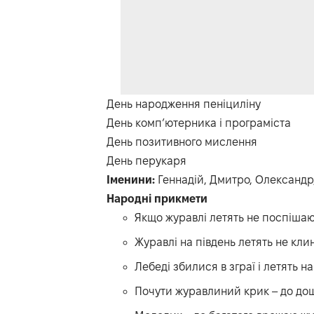
День народження пеніциліну
День комп
’
ютерника і програміста
День позитивного мислення
День перукаря
Іменини:
Геннадій, Дмитро, Олександр
Народні прикмети
Якщо журавлі летять не поспішаю
Журавлі на південь летять не кли
Лебеді збилися в зграї і летять на
Почути журавлиний крик – до дощ