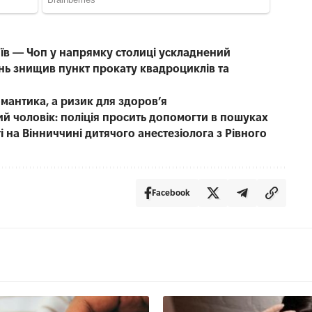
иїв — Чоп у напрямку столиці ускладнений
нь знищив пункт прокату квадроциклів та
омантика, а ризик для здоров’я
чний чоловік: поліція просить допомогти в пошуках
 на Вінниччині дитячого анестезіолога з Рівного
Facebook