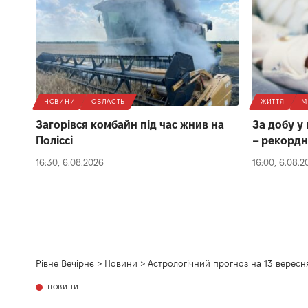
НОВИНИ
ОБЛАСТЬ
ЖИТТЯ
М
Загорівся комбайн під час жнив на
За добу у
Поліссі
– рекордн
16:30, 6.08.2026
16:00, 6.08.2
Рівне Вечірнє
>
Новини
>
Астрологічний прогноз на 13 вересн
НОВИНИ