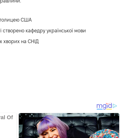
уравлини.
столицею США
і створено кафедру української мови
х хворих на СНІД