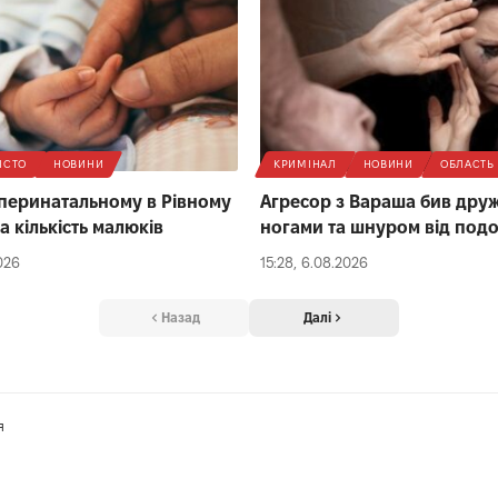
ІСТО
НОВИНИ
КРИМІНАЛ
НОВИНИ
ОБЛАСТЬ
 перинатальному в Рівному
Агресор з Вараша бив дру
а кількість малюків
ногами та шнуром від под
026
15:28, 6.08.2026
Назад
Далі
я