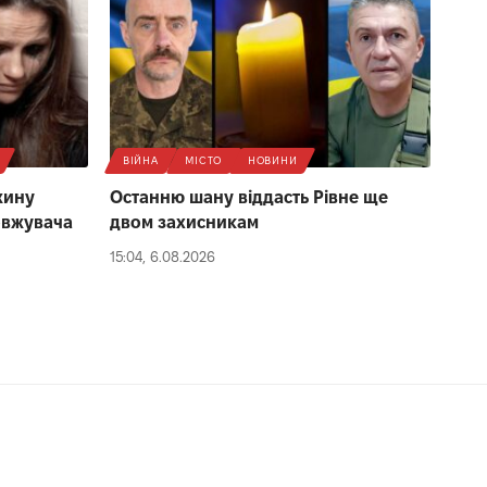
ВІЙНА
МІСТО
НОВИНИ
жину
Останню шану віддасть Рівне ще
овжувача
двом захисникам
15:04, 6.08.2026