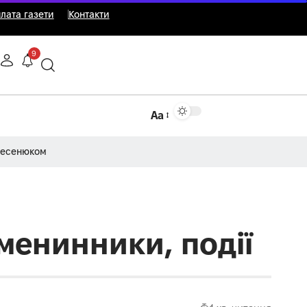
лата газети
Контакти
9
Аа
Несенюком
іменинники, події