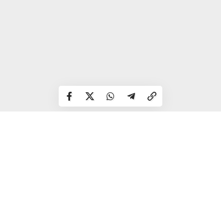
Телець
Мрійливість завадить плідно працювати, тому
налаштовуйтесь на результат, дійте активно.
Слухайте
свій внутрішній голос.
Близнюки
Яскравий, емоційно насичений день чекає на вас
сьогодні.
Приділіть увагу насущним справам; сьогодні
корисніше зайнятися завершенням вже розпочатих