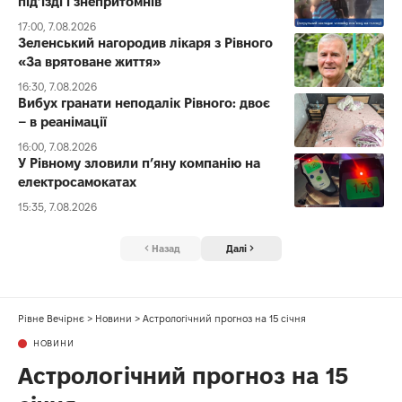
під’їзді і знепритомнів
17:00, 7.08.2026
Зеленський нагородив лікаря з Рівного
«За врятоване життя»
16:30, 7.08.2026
Вибух гранати неподалік Рівного: двоє
– в реанімації
16:00, 7.08.2026
У Рівному зловили п’яну компанію на
електросамокатах
15:35, 7.08.2026
Назад
Далі
Рівне Вечірнє
>
Новини
>
Астрологічний прогноз на 15 січня
НОВИНИ
Астрологічний прогноз на 15