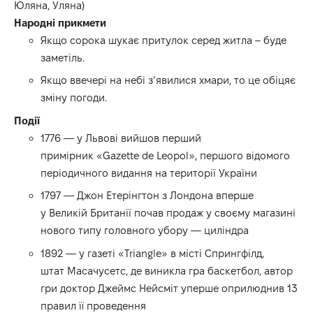
Юляна, Уляна)
Народні прикмети
Якщо сорока шукає притулок серед житла – буде
заметіль.
Якщо ввечері на небі з’явилися хмари, то це обіцяє
зміну погоди.
Події
1776 — у Львові вийшов перший
примірник «Gazette de Leopol», першого відомого
періодичного видання на території України
1797 — Джон Етерінгтон з Лондона вперше
у Великій Британії почав продаж у своєму магазині
нового типу головного убору — циліндра
1892 — у газеті «Triangle» в місті Спрингфілд,
штат Масачусетс, де виникла гра баскетбол, автор
гри доктор Джеймс Нейсміт уперше оприлюднив 13
правил її проведення