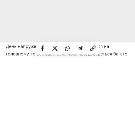
День напружений, але якщо ви зосередитеся на
головному, то
все вдасться
.
Можливо, доведеться багато
часу витратити на виправлення чужих помилок.
Телець
Сьогодні важливо не поспішати та приймати виважені
рішення.
Будьте м’якшими
та ніжнішими
у
стосунках
з
коханою людиною.
Близнюки
День складний, з підвищеним емоційним тлом.
Багато
планів доведеться коригувати
.
Постарайтеся не
нервувати, спокійніше сприймайте те, що відбувається.
Рак