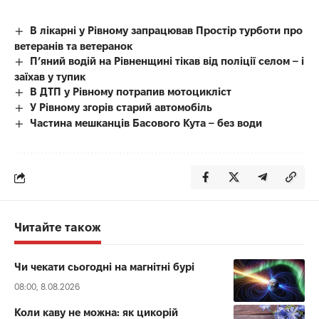
В лікарні у Рівному запрацював Простір турботи про
ветеранів та ветеранок
П’яний водій на Рівненщині тікав від поліції селом – і
заїхав у тупик
В ДТП у Рівному потрапив мотоцикліст
У Рівному згорів старий автомобіль
Частина мешканців Басового Кута – без води
Читайте також
Чи чекати сьогодні на магнітні бурі
08:00, 8.08.2026
Коли каву не можна: як цикорій