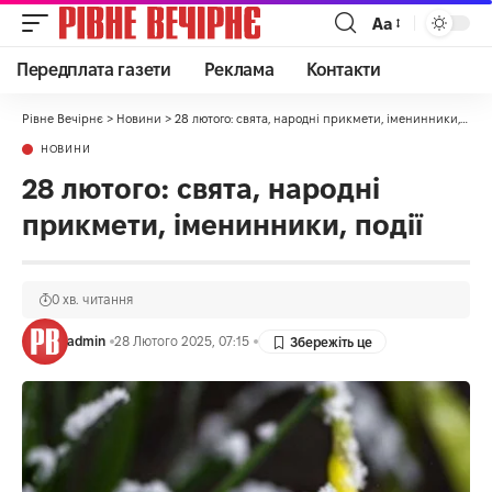
Аа
Передплата газети
Реклама
Контакти
Рівне Вечірнє
>
Новини
>
28 лютого: свята, народні прикмети, іменинники, події
НОВИНИ
28 лютого: свята, народні
прикмети, іменинники, події
0 хв. читання
admin
28 Лютого 2025, 07:15