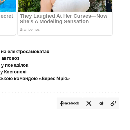
ю на електросамокатах
 автовоз
 у понеділок
 у Костополі
енською командою «Верес Мрія»
Facebook