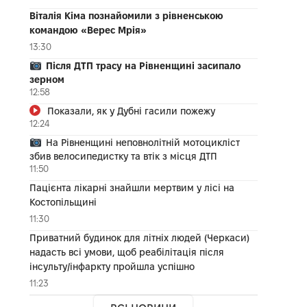
Віталія Кіма познайомили з рівненською
командою «Верес Мрія»
13:30
Після ДТП трасу на Рівненщині засипало
зерном
12:58
Показали, як у Дубні гасили пожежу
12:24
На Рівненщині неповнолітній мотоцикліст
збив велосипедистку та втік з місця ДТП
11:50
Пацієнта лікарні знайшли мертвим у лісі на
Костопільщині
11:30
Приватний будинок для літніх людей (Черкаси)
надасть всі умови, щоб реабілітація після
інсульту/інфаркту пройшла успішно
11:23