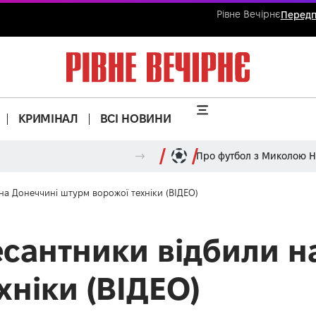
Рівне Вечірнє
Передп
КРИМІНАЛ
ВСІ НОВИНИ
Про футбол з Миколою 
 на Донеччині штурм ворожої техніки (ВІДЕО)
десантники відбили н
хніки (ВІДЕО)