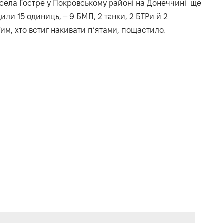
я села Гостре у Покровському районі на Донеччині ще
или 15 одиниць, – 9 БМП, 2 танки, 2 БТРи й 2
 Тим, хто встиг накивати п’ятами, пощастило.