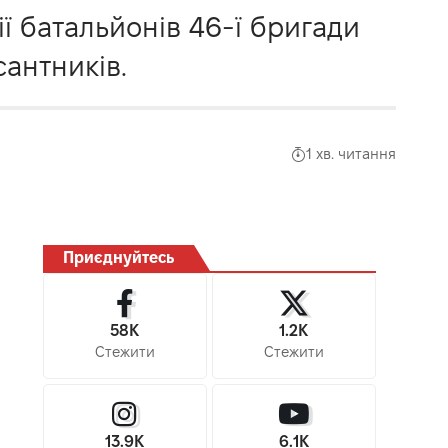
ії батальйонів 46-ї бригади
сантників.
1 хв. читання
Приєднуйтесь
58K
1.2K
Стежити
Стежити
13.9K
6.1K