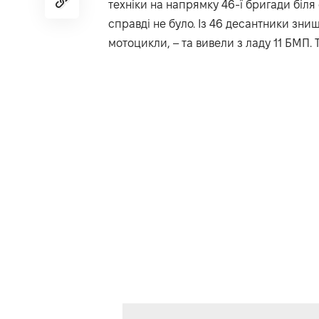
техніки на напрямку 46-ї бригади біл
справді не було. Із 46 десантники знищ
мотоцикли, – та вивели з ладу 11 БМП.