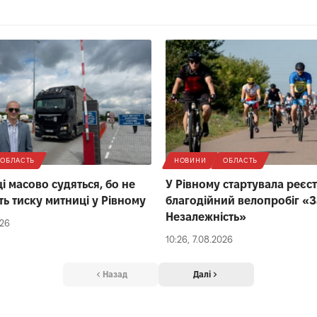
ОБЛАСТЬ
НОВИНИ
ОБЛАСТЬ
і масово судяться, бо не
У Рівному стартувала реєст
ь тиску митниці у Рівному
благодійний велопробіг «З
Незалежність»
026
10:26, 7.08.2026
Назад
Далі