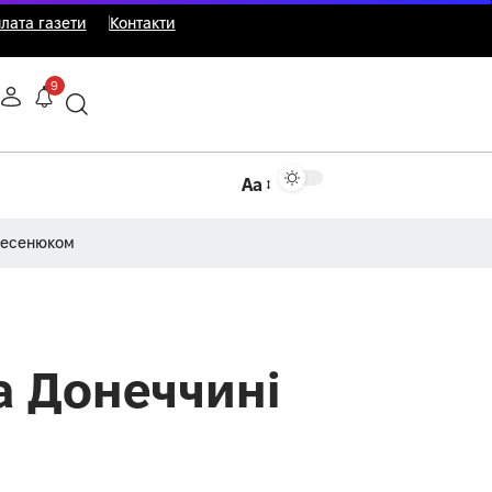
лата газети
Контакти
9
Аа
Несенюком
а Донеччині