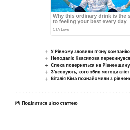
У Рівному зловили п’яну компані
Неподалік Квасилова перекинувся
Спека повернеться на Рівненщину
З’ясовують, кого збив мотоцикліст
Віталія Кіма познайомили з рівн
Поділитися цією статтею