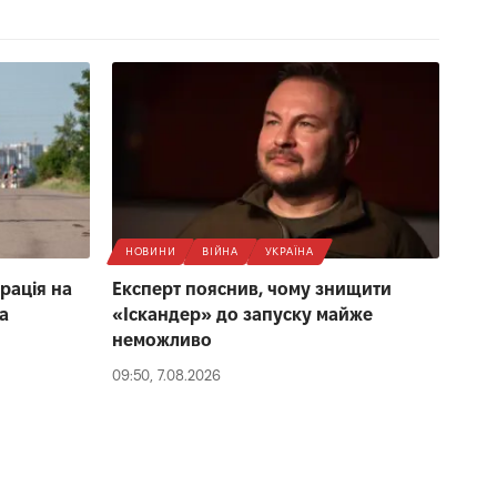
НОВИНИ
ВІЙНА
УКРАЇНА
рація на
Експерт пояснив, чому знищити
а
«Іскандер» до запуску майже
неможливо
09:50, 7.08.2026