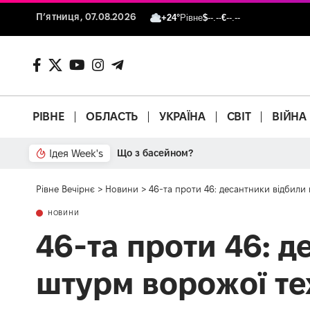
П’ятниця, 07.08.2026
+24°
Рівне
$
--.--
€
--.--
РІВНЕ
ОБЛАСТЬ
УКРАЇНА
СВІТ
ВІЙНА
Ідея Week's
Що з басейном?
Рівне Вечірнє
>
Новини
>
46-та проти 46: десантники відбили
НОВИНИ
46-та проти 46: 
штурм ворожої те