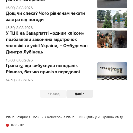
16:00, 8.08.2026
Дощ чи спека? Чого рівнянам чекати
завтра від погоди
15:30, 8.08.2026
У ТЦК на Закарпатті «одним кліком»
позбавляли законних відстрочок
чоловіків з усієї України, – Омбудсман
Дмитро Лубінець
15:00, 8.08.2026
Гранату, що вибухнула неподалік
Рівного, батько привіз з передової
14:30, 8.08.2026
Назад
Далі
Рівне Вечірнє
>
Новини
>
Консерви з Рівненщини їдять у 20 країнах світу
НОВИНИ