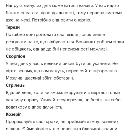
Напруга минулих днів може датися взнаки.
У вас надто
багато справ та відповідальності, тому нервова система
вже на межі.
Потрібно відновити енергію.
Терези
Потрібно контролювати свої емоції, спокійніше
реагувати на те, що відбувається.
Великих проблем зірки
не обіцяють, однак дрібні неприємності можливі.
Скорпіон
У цей день у вас є великий ризик бути ошуканими.
Не
вірте всьому, що вам кажуть, перевіряйте інформацію.
Можливі щасливі збіги обставин.
Стрілець
Вдалий день, коли ви зможете зрушити з мертвої точки
важливу справу.
Уникайте суперечок, не беріть на себе
додаткову відповідальність.
Козеріг
Прораховуйте свої кроки, не приймайте імпульсивних
рішень.
Є ймовірність, що поведінка близької людини