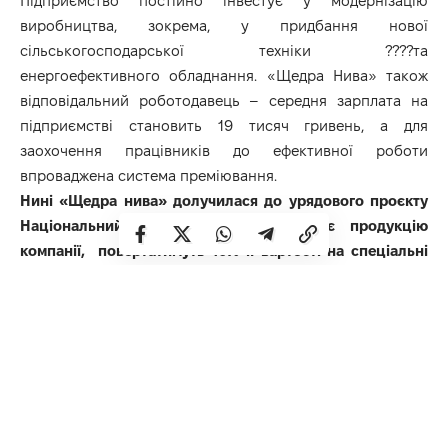
Підприємство постійно інвестує у модернізацію
виробництва, зокрема, у придбання нової
сільськогосподарської техніки ????та
енергоефективного обладнання. «Щедра Нива» також
відповідальний роботодавець – середня зарплата на
підприємстві становить 19 тисяч гривень, а для
заохочення працівників до ефективної роботи
впроваджена система преміювання.
Нині «Щедра нива» долучилася до урядового проєкту
Національний кешбек. Там, хто купує продукцію
компанії, повертатимуть 10% її вартості на спеціальні
банківські картки, повідомляє РівнеОВА..