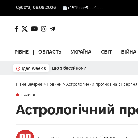
Субота, 08.08.2026
+15°
Рівне
$
--.--
€
--.--
РІВНЕ
ОБЛАСТЬ
УКРАЇНА
СВІТ
ВІЙНА
Ідея Week's
Від паркану до картонки
Рівне Вечірнє
>
Новини
>
Астрологічний прогноз на 31 серпня
НОВИНИ
Астрологічний пр