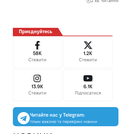
2 хв. читання
Приєднуйтесь
58K
1.2K
Стежити
Стежити
13.9K
6.1K
Стежити
Підписатися
Читайте нас у Telegram:
тільки важливі та перевірені новини