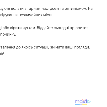
ндують долати з гарним настроєм та оптимізмом.
Н
а
двідування незвичайних місць.
 або вірити чуткам.
Віддайте
сьогодні
пріоритет
дпочинку
.
тавлення до якоїсь ситуації, змінити ваші погляди.
ій.