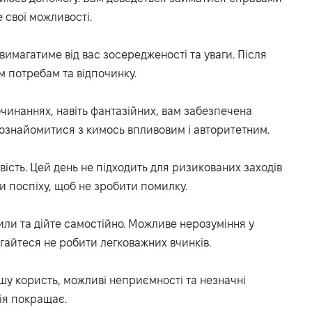
е
свої можливості.
вимагатиме від вас зосередженості та уваги.
Після
їм потребам та відпочинку.
очинаннях
, навіть фантазійних,
вам забезпечена
ознайомитися з кимось впливовим і авторитетним.
ість.
Цей день не підходить для ризикованих заходів
и поспіху, щоб не зробити помилку.
или та дійте самостійно.
Можливе нерозуміння у
гайтеся не робити легковажних вчинків.
шу користь, можливі неприємності та не
значні
ія покращає.