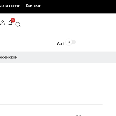
лата газети
Контакти
9
Аа
Несенюком