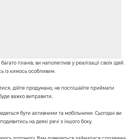
багато планів,
в
и наполегливі у реалізації своїх ідей.
ь із кимось особливим.
тися, дійте продумано, не поспішайте приймати
 буде важко виправити.
.
едеться бути активними та мобільними.
Сьогодні ви
е подивитись
на
деякі речі з іншого боку.
чиюсь допомогу.
Вам доведеться займатися справами