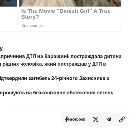
СУ
е спричинив ДТП на Варащині: постраждала дитина
 рідних чоловіка, який постраждав у ДТП в
 підтвердили загибель 24-річного Захисника з
запрошують на безкоштовне обстеження легень
Facebook