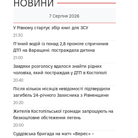
НОВИНИ
7 Серпня 2026
У Рівному стартує збір книг для ЗСУ
21:30
П’яний водій із понад 2,8 проміле спричинив
ДТП на Варащині: постраждала дитина
21:00
Завдяки розголосу вдалося знайти рідних
чоловіка, який постраждав у ДТП в Костополі
20:40
Після кількох місяців невідомості підтвердили
загибель 24-річного Захисника з Рівненщини
20:20
Жителів Костопільської громади запрошують на
безкоштовне обстеження легень
20:00
Суддівська бригада на матч «Верес» –