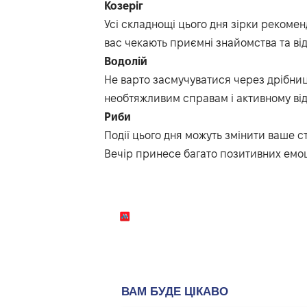
Козеріг
Усі складнощі цього дня зірки рекоме
вас чекають приємні знайомства та ві
Водолій
Не варто засмучуватися через дрібниці
необтяжливим справам і активному ві
Риби
Події цього дня можуть змінити
ваше
с
Вечір
принес
е
багато позитивних емоц