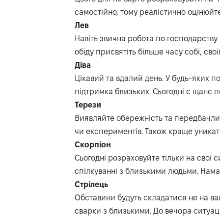
самостійно, тому
реалістично оцін
юйт
Лев
Навіть
звична
робота
по господарству
обіду присвятіть більше часу собі, сво
Діва
Ц
ікавий
та вдалий
день.
У будь-яких п
підтримка близьких
. Сьогодні є щанс п
Терези
Виявляйте обережність та передбачлив
чи експериментів.
Також краще уникат
Скорпіон
Сьогодні розраховуйте тільки на свої с
спілкуванні з близькими людьми.
Нама
Стрілець
Обставини будуть складатися не на ва
сварки з близькими.
До вечора ситуац