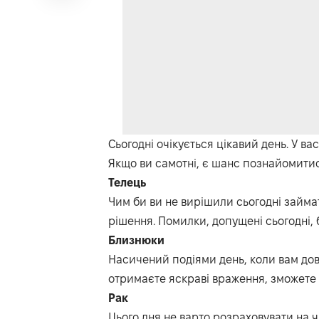
Сьогодні очікується цікавий день.
У
вас
Якщо ви самотні, є шанс познайомитис
Телець
Чим би ви не вирішили сьогодні займа
рішення.
Помилки, допущені
сьогодні
,
Близнюки
Насичений подіями день, коли вам дов
отримаєте яскраві враження, зможет
Рак
Цього дня не варто розраховувати на 