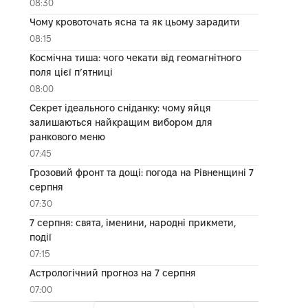
08:30
Чому кровоточать ясна та як цьому зарадити
08:15
Космічна тиша: чого чекати від геомагнітного
поля цієї п’ятниці
08:00
Секрет ідеального сніданку: чому яйця
залишаються найкращим вибором для
ранкового меню
07:45
Грозовий фронт та дощі: погода на Рівненщині 7
серпня
07:30
7 серпня: свята, іменини, народні прикмети,
події
07:15
Астрологічний прогноз на 7 серпня
07:00