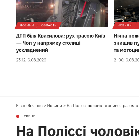
НОВИНИ
ОБЛАСТЬ
НОВИНИ
ДТП біля Квасилова: рух трасою Київ
Нічна пож
— Чоп у напрямку столиці
знищив пу
ускладнений
та мотоци
23:12, 6.08.2026
21:00, 6.08.2
Рівне Вечірнє
>
Новини
>
На Поліссі чоловік втопився разом 
НОВИНИ
На Поліссі чолові