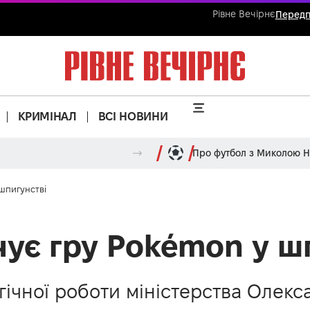
Рівне Вечірнє
Передп
КРИМІНАЛ
ВСІ НОВИНИ
Про футбол з Миколою 
шпигунстві
чує гру Pokémon у ш
ічної роботи міністерства Олекса