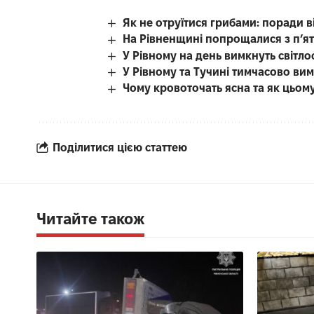
Як не отруїтися грибами: поради в
На Рівненщині попрощалися з п’я
У Рівному на день вимкнуть світл
У Рівному та Тучині тимчасово вим
Чому кровоточать ясна та як цьом
Поділитися цією статтею
Читайте також