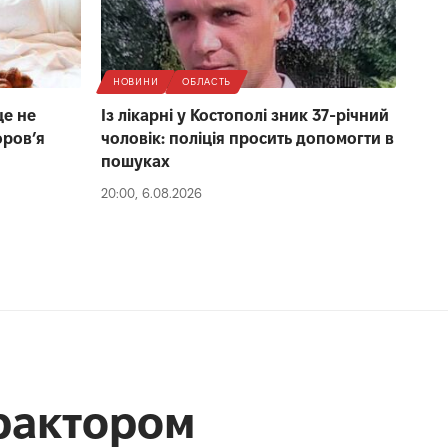
НОВИНИ
ОБЛАСТЬ
це не
Із лікарні у Костополі зник 37-річний
оров’я
чоловік: поліція просить допомогти в
пошуках
20:00, 6.08.2026
трактором