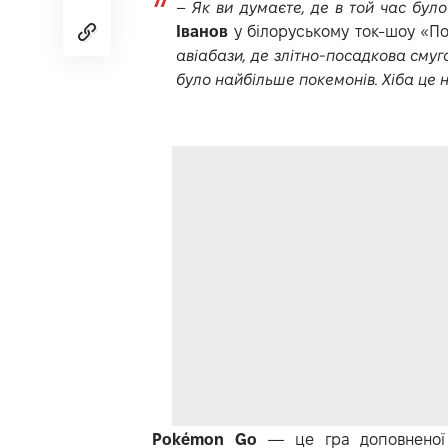
–
Як ви думаєте, де в той час було
Іванов
у білоруському ток-шоу «По
авіабази, де злітно-посадкова смуга
було найбільше покемонів. Хіба це н
Pokémon Go
— це гра доповненої 