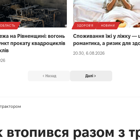
ОБЛАСТЬ
ЗДОРОВ'Я
НОВИНИ
ежа на Рівненщині: вогонь
Споживання їжі у ліжку — 
нкт прокату квадроциклів
романтика, а ризик для зд
клів
20:30, 6.08.2026
026
Назад
Далі
з трактором
к втопився разом з 