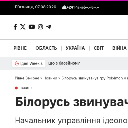
П’ятниця, 07.08.2026
+24°
Рівне
$
--.--
€
--.--
РІВНЕ
ОБЛАСТЬ
УКРАЇНА
СВІТ
ВІЙНА
Ідея Week's
Що з басейном?
Рівне Вечірнє
>
Новини
>
Білорусь звинувачує гру Pokémon у 
НОВИНИ
Білорусь звинува
Начальник управління ідеолог