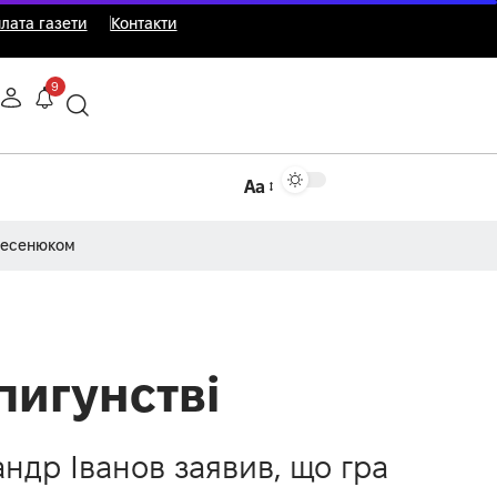
лата газети
Контакти
9
Аа
Несенюком
пигунстві
ндр Іванов заявив, що гра