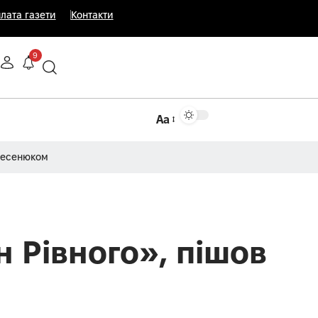
лата газети
Контакти
9
Аа
Несенюком
 Рівного», пішов