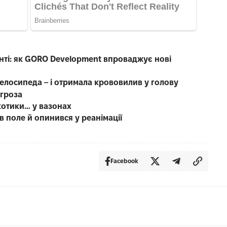
нті: як GORO Development впроваджує нові
велосипеда – і отримала крововилив у голову
 гроза
котики… у вазонах
в поле й опинився у реанімації
Facebook