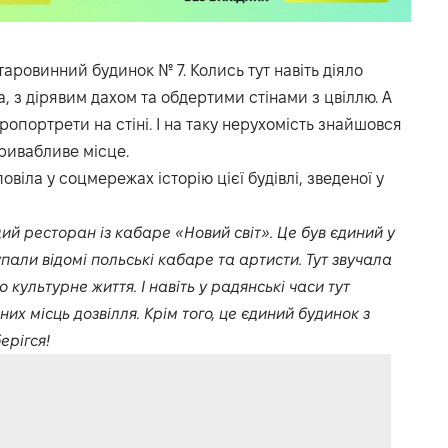
таровинний будинок № 7. Колись тут навіть діяло
, з дірявим дахом та обдертими стінами з цвіллю. А
опортрети на стіні. І на таку нерухомість знайшовся
привабливе місце.
повіла у соцмережах історію цієї будівлі, зведеної у
й ресторан із кабаре «Новий світ». Це був єдиний у
упали відомі польські кабаре та артисти. Тут звучала
культурне життя. І навіть у радянські часи тут
х місць дозвілля. Крім того, це єдиний будинок з
ерігся!