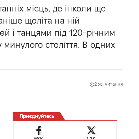
анніх місць, де інколи ще
аніше щоліта на ній
ей і танцями під 120-річним
у минулого століття. В одних
2 хв. читання
Приєднуйтесь
58K
1.2K