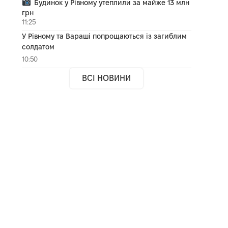
Будинок у Рівному утеплили за майже 13 млн
грн
11:25
У Рівному та Вараші попрощаються із загиблим
солдатом
10:50
ВСІ НОВИНИ