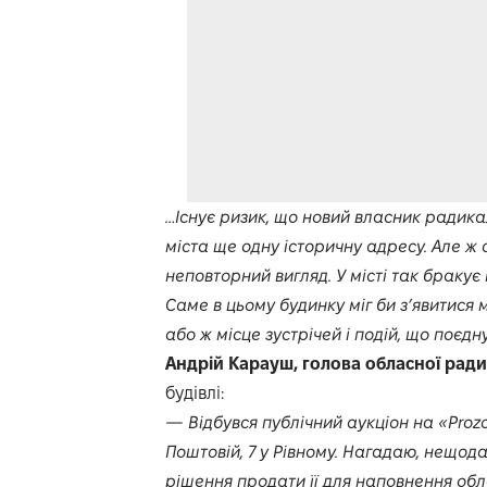
…Існує ризик, що новий власник радикал
міста ще одну історичну адресу. Але ж са
неповторний вигляд. У місті так бракує 
Саме в цьому будинку міг би з’явитися 
або ж місце зустрічей і подій, що поєдн
Андрій Карауш, голова обласної ради
будівлі:
— Відбувся публічний аукціон на «Prozo
Поштовій, 7 у Рівному. Нагадаю, нещод
рішення продати її для наповнення об