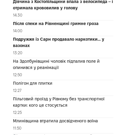
Дівчина з Костопільщини впала з велосипеда – і
отримала крововилив у голову
14:30
Після спеки на Рівненщині гримне гроза
14:00
Подружжя із Сарн продавало наркотики… у
вазонах
13:20
На Здолбунівщині чоловік підпалив поле й
опинився у реанімації
12:50
Полігон для плитки
12:27
Пільговий проїзд у Рівному без транспортної
картки: кого це стосується
12:25
Млинівщина втратила досвідченого воїна
11:50