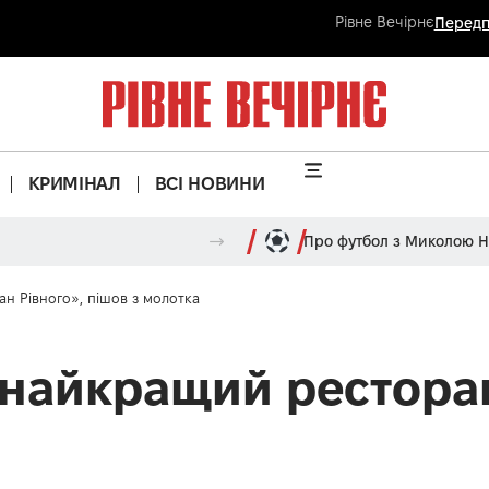
Рівне Вечірнє
Передп
КРИМІНАЛ
ВСІ НОВИНИ
Про футбол з Миколою 
н Рівного», пішов з молотка
«найкращий ресторан