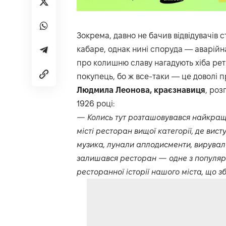
Зокрема, давно не бачив відвідувачів с
кабаре, однак нині споруда — аварійна
про колишню славу нагадують хіба ретр
покупець, бо ж все-таки — це доволі 
Людмила Леонова, краєзнавиця
, роз
1926 році:
— Колись тут розташовувався найкращи
місті ресторан вищої категорії, де вист
музика, лунали аплодисменти, вирувало 
залишався ресторан — одне з популярни
ресторанної історії нашого міста, що зб