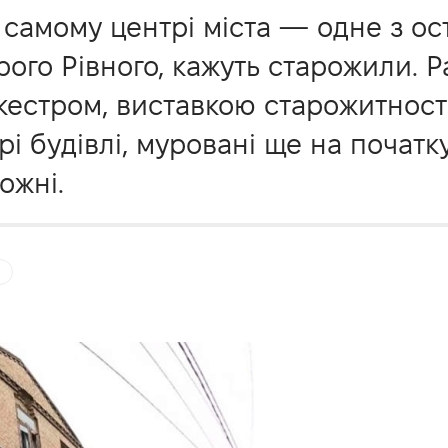
амому центрі міста — одне з ост
ого Рівного, кажуть старожили. Р
кестром, виставкою старожитност
і будівлі, муровані ще на початк
ожні.