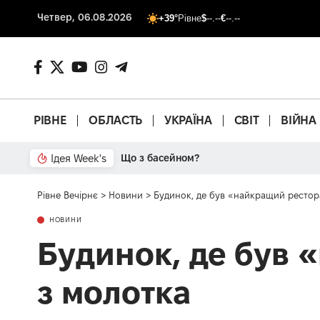
Четвер, 06.08.2026
+39°
Рівне
$
--.--
€
--.--
РІВНЕ
ОБЛАСТЬ
УКРАЇНА
СВІТ
ВІЙНА
Ідея Week's
Від паркану до картонки
Рівне Вечірнє
>
Новини
>
Будинок, де був «найкращий рестора
НОВИНИ
Будинок, де був 
з молотка