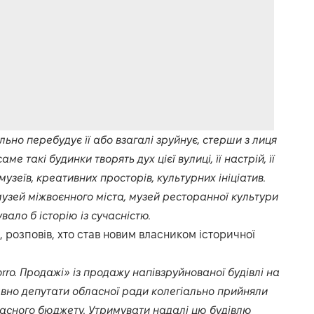
ьно перебудує її або взагалі зруйнує, стерши з лиця
ме такі будинки творять дух цієї вулиці, її настрій, її
музеїв, креативних просторів, культурних ініціатив.
музей міжвоєнного міста, музей ресторанної культури
увало б історію із сучасністю.
, розповів, хто став новим власником історичної
rro. Продажі» із продажу напівзруйнованої будівлі на
авно депутати обласної ради колегіально прийняли
ласного бюджету. Утримувати надалі цю будівлю