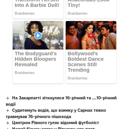
На Закарпатті зіткнулися 16-річний та ….10-річний
водії
Судитимуть водія, що взимку у Сарнах тяжко
травмував 76-річного пішохода
Центром Рівного гуляє відомий футболіст
Новий бізнес-сезон у Рівному: чек-лист