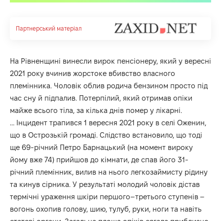
Партнерський матеріал
На Рівненщині винесли вирок пенсіонеру, який у вересні
2021 року вчинив жорстоке вбивство власного
племінника. Чоловік облив родича бензином просто під
час сну й підпалив. Потерпілий, який отримав опіки
майже всього тіла, за кілька днів помер у лікарні.
… Інцидент трапився 1 вересня 2021 року в селі Оженин,
що в Острозькій громаді. Слідство встановило, що тоді
ще 69-річний Петро Барнацький (на момент вироку
йому вже 74) прийшов до кімнати, де спав його 31-
річний племінник, вилив на нього легкозаймисту рідину
та кинув сірника. У результаті молодий чоловік дістав
термічні ураження шкіри першого–третього ступенів –
вогонь охопив голову, шию, тулуб, руки, ноги та навіть