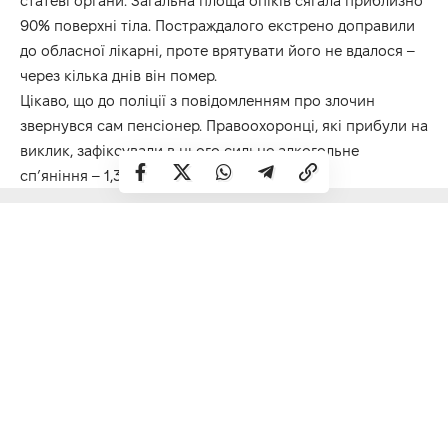
статеві органи. Загальна площа опіків сягала приблизно
90% поверхні тіла. Постраждалого екстрено доправили
до обласної лікарні, проте врятувати його не вдалося –
через кілька днів він помер.
Цікаво, що до поліції з повідомленням про злочин
звернувся сам пенсіонер. Правоохоронці, які прибули на
виклик, зафіксували в нього сильне алкогольне
сп’яніння – 1,36 проміле.