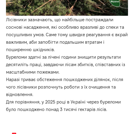
Лісівники зазначають, що найбільше постраждали
соснові насадження, які особливо вразливі до спеки та
посушливих умов. Саме тому швидке реагування є вкрай
важливим, аби запобігти подальшим втратам і
поширенню шкідників.
Буреломи здатні за лічені години знищити результати
десятиліть праці, завдаючи лісам збитків, співставних із
масштабними пожежами.
Наразі триває обстеження пошкоджених ділянок, після
чого лісівники розпочнуть роботи з їх очищення та
відновлення.
Для порівняння, у 2025 році в Україні через буреломи
було пошкоджено понад 3 тисячі гектарів лісів.