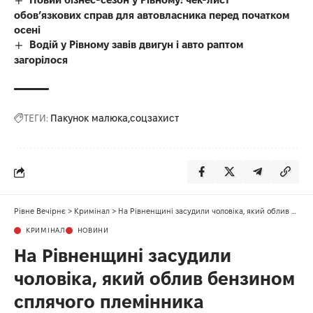
обов’язкових справ для автовласника перед початком
осені
Водій у Рівному завів двигун і авто раптом
загорілося
ТЕГИ:
Пакунок малюка
соцзахист
Рівне Вечірнє
>
Кримінал
>
На Рівненщині засудили чоловіка, який облив бензином сплячого племінника
КРИМІНАЛ
НОВИНИ
На Рівненщині засудили
чоловіка, який облив бензином
сплячого племінника