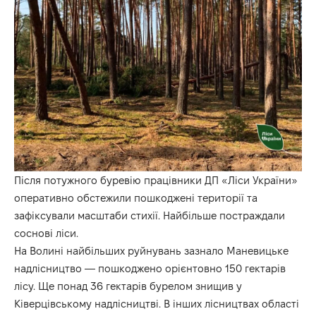
Після
потужного буревію працівники ДП «Ліси України»
оперативно обстежили пошкоджені території та
зафіксували масштаби стихії. Найбільше постраждали
соснові ліси.
На Волині найбільших руйнувань зазнало Маневицьке
надлісництво — пошкоджено орієнтовно 150 гектарів
лісу. Ще понад 36 гектарів бурелом знищив у
Ківерцівському надлісництві. В інших лісництвах області