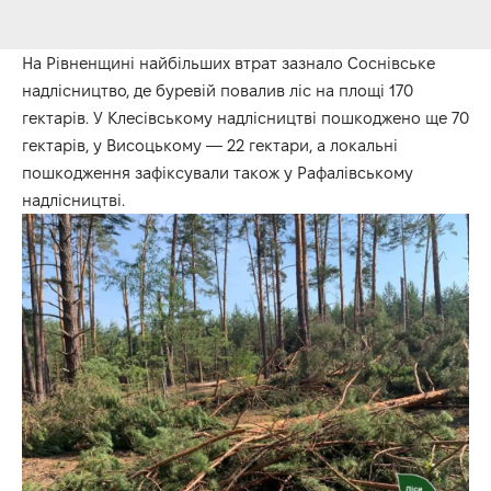
На Рівненщині найбільших втрат зазнало Соснівське
надлісництво, де буревій повалив ліс на площі 170
гектарів. У Клесівському надлісництві пошкоджено ще 70
гектарів, у Висоцькому — 22 гектари, а локальні
пошкодження зафіксували також у Рафалівському
надлісництві.