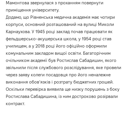
Мамонтова звернулася з проханням повернути
приміщення університету.
Додамо, що Рівненська медична академія має чотири
корпуси, основний розташований на вулиці Миколи
Карнаухова. У 1945 році заклад почав працювати як
фельдшерсько-акушерська школа, у 1954 році став
училищем, а у 2018 році його офіційно оформили
комунальним закладом вищої освіти. Багаторічним
очільником академії був Ростислав Сабадишин, якого
звільнили після службового розслідування, яке провели
через заяву колеги посадовця про його неналежне
виконання обовʼязків і розтрату бюджетних грошей.
Оскільки перевірка виявила ще низку порушень з боку
Ростислава Сабадишина, із ним достроково розірвали
контракт.