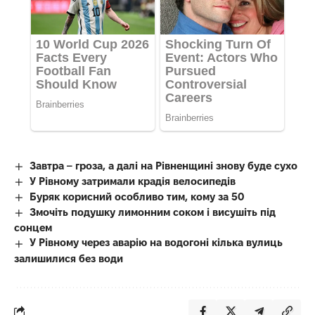
Завтра – гроза, а далі на Рівненщині знову буде сухо
У Рівному затримали крадія велосипедів
Буряк корисний особливо тим, кому за 50
Змочіть подушку лимонним соком і висушіть під
сонцем
У Рівному через аварію на водогоні кілька вулиць
залишилися без води