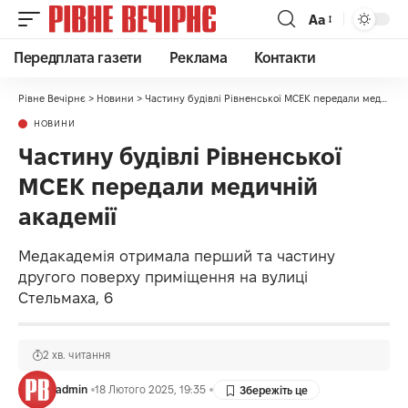
Аа
Передплата газети
Реклама
Контакти
Рівне Вечірнє
>
Новини
>
Частину будівлі Рівненської МСЕК передали медичній академії
НОВИНИ
Частину будівлі Рівненської
МСЕК передали медичній
академії
Медакадемія отримала перший та частину
другого поверху приміщення на вулиці
Стельмаха, 6
2 хв. читання
admin
18 Лютого 2025, 19:35