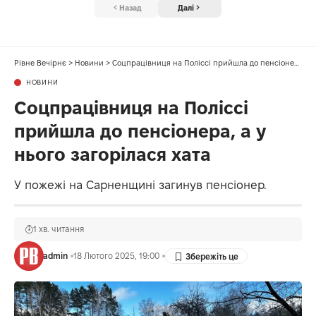
Назад
Далі
Рівне Вечірнє
>
Новини
>
Соцпрацівниця на Поліссі прийшла до пенсіонера, а у нього загорілася хата
НОВИНИ
Соцпрацівниця на Поліссі
прийшла до пенсіонера, а у
нього загорілася хата
У пожежі на Сарненщині загинув пенсіонер.
1 хв. читання
admin
18 Лютого 2025, 19:00