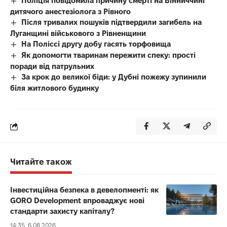
Поліція повідомила причину смерті на Вінниччині
дитячого анестезіолога з Рівного
Після тривалих пошуків підтвердили загибель на
Луганщині військового з Рівненщини
На Поліссі другу добу гасять торфовища
Як допомогти тваринам пережити спеку: прості
поради від патрульних
За крок до великої біди: у Дубні пожежу зупинили
біля житлового будинку
Читайте також
Інвестиційна безпека в девелопменті: як
GORO Development впроваджує нові
стандарти захисту капіталу?
14:35, 6.08.2026