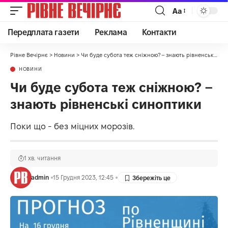
Аа
Передплата газети
Реклама
Контакти
Рівне Вечірнє
>
Новини
>
Чи буде субота теж сніжною? – знають рівненські синоптики
НОВИНИ
Чи буде субота теж сніжною? –
знають рівненські синоптики
Поки що - без міцних морозів.
1 хв. читання
admin
15 Грудня 2023, 12:45