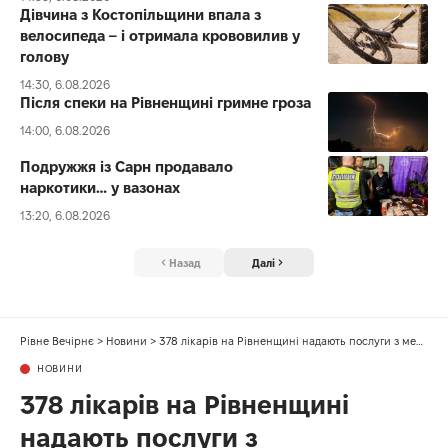
Дівчина з Костопільщини впала з
велосипеда – і отримала крововилив у
голову
14:30, 6.08.2026
Після спеки на Рівненщині гримне гроза
14:00, 6.08.2026
Подружжя із Сарн продавало
наркотики… у вазонах
13:20, 6.08.2026
Назад
Далі
Рівне Вечірнє
>
Новини
>
378 лікарів на Рівненщині надають послуги з ментального здоров’я
НОВИНИ
378 лікарів на Рівненщині
надають послуги з