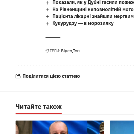
Показали, як у Дубні гасили поже
На Рівненщині неповнолітній мотоц
Пацієнта лікарні знайшли мертвим 
Кукурудзу — в морозилку
ТЕГИ:
Відео
Топ
Поділитися цією статтею
Читайте також