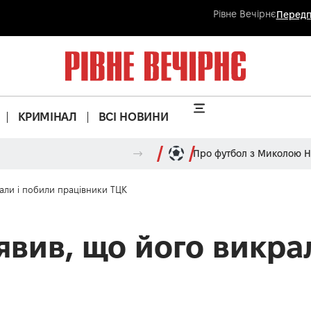
Рівне Вечірнє
Передп
КРИМІНАЛ
ВСІ НОВИНИ
Про футбол з Миколою 
рали і побили працівники ТЦК
явив, що його викра