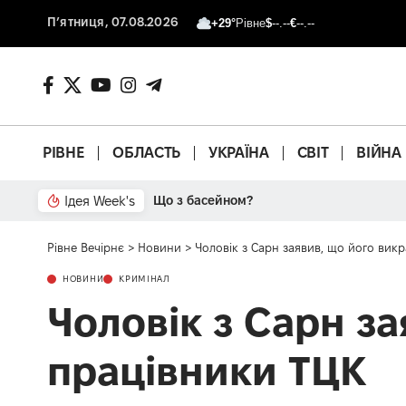
П’ятниця, 07.08.2026
+29°
Рівне
$
--.--
€
--.--
РІВНЕ
ОБЛАСТЬ
УКРАЇНА
СВІТ
ВІЙНА
Ідея Week's
Що з басейном?
Рівне Вечірнє
>
Новини
>
Чоловік з Сарн заявив, що його вик
НОВИНИ
КРИМІНАЛ
Чоловік з Сарн за
працівники ТЦК