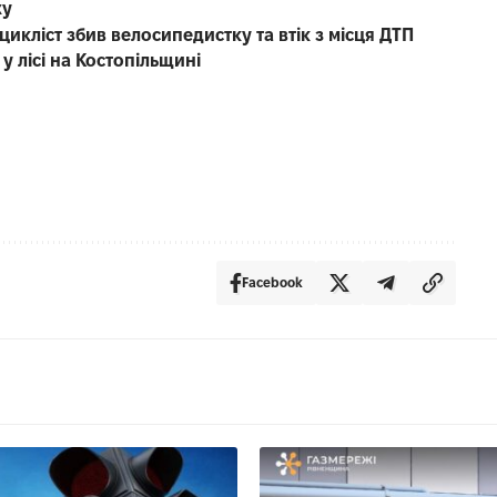
жу
икліст збив велосипедистку та втік з місця ДТП
у лісі на Костопільщині
Facebook