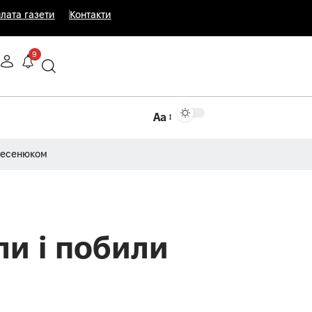
лата газети
Контакти
9
Аа
Несенюком
ли і побили