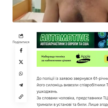
Поділитися
До поліції із заявою звернувся 61-рі
його силоміць вивезли співробітники Т
ушкоджень.
За словами чоловіка, представники ТЦ
тримали в установі та били. Лише згод