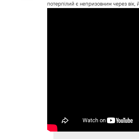
потерпілий є непризовним через вік, й