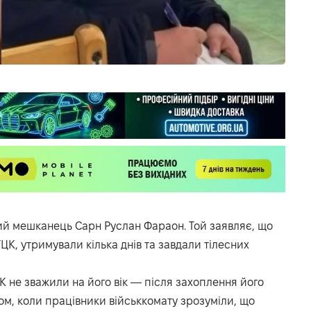
чний мешканець Сарн Руслан Фараон. Той заявляє, що
ЦК, утримували кілька днів та завдали тілесних
К не зважили на його вік — після захоплення його
ом, коли працівники військкомату зрозуміли, що