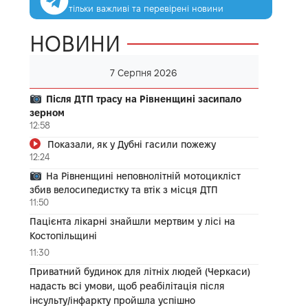
тільки важливі та перевірені новини
НОВИНИ
7 Серпня 2026
Після ДТП трасу на Рівненщині засипало
зерном
12:58
Показали, як у Дубні гасили пожежу
12:24
На Рівненщині неповнолітній мотоцикліст
збив велосипедистку та втік з місця ДТП
11:50
Пацієнта лікарні знайшли мертвим у лісі на
Костопільщині
11:30
Приватний будинок для літніх людей (Черкаси)
надасть всі умови, щоб реабілітація після
інсульту/інфаркту пройшла успішно