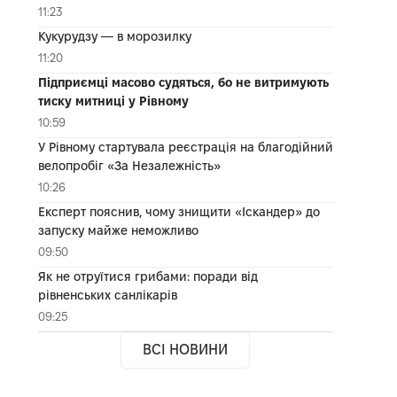
11:23
Кукурудзу — в морозилку
11:20
Підприємці масово судяться, бо не витримують
тиску митниці у Рівному
10:59
У Рівному стартувала реєстрація на благодійний
велопробіг «За Незалежність»
10:26
Експерт пояснив, чому знищити «Іскандер» до
запуску майже неможливо
09:50
Як не отруїтися грибами: поради від
рівненських санлікарів
09:25
ВСІ НОВИНИ