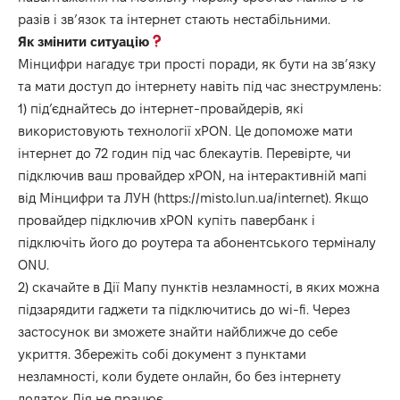
разів і звʼязок та інтернет стають нестабільними.
Як змінити ситуацію
Мінцифри нагадує три прості поради, як бути на зв’язку
та мати доступ до інтернету навіть під час знеструмлень:
1) під’єднайтесь до інтернет-провайдерів, які
використовують технології xPON. Це допоможе мати
інтернет до 72 годин під час блекаутів. Перевірте, чи
підключив ваш провайдер xPON, на інтерактивній мапі
від Мінцифри та ЛУН (https://misto.lun.ua/internet). Якщо
провайдер підключив xPON купіть павербанк і
підключіть його до роутера та абонентського терміналу
ONU.
2) скачайте в Дії Мапу пунктів незламності, в яких можна
підзарядити гаджети та підключитись до wi-fi. Через
застосунок ви зможете знайти найближче до себе
укриття. Збережіть собі документ з пунктами
незламності, коли будете онлайн, бо без інтернету
додаток Дія не працює.