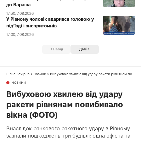
до Вараша
17:30, 7.08.2026
У Рівному чоловік вдарився головою у
під’їзді і знепритомнів
17:00, 7.08.2026
Назад
Далі
Рівне Вечірнє
>
Новини
>
Вибуховою хвилею від удару ракети рівнянам повибивало вікна (ФОТО)
НОВИНИ
Вибуховою хвилею від удару
ракети рівнянам повибивало
вікна (ФОТО)
Внаслідок ранкового ракетного удару в Рівному
зазнали пошкоджень три будівлі: одна офісна та