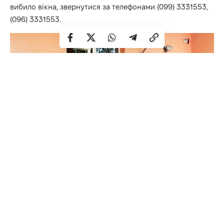
вибило вікна, звернутися за телефонами (099) 3331553,
(096) 3331553.
Слід залишити заявку з номером будинку, квартири і
номером телефону. Після цього заміна вікон відбудеться
за кошти міського бюджету.