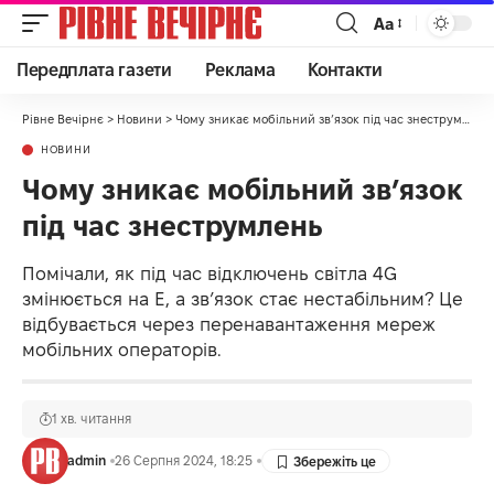
Аа
Передплата газети
Реклама
Контакти
Рівне Вечірнє
>
Новини
>
Чому зникає мобільний звʼязок під час знеструмлень
НОВИНИ
Чому зникає мобільний звʼязок
під час знеструмлень
Помічали, як під час відключень світла 4G
змінюється на Е, а зв’язок стає нестабільним? Це
відбувається через перенавантаження мереж
мобільних операторів.
1 хв. читання
admin
26 Серпня 2024, 18:25