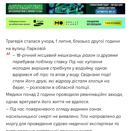
Трагедія сталася учора, 1 липня, близько другої години
на вулиці Парковій.
–
18-річний місцевий мешканець разом із друзями
перебував поблизу ставку. Під час купання
молодик вирішив стрибнути у водойму, однак
вдарився об пірс та впав у воду. Свідками події
стали його друзі, які відразу дістали хлопця на
берег,
– розповіли в обласній поліції.
Медики понад 2 години проводили реанімаційні заходи,
однак врятувати його життя не вдалося.
–
Під час поверхневого огляду видимих ознак
насильницької смерті не виявлено. Тіло направлено до
моргу для проведення судово-медичної експертизи та
встановлення остаточної причини смерті.