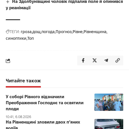
На Здолбунівщині чоловік підпалив поле й опинився
у реанімації
ТЕГИ:
гроза
дощ
погода
Прогноз
Рівне
Рівненщина
синоптики
Топ
Читайте також
У соборі Рівного відзначили
Преображення Господнє та освятили
плоди
10:41, 6.08.2026
На Рівненщині зловили двох п’яних
водіїв