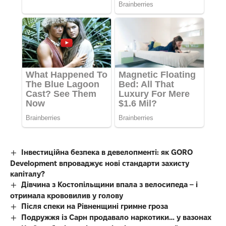
Інвестиційна безпека в девелопменті: як GORO
Development впроваджує нові стандарти захисту
капіталу?
Дівчина з Костопільщини впала з велосипеда – і
отримала крововилив у голову
Після спеки на Рівненщині гримне гроза
Подружжя із Сарн продавало наркотики… у вазонах