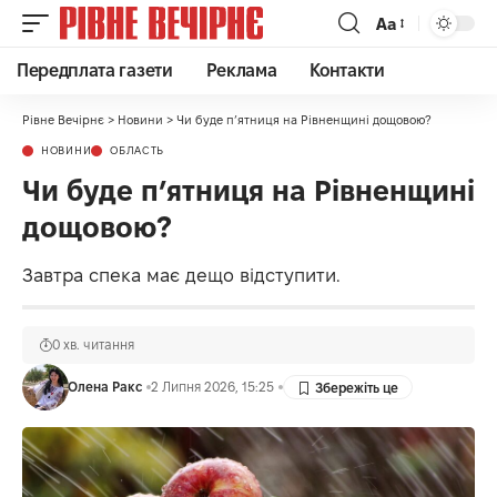
Аа
Передплата газети
Реклама
Контакти
Рівне Вечірнє
>
Новини
>
Чи буде п’ятниця на Рівненщині дощовою?
НОВИНИ
ОБЛАСТЬ
Чи буде п’ятниця на Рівненщині
дощовою?
Завтра спека має дещо відступити.
0 хв. читання
Олена Ракс
2 Липня 2026, 15:25