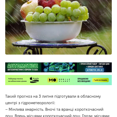
Такий прогноз на 3 липня підготували в
обласному
центрі з гідрометеорології:
– Мінлива хмарність. Вночі та вранці короткочасний
дощ. Вдень місцями короткочасний дощ. Грози, місцями