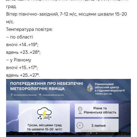
град.
Вітер північно-західний, 7-12 м/с, місцями шквали 15-20
м/с.
Температура повітря:
– по області
вночі +14..+19°;
вдень +23..+28°;
– у Рівному
вночі +15..+17°;
вдень +25..+27°.