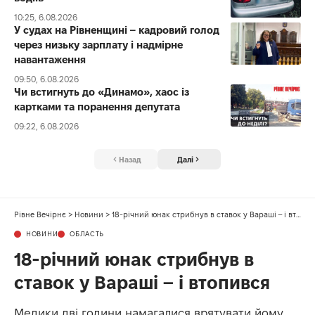
10:25, 6.08.2026
У судах на Рівненщині – кадровий голод
через низьку зарплату і надмірне
навантаження
09:50, 6.08.2026
Чи встигнуть до «Динамо», хаос із
картками та поранення депутата
09:22, 6.08.2026
Назад
Далі
Рівне Вечірнє
>
Новини
>
18-річний юнак стрибнув в ставок у Вараші – і втопився
НОВИНИ
ОБЛАСТЬ
18-річний юнак стрибнув в
ставок у Вараші – і втопився
Медики дві години намагалися врятувати йому