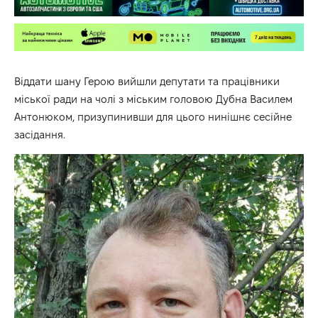
Віддати шану Герою вийшли депутати та працівники
міської ради на чолі з міським головою Дубна Василем
Антонюком, призупинивши для цього нинішнє сесійне
засідання.