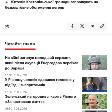
Жителів Костопільської громади запрошують на
безкоштовне обстеження легень
Читайте також
На війні загинув молодший сержант,
який після окупації Енергодара переїхав
до Вараша
17:30, 7.08.2026
У Рівному чоловік вдарився головою у
під’їзді і знепритомнів
17:00, 7.08.2026
Зеленський нагородив лікаря з Рівного
«За врятоване життя»
16:30, 7.08.2026