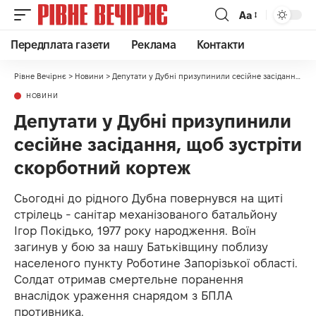
Аа
Передплата газети
Реклама
Контакти
Рівне Вечірнє
>
Новини
>
Депутати у Дубні призупинили сесійне засідання, щоб зустріти скорботний кортеж
НОВИНИ
Депутати у Дубні призупинили
сесійне засідання, щоб зустріти
скорботний кортеж
Сьогодні до рідного Дубна повернувся на щиті
стрілець - санітар механізованого батальйону
Ігор Покідько, 1977 року народження. Воїн
загинув у бою за нашу Батьківщину поблизу
населеного пункту Роботине Запорізької області.
Солдат отримав смертельне поранення
внаслідок ураження снарядом з БПЛА
противника.