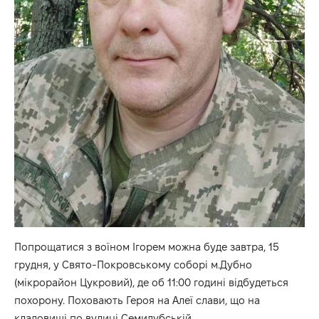
Попрощатися з воїном Ігорем можна буде завтра, 15
грудня, у Свято-Покровському соборі м.Дубно
(мікрорайон Цукровий), де об 11:00 годині відбудеться
похорону. Поховають Героя на Алеї слави, що на
кладовищі по вулиці Семидубській.