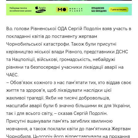
В.о. голови Рівненської ОДА Сергій Подолін взяв участь в
покладанні квітів до постаменту жертвам
Чорнобильської катастрофи. Також були присутні
керівництво міської влади Рівного, представники ДСНС
та Нацполіції, військові, громадськість, небайдужі
рівняни та безпосередні учасники ліквідації аварії на
ЧАЕС.
– Обов’язок кожного з нас пам’ятати тих, хто віддав своє
життя та здоров’я, щоб ліквідувати наслідки цієї
жахливої трагедії. Якби не тисячі добровольців,
масштаби аварії були б значно більшими як для України,
так і для всього світу, – сказав Сергій Подолін.
Присутні вшанували пам’ять загиблих хвилиною
мовчання, а також поклали квіти до пам’ятника Жертвам
Чорнобиля. Цьогоріч його відреставрували на прохання