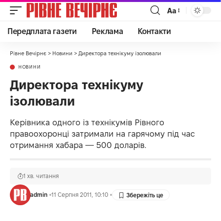
Аа
Передплата газети
Реклама
Контакти
Рівне Вечірнє
>
Новини
>
Директора технікуму ізолювали
НОВИНИ
Директора технікуму
ізолювали
Керівника одного із технікумів Рівного
правоохоронці затримали на гарячому під час
отримання хабара — 500 доларів.
1 хв. читання
admin
11 Серпня 2011, 10:10