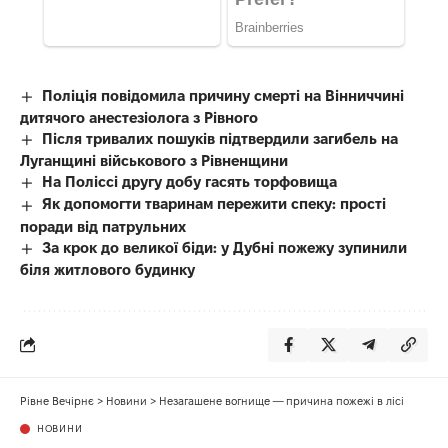
Поліція повідомила причину смерті на Вінниччині
дитячого анестезіолога з Рівного
Після тривалих пошуків підтвердили загибель на
Луганщині військового з Рівненщини
На Поліссі другу добу гасять торфовища
Як допомогти тваринам пережити спеку: прості
поради від патрульних
За крок до великої біди: у Дубні пожежу зупинили
біля житлового будинку
Рівне Вечірнє
>
Новини
>
Незагашене вогнище — причина пожежі в лісі
НОВИНИ