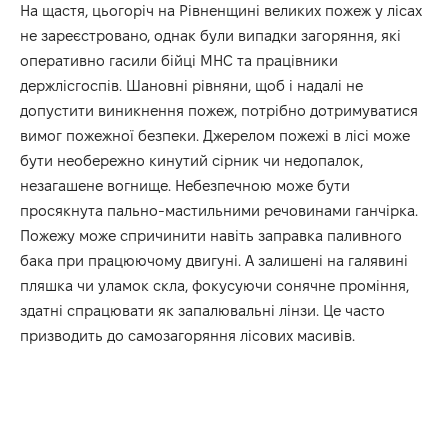
На щастя, цьогоріч на Рівненщині великих пожеж у лісах
не зареєстровано, однак були випадки загоряння, які
оперативно гасили бійці МНС та працівники
держлісгоспів. Шановні рівняни, щоб і надалі не
допустити виникнення пожеж, потрібно дотримуватися
вимог пожежної безпеки. Джерелом пожежі в лісі може
бути необережно кинутий сірник чи недопалок,
незагашене вогнище. Небезпечною може бути
просякнута пально-мастильними речовинами ганчірка.
Пожежу може спричинити навіть заправка паливного
бака при працюючому двигуні. А залишені на галявині
пляшка чи уламок скла, фокусуючи сонячне проміння,
здатні спрацювати як запалювальні лінзи. Це часто
призводить до самозагоряння лісових масивів.