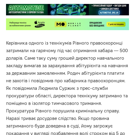
Керівника одного із технікумів Рівного правоохоронці
затримали на гарячому під час отримання хабара — 500
доларів. Саме таку суму грошей директор навчального
закладу вимагав за зарахування абітурієнта на навчання
за державним замовленням. Родич абітурієнта платити
не захотів і повідомив про хабарника правоохоронцям.
Як повідомила Людмила Суржик з прес-служби
прокуратури області, директора технікуму затримано та
поміщено в ізолятор тимчасового тримання.
Прокуратура Рівного порушила кримінальну справу.
Наразі триває досудове слідство. Якщо провина
затриманого буде доведена в суді, йому загрожує
покарання у вигляді позбавлення волі строком від 5 до