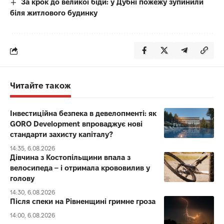
За крок до великої біди: у Дубні пожежу зупинили
біля житлового будинку
Читайте також
Інвестиційна безпека в девелопменті: як
GORO Development впроваджує нові
стандарти захисту капіталу?
14:35, 6.08.2026
Дівчина з Костопільщини впала з
велосипеда – і отримала крововилив у
голову
14:30, 6.08.2026
Після спеки на Рівненщині гримне гроза
14:00, 6.08.2026