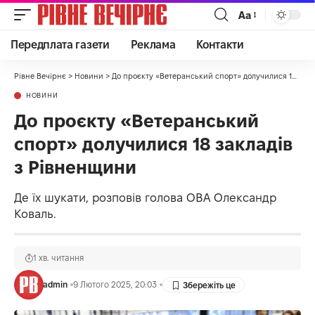
Аа
Передплата газети
Реклама
Контакти
Рівне Вечірнє
>
Новини
>
До проєкту «Ветеранський спорт» долучилися 18 закладів з Рівненщини
НОВИНИ
До проєкту «Ветеранський
спорт» долучилися 18 закладів
з Рівненщини
Де їх шукати, розповів голова ОВА Олександр
Коваль.
1 хв. читання
admin
9 Лютого 2025, 20:03