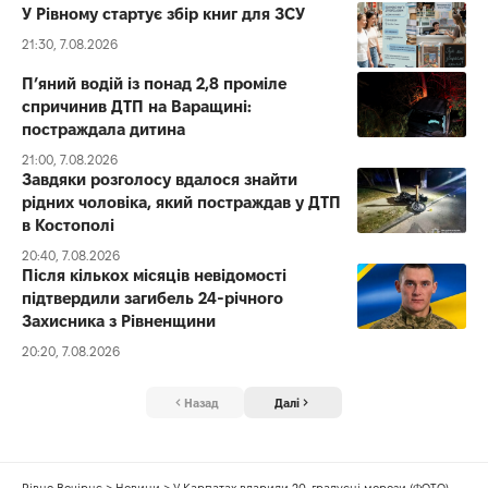
У Рівному стартує збір книг для ЗСУ
21:30, 7.08.2026
П’яний водій із понад 2,8 проміле
спричинив ДТП на Варащині:
постраждала дитина
21:00, 7.08.2026
Завдяки розголосу вдалося знайти
рідних чоловіка, який постраждав у ДТП
в Костополі
20:40, 7.08.2026
Після кількох місяців невідомості
підтвердили загибель 24-річного
Захисника з Рівненщини
20:20, 7.08.2026
Назад
Далі
Рівне Вечірнє
>
Новини
>
У Карпатах вдарили 20-градусні морози (ФОТО)