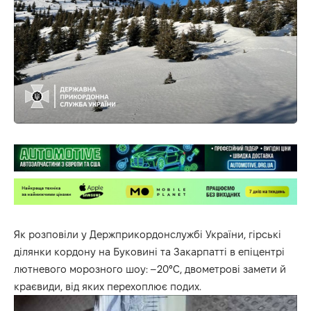
Як
розповіли
у Держприкордонслужбі України, гірські
ділянки кордону на Буковині та Закарпатті в епіцентрі
лютневого морозного шоу: –20°C, двометрові замети й
краєвиди, від яких перехоплює подих.