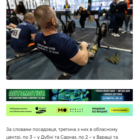
За
словами
посадовця, третина з них в обласному
центрі, по 3 – у Дубні та Сарнах, по 2 – у Вараші та