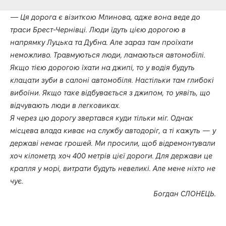
—
Ця дорога є візиткою Млинова, адже вона веде до
траси Брест-Чернівці. Люди їдуть цією дорогою в
напрямку Луцька та Дубна. Але зараз там проїхати
неможливо. Травмуються люди, ламаються автомобілі.
Якщо тією дорогою їхати на джипі, то у водія будуть
клацати зуби в салоні автомобіля. Настільки там глибокі
вибоїни. Якщо таке відбувається з джипом, то уявіть, що
відчувають люди в легковиках.
Я через цю дорогу звертався куди тільки міг. Однак
місцева влада киває на службу автодоріг, а ті кажуть — у
державі немає грошей. Ми просили, щоб відремонтували
хоч кілометр, хоч 400 метрів цієї дороги. Для держави це
крапля у морі, витрати будуть невеликі. Але мене ніхто не
чує.
Богдан СЛОНЕЦЬ.