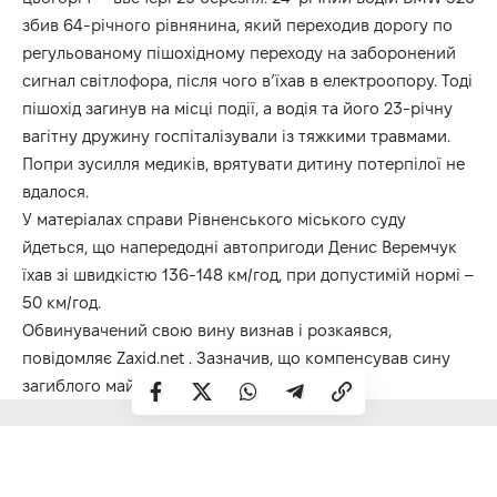
збив 64-річного рівнянина, який переходив дорогу по
регульованому пішохідному переходу на заборонений
сигнал світлофора, після чого в’їхав в електроопору. Тоді
пішохід загинув на місці події, а водія та його 23-річну
вагітну дружину госпіталізували із тяжкими травмами.
Попри зусилля медиків, врятувати дитину потерпілої не
вдалося.
У матеріалах справи Рівненського міського суду
йдеться, що напередодні автопригоди Денис Веремчук
їхав зі швидкістю 136-148 км/год, при допустимій нормі –
50 км/год.
Обвинувачений свою вину визнав і розкаявся,
повідомляє
Zaxid.net
. Зазначив, що компенсував сину
загиблого майнову та моральну шкоду.