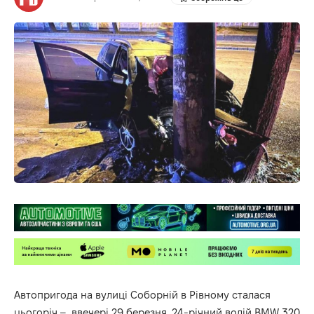
Автопригода на вулиці Соборній в Рівному сталася
цьогоріч – ввечері 29 березня. 24-річний водій BMW 320