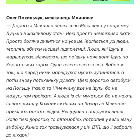
Олег Похильчук, мешканець Млинова:
—
Дорога з Млинова через село Маслянка у напрямку
Луцька в жахливому стані. Нею просто неможливо їхати.
Просто боляче дивитися на усе це. Жаліються усі люди,
терплять збитки місцеві підприємці. Люди, які їдуть в
маршрутках, відчувають цю поїздку, наче вони їдуть по
Карпатських горах. Одне телеп-телеп-телеп. Вибоїни
такі, що перед ними маршрутка мусить зупинятися, а
потім знову потихеньку рушати. Цією дорогою автобуси
на Польщу, Італію та Німеччину вже не їдуть, бо не
можуть там проїхати. А люди із сіл мучаться, бо не мають
іншого виходу. Кожних вихідних на базар до Млинова
приїздить багато людей. Нещодавно подружжя вночі
їхало тією дорогою, то автомобіль потрапив у величезну
вибоїну. Жінка так травмувалася у цій ДТП, що її забрали
до лікарні.