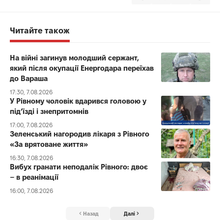
Читайте також
На війні загинув молодший сержант,
який після окупації Енергодара переїхав
до Вараша
17:30, 7.08.2026
У Рівному чоловік вдарився головою у
під’їзді і знепритомнів
17:00, 7.08.2026
Зеленський нагородив лікаря з Рівного
«За врятоване життя»
16:30, 7.08.2026
Вибух гранати неподалік Рівного: двоє
– в реанімації
16:00, 7.08.2026
Назад
Далі