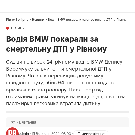
Рівне Вечірнє
>
Новини
>
Водія BMW покарали за смертельну ДТП у Рівному
НОВИНИ
Водія BMW покарали за
смертельну ДТП у Рівному
Суд виніс вирок 24-річному водію BMW Денису
Веремчуку за вчинення смертельної ДТП у
Рівному. Чоловік перевищив допустиму
швидкість руху, збив 64-річного пішохода та
врізався в електроопору. Пенсіонер від
отриманих травм загинув на місці події, а вагітна
пасажирка легковика втратила дитину.
1 хв. читання
admin
13 Вересня 2024, 08:00