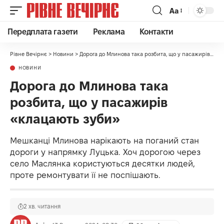
Аа
Передплата газети
Реклама
Контакти
Рівне Вечірнє
>
Новини
>
Дорога до Млинова така розбита, що у пасажирів «клацають зуби»
НОВИНИ
Дорога до Млинова така
розбита, що у пасажирів
«клацають зуби»
Мешканці Млинова нарікають на поганий стан
дороги у напрямку Луцька. Хоч дорогою через
село Маслянка користуються десятки людей,
проте ремонтувати її не поспішають.
2 хв. читання