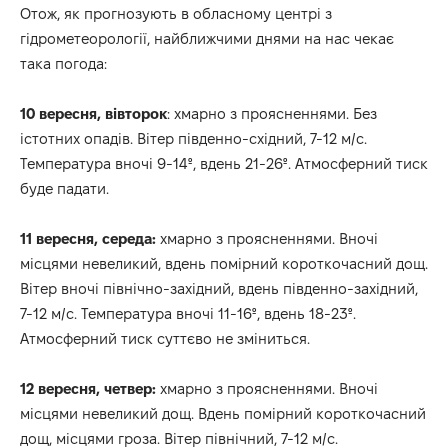
Отож, як прогнозують в
обласному центрі з
гідрометеорології,
найближчими днями на нас чекає
така погода:
10 вересня, вівторок
: хмарно з проясненнями. Без
істотних опадів. Вітер південно-східний, 7-12 м/с.
Температура вночі 9-14º, вдень 21-26º. Атмосферний тиск
буде падати.
11 вересня, середа:
хмарно з проясненнями. Вночі
місцями невеликий, вдень помірний короткочасний дощ.
Вітер вночі північно-західний, вдень південно-західний,
7-12 м/с. Температура вночі 11-16º, вдень 18-23º.
Атмосферний тиск суттєво не зміниться.
12 вересня, четвер:
хмарно з проясненнями. Вночі
місцями невеликий дощ. Вдень помірний короткочасний
дощ, місцями гроза. Вітер північний, 7-12 м/с.