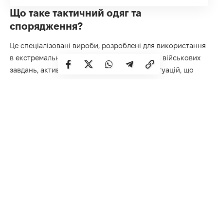
Що таке тактичний одяг та
спорядження?
Це спеціалізовані вироби, розроблені для використання
в екстремальних умовах, під час виконання військових
завдань, активного відпочинку та інших ситуацій, що
вимагають підвищеної мобільності та готовності.
Основна мета тактичного одягу – забезпечити
функціональність під час активних дій. Він повинен бути
міцним, зносостійким, захищати від погодних умов та
дозволяти вільно рухатися. Тактичне спорядження
включає в себе різноманітні сумки, підсумки, пояси та
інше, що дозволяє зручно переносити необхідні речі та
забезпечувати додатковий захист.
На що звернути увагу при виборі
одягу?
Якість матеріалу є ключовим фактором при