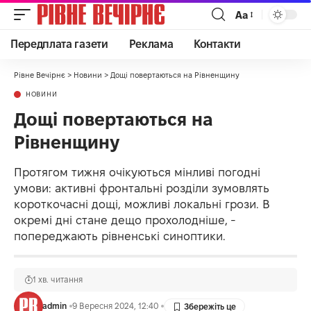
Аа
Передплата газети
Реклама
Контакти
Рівне Вечірнє
>
Новини
>
Дощі повертаються на Рівненщину
НОВИНИ
Дощі повертаються на
Рівненщину
Протягом тижня очікуються мінливі погодні
умови: активні фронтальні розділи зумовлять
короткочасні дощі, можливі локальні грози. В
окремі дні стане дещо прохолодніше, -
попереджають рівненські синоптики.
1 хв. читання
admin
9 Вересня 2024, 12:40