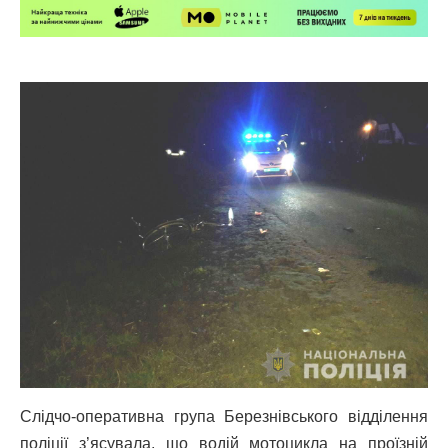
Слідчо-оперативна група Березнівського відділення
поліції з’ясувала, що водій мотоцикла на проїзній