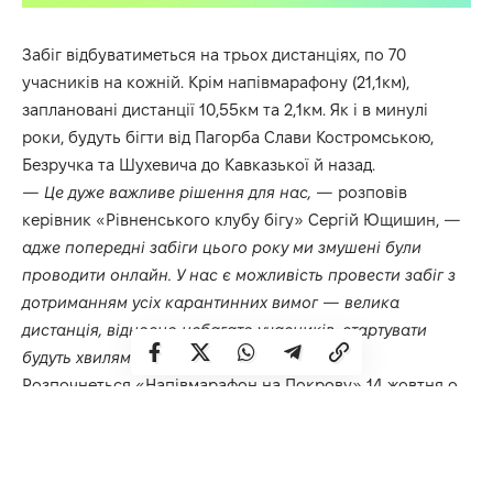
Забіг відбуватиметься на трьох дистанціях, по 70
учасників на кожній. Крім напівмарафону (21,1км),
заплановані дистанції 10,55км та 2,1км. Як і в минулі
роки, будуть бігти від Пагорба Слави Костромською,
Безручка та Шухевича до Кавказької й назад.
— Це дуже важливе рішення для нас, —
розповів
керівник «Рівненського клубу бігу» Сергій Ющишин,
—
адже попередні забіги цього року ми змушені були
проводити онлайн. У нас є можливість провести забіг з
дотриманням усіх карантинних вимог — велика
дистанція, відносно небагато учасників, стартувати
будуть хвилями.
Розпочнеться «Напівмарафон на Покрову» 14 жовтня о
10.00 і триватиме орієнтовно до 12.00.