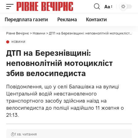
Аа
Передплата газети
Реклама
Контакти
Рівне Вечірнє
>
Новини
>
ДТП на Березнівщині: неповнолітній мотоцикліст збив велосипедиста
НОВИНИ
ДТП на Березнівщині:
неповнолітній мотоцикліст
збив велосипедиста
Повідомлення, що у селі Балашівка на вулиці
Центральній водій невстановленого
транспортного засобу здійснив наїзд на
велосипедиста до поліції надійшло 11 жовтня о
21:13.
1 хв. читання