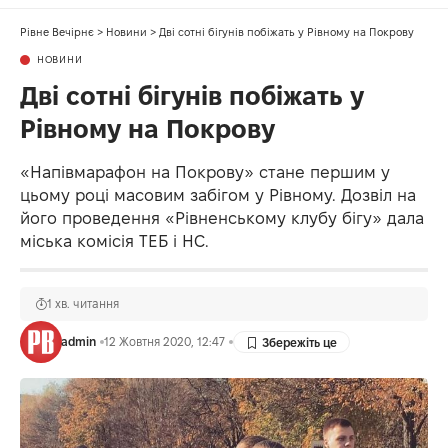
Рівне Вечірнє
>
Новини
>
Дві сотні бігунів побіжать у Рівному на Покрову
НОВИНИ
Дві сотні бігунів побіжать у
Рівному на Покрову
«Напівмарафон на Покрову» стане першим у
цьому році масовим забігом у Рівному. Дозвіл на
його проведення «Рівненському клубу бігу» дала
міська комісія ТЕБ і НС.
1 хв. читання
admin
12 Жовтня 2020, 12:47