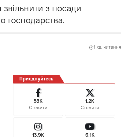
я звільнити з посади
о господарства.
1 хв. читання
Приєднуйтесь
58K
1.2K
Стежити
Стежити
13.9K
6.1K