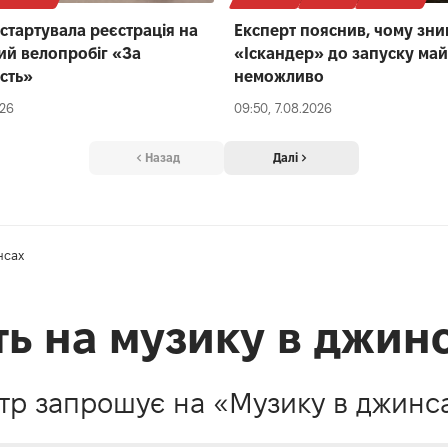
 стартувала реєстрація на
Експерт пояснив, чому зн
ий велопробіг «За
«Іскандер» до запуску ма
сть»
неможливо
026
09:50, 7.08.2026
Назад
Далі
нсах
ь на музику в джин
тр запрошує на «Музику в джинса