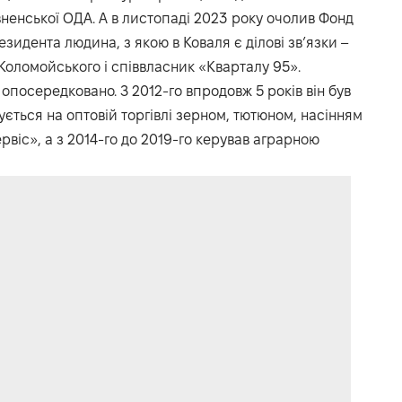
івненської ОДА. А в листопаді 2023 року очолив Фонд
зидента людина, з якою в Коваля є ділові зв’язки –
Коломойського і співвласник «Кварталу 95».
опосередковано. З 2012-го впродовж 5 років він був
ується на оптовій торгівлі зерном, тютюном, насінням
віс», а з 2014-го до 2019-го керував аграрною