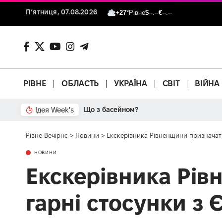
П’ятниця, 07.08.2026
+27°
Рівне
$
--.--
€
--.--
РІВНЕ
ОБЛАСТЬ
УКРАЇНА
СВІТ
ВІЙНА
Ідея Week's
Що з басейном?
Рівне Вечірнє
>
Новини
>
Екскерівника Рівненщини призначать
НОВИНИ
Екскерівника Рів
гарні стосунки з