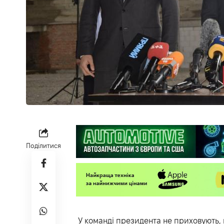
Поділитися
У команді президента не приховують,