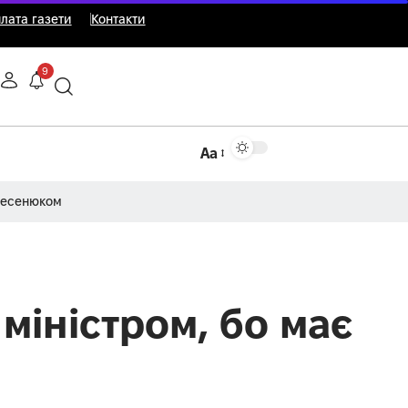
лата газети
Контакти
9
Аа
Несенюком
міністром, бо має