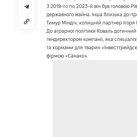
З 2019-го по 2023-й він був головою Р
державного майна. Інша близька до пре
Тимур Міндіч, колишній партнер Ігоря 
До аграрної політики Коваль дотичний 
гендиректором компанії, яка спеціаліз
та кормами для тварин «Інвесттрейдсер
фірмою «Санако».