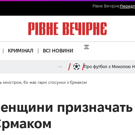
Рівне Вечірнє
Передп
КРИМІНАЛ
ВСІ НОВИНИ
Про футбол з Миколою 
 міністром, бо має гарні стосунки з Єрмаком
ненщини призначать 
 Єрмаком