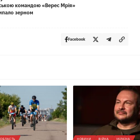
енською командою «Верес Мрія»
сипало зерном
Facebook
ОБЛАСТЬ
НОВИНИ
ВІЙНА
УКРАЇНА