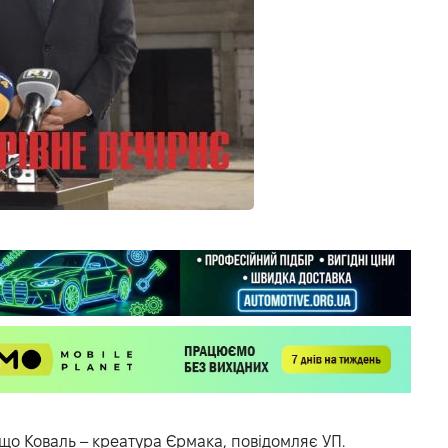
 що Коваль – креатура Єрмака, повідомляє
УП
.