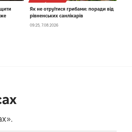
ищити
Як не отруїтися грибами: поради від
йже
рівненських санлікарів
09:25, 7.08.2026
сах
х».