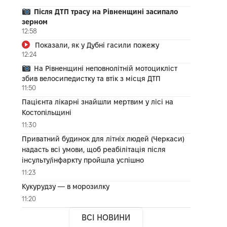
Після ДТП трасу на Рівненщині засипало
зерном
12:58
Показали, як у Дубні гасили пожежу
12:24
На Рівненщині неповнолітній мотоцикліст
збив велосипедистку та втік з місця ДТП
11:50
Пацієнта лікарні знайшли мертвим у лісі на
Костопільщині
11:30
Приватний будинок для літніх людей (Черкаси)
надасть всі умови, щоб реабілітація після
інсульту/інфаркту пройшла успішно
11:23
Кукурудзу — в морозилку
11:20
ВСІ НОВИНИ