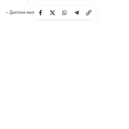
– Диплом молодшого спеціаліста
– Диплом молодшого бакалавра
– Диплом бакалавра
– Диплом спеціаліста
-Диплом магістра
– Диплом доктора філософії
– Диплом доктора мистецтва
Оновіть Дію, і документи підтягнуться автоматично,
якщо вони є в Єдиній державній електронній базі з
питань освіти.