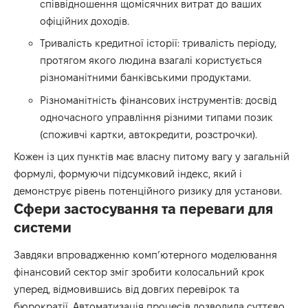
співвідношення щомісячних витрат до ваших
офіційних доходів.
Тривалість кредитної історії: тривалість періоду,
протягом якого людина взагалі користується
різноманітними банківськими продуктами.
Різноманітність фінансових інструментів: досвід
одночасного управління різними типами позик
(споживчі картки, автокредити, розстрочки).
Кожен із цих пунктів має власну питому вагу у загальній
формулі, формуючи підсумковий індекс, який і
демонструє рівень потенційного ризику для установи.
Сфери застосування та переваги для
системи
Завдяки впровадженню комп’ютерного моделювання
фінансовий сектор зміг зробити колосальний крок
уперед, відмовившись від довгих перевірок та
бюрократії. Автоматизація процесів дозволила суттєво