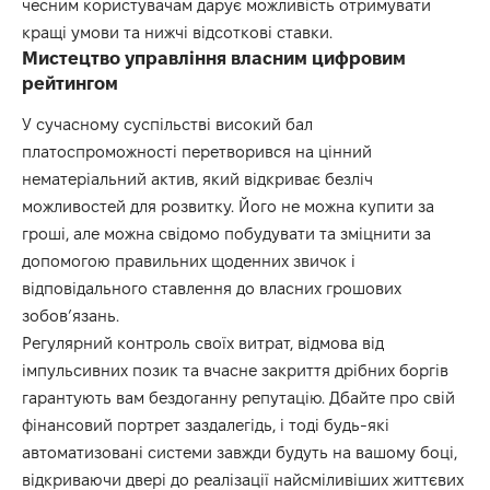
чесним користувачам дарує можливість отримувати
кращі умови та нижчі відсоткові ставки.
Мистецтво управління власним цифровим
рейтингом
У сучасному суспільстві високий бал
платоспроможності перетворився на цінний
нематеріальний актив, який відкриває безліч
можливостей для розвитку. Його не можна купити за
гроші, але можна свідомо побудувати та зміцнити за
допомогою правильних щоденних звичок і
відповідального ставлення до власних грошових
зобов’язань.
Регулярний контроль своїх витрат, відмова від
імпульсивних позик та вчасне закриття дрібних боргів
гарантують вам бездоганну репутацію. Дбайте про свій
фінансовий портрет заздалегідь, і тоді будь-які
автоматизовані системи завжди будуть на вашому боці,
відкриваючи двері до реалізації найсміливіших життєвих