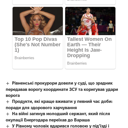
Рівненські прокурори довели у суді, що зрадник
передавав ворогу координати ЗСУ та коригував удари
ворога
Продукти, які краще вживати у певний час доби:
поради для здорового харчування
На війні загинув молодший сержант, який після
окупації Енергодара переїхав до Вараша
У Рівному чоловік вдарився головою у під’їзді і